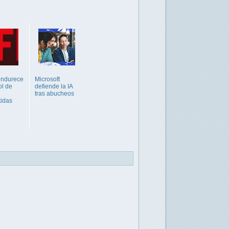
 endurece
Microsoft
ol de
defiende la IA
tras abucheos
idas