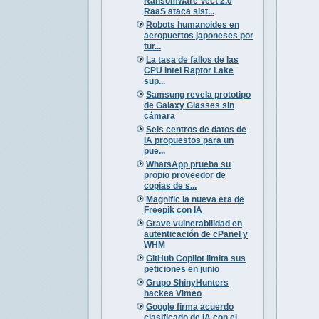
Ransomware Vect 2.0
RaaS ataca sist...
Robots humanoides en
aeropuertos japoneses por
tur...
La tasa de fallos de las
CPU Intel Raptor Lake
sup...
Samsung revela prototipo
de Galaxy Glasses sin
cámara
Seis centros de datos de
IA propuestos para un
pue...
WhatsApp prueba su
propio proveedor de
copias de s...
Magnific la nueva era de
Freepik con IA
Grave vulnerabilidad en
autenticación de cPanel y
WHM
GitHub Copilot limita sus
peticiones en junio
Grupo ShinyHunters
hackea Vimeo
Google firma acuerdo
clasificado de IA con el