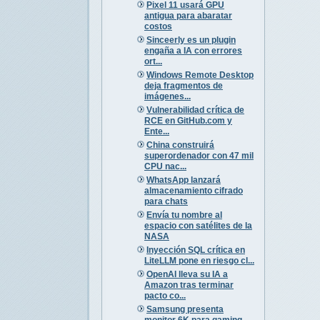
Pixel 11 usará GPU
antigua para abaratar
costos
Sinceerly es un plugin
engaña a IA con errores
ort...
Windows Remote Desktop
deja fragmentos de
imágenes...
Vulnerabilidad crítica de
RCE en GitHub.com y
Ente...
China construirá
superordenador con 47 mil
CPU nac...
WhatsApp lanzará
almacenamiento cifrado
para chats
Envía tu nombre al
espacio con satélites de la
NASA
Inyección SQL crítica en
LiteLLM pone en riesgo cl...
OpenAI lleva su IA a
Amazon tras terminar
pacto co...
Samsung presenta
monitor 6K para gaming