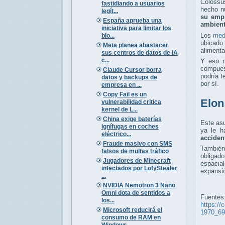
Colossus
fastidiando a usuarios
hecho nu
legít...
su empr
España aprueba una
ambient
iniciativa para limitar los
Los
med
blo...
ubicado
Meta planea abastecer
alimenta
sus centros de datos de IA
c...
Y eso n
compues
Claude Cursor borra
podría t
datos y backups de
por sí.
empresa en ...
Copy Fail es un
Elon
vulnerabilidad critica
kernel de L...
China exige baterías
Este asu
ignífugas en coches
ya le h
eléctrico...
acciden
Fraude masivo con SMS
También
falsos de multas tráfico
obligad
Jugadores de Minecraft
espacia
infectados por LofyStealer
expansió
...
NVIDIA Nemotron 3 Nano
Omni dota de sentidos a
Fuentes
los...
https://
Microsoft reducirá el
1970_69
consumo de RAM en
Windows