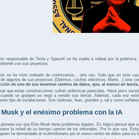
mo responsable de Tesla y SpaceX se ha vuelto a rodear por la polémica. 
mbiente con sus proyectos.
sk se ha visto rodeado de controversia… otra vez. Solo que en este cas
 de algunos de sus proyectos (Optimus, coches eléctricos, Marte…) sino con l
cción de uno de sus enormes centros de datos, que, al menos en teoría, 
ual que estas construcciones sufran polémicas parecidas. Hace poco sucedi
 cuando un granjero se negó a vender sus tierras. Además, cada vez exis
este tipo de instalaciones. Son ruidosas, feas, grandes y, tal y como señala
 Musk y el enésimo problema con la IA
 primera vez que Elon Musk tiene problemas legales. Es lógico pensar que 
arse la mitad de su tiempo camino de los tribunales. Por lo que sea. Esta
ien ha demandado al multimillonario por el nuevo centro de datos para su I