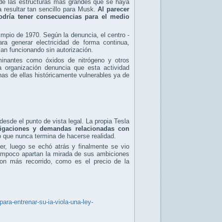
 de las estructuras más grandes que se haya
 resultar tan sencillo para Musk.
Al parecer
odría tener consecuencias para el medio
impio de 1970. Según la denuncia, el centro -
ara generar electricidad de forma continua,
ían funcionando sin autorización.
inantes como óxidos de nitrógeno y otros
 organización denuncia que esta actividad
has de ellas históricamente vulnerables ya de
desde el punto de vista legal. La propia Tesla
tigaciones y demandas relacionadas con
 que nunca termina de hacerse realidad.
er, luego se echó atrás y finalmente se vio
tampoco apartan la mirada de sus ambiciones
on más recorrido, como es el precio de la
ra-entrenar-su-ia-viola-una-ley-