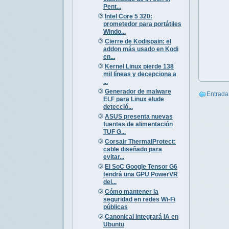
Pent...
Intel Core 5 320:
prometedor para portátiles
Windo...
Cierre de Kodispain: el
addon más usado en Kodi
en...
Kernel Linux pierde 138
mil líneas y decepciona a
...
Generador de malware
Entrada
ELF para Linux elude
detecció...
ASUS presenta nuevas
fuentes de alimentación
TUF G...
Corsair ThermalProtect:
cable diseñado para
evitar...
El SoC Google Tensor G6
tendrá una GPU PowerVR
del...
Cómo mantener la
seguridad en redes Wi-Fi
públicas
Canonical integrará IA en
Ubuntu