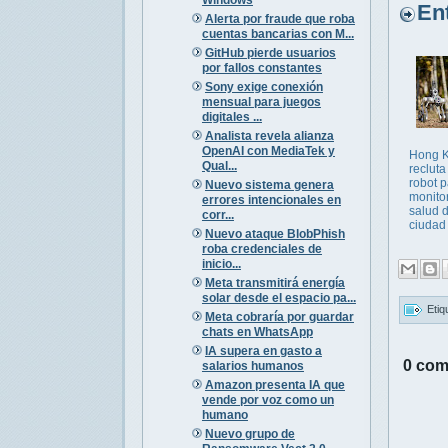
Entr
Alerta por fraude que roba
cuentas bancarias con M...
GitHub pierde usuarios
por fallos constantes
Sony exige conexión
mensual para juegos
digitales ...
Analista revela alianza
OpenAI con MediaTek y
Hong 
Qual...
recluta
robot 
Nuevo sistema genera
monitor
errores intencionales en
salud d
corr...
ciudad
Nuevo ataque BlobPhish
roba credenciales de
inicio...
Meta transmitirá energía
solar desde el espacio pa...
Etiq
Meta cobraría por guardar
chats en WhatsApp
IA supera en gasto a
0 com
salarios humanos
Amazon presenta IA que
vende por voz como un
humano
Nuevo grupo de