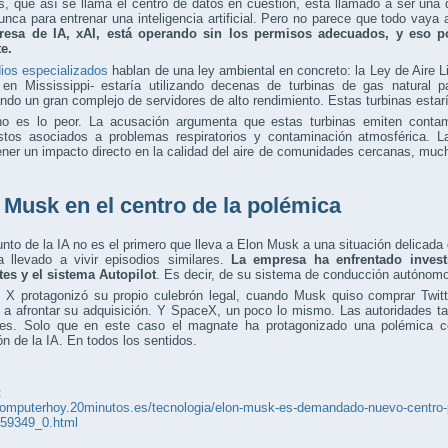
, que así se llama el centro de datos en cuestión, está llamado a ser una
nca para entrenar una inteligencia artificial. Pero no parece que todo vaya a
esa de IA, xAI, está operando sin los permisos adecuados, y eso p
e.
ios especializados
hablan de una ley ambiental en concreto: la Ley de Aire L
 en Mississippi- estaría utilizando decenas de turbinas de gas natural p
ndo un gran complejo de servidores de alto rendimiento. Estas turbinas estar
o es lo peor. La acusación argumenta que estas turbinas emiten contam
tos asociados a problemas respiratorios y contaminación atmosférica. La
ener un impacto directo en la calidad del aire de comunidades cercanas, muc
 Musk en el centro de la polémica
nto de la IA no es el primero que lleva a Elon Musk a una situación delicada 
a llevado a vivir episodios similares.
La empresa ha enfrentado inves
tes y el sistema Autopilot
. Es decir, de su sistema de conducción autónomo
 X protagonizó su propio culebrón legal, cuando Musk quiso comprar Twitt
o a afrontar su adquisición. Y SpaceX, un poco lo mismo. Las autoridades 
les. Solo que en este caso el magnate ha protagonizado una polémica c
n de la IA. En todos los sentidos.
:
computerhoy.20minutos.es/tecnologia/elon-musk-es-demandado-nuevo-centro-pa
59349_0.html