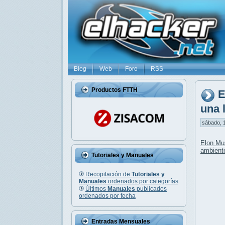
Blog
Web
Foro
RSS
Productos FTTH
E
una 
sábado, 1
Elon Mu
ambient
Tutoriales y Manuales
Recopilación de
Tutoriales y
Manuales
ordenados por categorías
Últimos
Manuales
publicados
ordenados por fecha
Entradas Mensuales