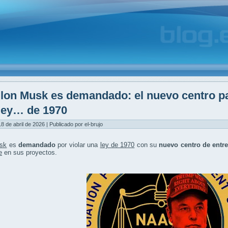
lon Musk es demandado: el nuevo centro par
ley… de 1970
8 de abril de 2026 | Publicado por el-brujo
sk
es
demandado
por violar una
ley de 1970
con su
nuevo centro de entr
e
en sus proyectos.