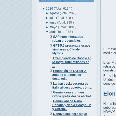
▼
2026
(Total: 6194 )
►
agosto
(Total: 202 )
►
julio
(Total: 710 )
►
junio
(Total: 898 )
►
mayo
(Total: 1081 )
▼
abril
(Total: 978 )
SAP npm infectados
roban credenciales
GPT-5.5 presenta riesgos
El máxi
similares a Claude
medio a
Mythos...
Exempleado de Google en
IA logra 1000 millones en
Elon Mu
...
retrasos
constru
Extensión de Cursor AI
accede a tokens de
Es habit
desarrol...
Unidos,
consigo 
La app espía secreta de
Italia al descubierto: cóm...
Elon
Gemini crea archivos
Office gratis desde el chat
Gemini añade Nano
No es la
Banana y Veo a Google TV
debe pas
y Chrom...
NAACP qu
Denuvo cae pero sigue