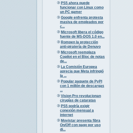
PS5 ahora puede
funcionar con Linux como
un PC gamer
Google enfrenta protesta
masiva de empleados por
c...
Microsoft libera el código
fuente de MS-DOS 1.0 en...
Rompen la protección
anti-piratería de Denuvo
Microsoft reemplaza
Copilot en el Bloc de notas
de...
La Comisión Europea
aprecia que Meta infringió
la ...
Popular paquete de PyPI
con 1 millón de descargas
...
Vision Pro revolucionan
cirugías de cataratas
PS5 podría exigir
conexión mensual a
internet
Movistar presenta fibra
On/Off con pago por uso
di...