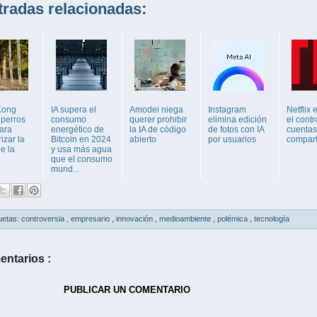
adas relacionadas:
Kong
IA supera el
Amodei niega
Instagram
Netflix
 perros
consumo
querer prohibir
elimina edición
el contr
para
energético de
la IA de código
de fotos con IA
cuentas
izar la
Bitcoin en 2024
abierto
por usuarios
compart
e la
y usa más agua
que el consumo
mund...
uetas:
controversia
,
empresario
,
innovación
,
medioambiente
,
polémica
,
tecnología
entarios :
PUBLICAR UN COMENTARIO