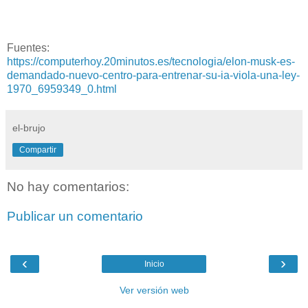
Fuentes:
https://computerhoy.20minutos.es/tecnologia/elon-musk-es-
demandado-nuevo-centro-para-entrenar-su-ia-viola-una-ley-
1970_6959349_0.html
el-brujo
Compartir
No hay comentarios:
Publicar un comentario
‹
›
Inicio
Ver versión web