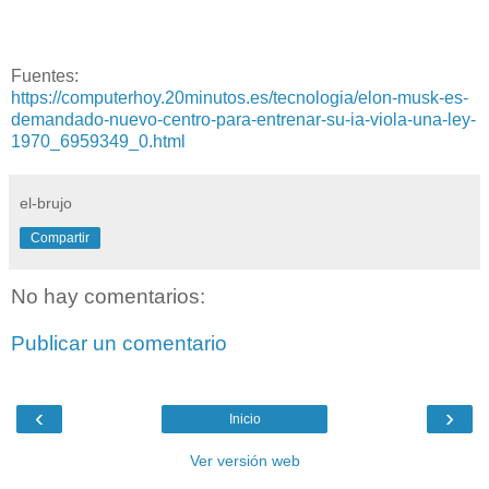
Fuentes:
https://computerhoy.20minutos.es/tecnologia/elon-musk-es-
demandado-nuevo-centro-para-entrenar-su-ia-viola-una-ley-
1970_6959349_0.html
el-brujo
Compartir
No hay comentarios:
Publicar un comentario
‹
›
Inicio
Ver versión web