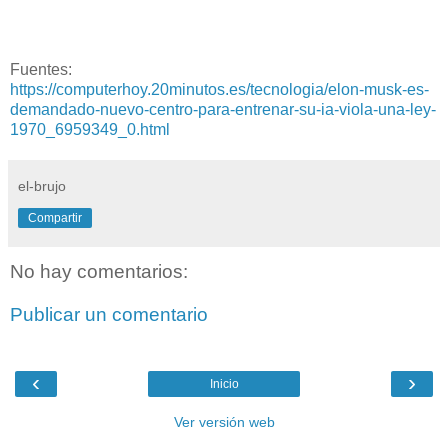
Fuentes:
https://computerhoy.20minutos.es/tecnologia/elon-musk-es-
demandado-nuevo-centro-para-entrenar-su-ia-viola-una-ley-
1970_6959349_0.html
el-brujo
Compartir
No hay comentarios:
Publicar un comentario
‹
›
Inicio
Ver versión web