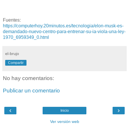
Fuentes:
https://computerhoy.20minutos.es/tecnologia/elon-musk-es-
demandado-nuevo-centro-para-entrenar-su-ia-viola-una-ley-
1970_6959349_0.html
el-brujo
Compartir
No hay comentarios:
Publicar un comentario
‹
›
Inicio
Ver versión web