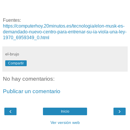
Fuentes:
https://computerhoy.20minutos.es/tecnologia/elon-musk-es-
demandado-nuevo-centro-para-entrenar-su-ia-viola-una-ley-
1970_6959349_0.html
el-brujo
Compartir
No hay comentarios:
Publicar un comentario
‹
›
Inicio
Ver versión web