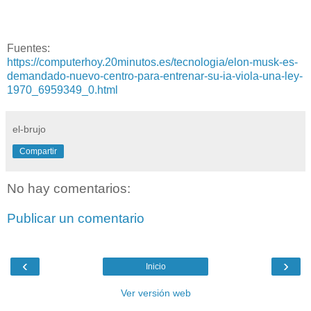
Fuentes:
https://computerhoy.20minutos.es/tecnologia/elon-musk-es-
demandado-nuevo-centro-para-entrenar-su-ia-viola-una-ley-
1970_6959349_0.html
el-brujo
Compartir
No hay comentarios:
Publicar un comentario
‹
›
Inicio
Ver versión web