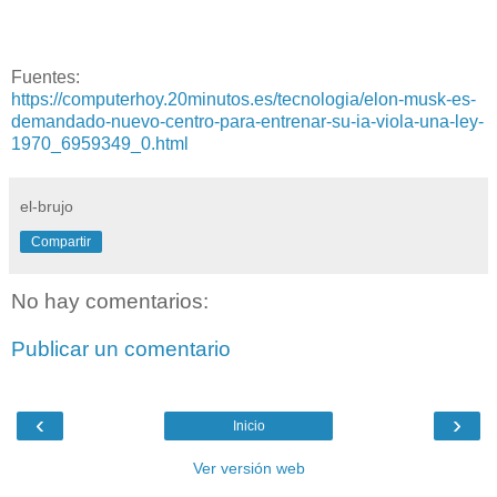
Fuentes:
https://computerhoy.20minutos.es/tecnologia/elon-musk-es-
demandado-nuevo-centro-para-entrenar-su-ia-viola-una-ley-
1970_6959349_0.html
el-brujo
Compartir
No hay comentarios:
Publicar un comentario
‹
›
Inicio
Ver versión web