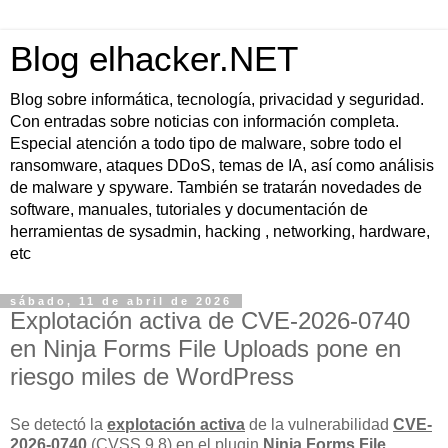
Blog elhacker.NET
Blog sobre informática, tecnología, privacidad y seguridad.
Con entradas sobre noticias con información completa.
Especial atención a todo tipo de malware, sobre todo el
ransomware, ataques DDoS, temas de IA, así como análisis
de malware y spyware. También se tratarán novedades de
software, manuales, tutoriales y documentación de
herramientas de sysadmin, hacking , networking, hardware,
etc
sábado, 11 de abril de 2026
Explotación activa de CVE-2026-0740
en Ninja Forms File Uploads pone en
riesgo miles de WordPress
Se detectó la
explotación activa
de la vulnerabilidad
CVE-
2026-0740
(CVSS 9.8) en el plugin
Ninja Forms File