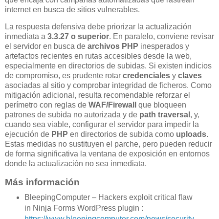
internet en busca de sitios vulnerables.
La respuesta defensiva debe priorizar la actualización
inmediata a
3.3.27 o superior
. En paralelo, conviene revisar
el servidor en busca de
archivos PHP
inesperados y
artefactos recientes en rutas accesibles desde la web,
especialmente en directorios de subidas. Si existen indicios
de compromiso, es prudente rotar
credenciales
y
claves
asociadas al sitio y comprobar integridad de ficheros. Como
mitigación adicional, resulta recomendable reforzar el
perímetro con reglas de
WAF/Firewall
que bloqueen
patrones de subida no autorizada y de
path traversal
, y,
cuando sea viable, configurar el servidor para impedir la
ejecución de
PHP
en directorios de subida como
uploads
.
Estas medidas no sustituyen el parche, pero pueden reducir
de forma significativa la ventana de exposición en entornos
donde la actualización no sea inmediata.
Más información
BleepingComputer – Hackers exploit critical flaw
in Ninja Forms WordPress plugin :
https://www.bleepingcomputer.com/news/security