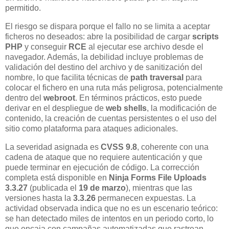
permitido.
El riesgo se dispara porque el fallo no se limita a aceptar
ficheros no deseados: abre la posibilidad de cargar
scripts
PHP
y conseguir
RCE
al ejecutar ese archivo desde el
navegador. Además, la debilidad incluye problemas de
validación del destino del archivo y de sanitización del
nombre, lo que facilita técnicas de
path traversal
para
colocar el fichero en una ruta más peligrosa, potencialmente
dentro del
webroot
. En términos prácticos, esto puede
derivar en el despliegue de
web shells
, la modificación de
contenido, la creación de cuentas persistentes o el uso del
sitio como plataforma para ataques adicionales.
La severidad asignada es
CVSS 9.8
, coherente con una
cadena de ataque que no requiere autenticación y que
puede terminar en ejecución de código. La corrección
completa está disponible en
Ninja Forms File Uploads
3.3.27
(publicada el
19 de marzo
), mientras que las
versiones hasta la
3.3.26
permanecen expuestas. La
actividad observada indica que no es un escenario teórico:
se han detectado miles de intentos en un periodo corto, lo
que encaja con campañas automatizadas que rastrean