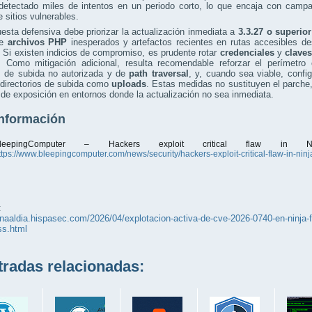
detectado miles de intentos en un periodo corto, lo que encaja con campa
 sitios vulnerables.
esta defensiva debe priorizar la actualización inmediata a
3.3.27 o superior
de
archivos PHP
inesperados y artefactos recientes en rutas accesibles de
 Si existen indicios de compromiso, es prudente rotar
credenciales
y
clave
s. Como mitigación adicional, resulta recomendable reforzar el perímetr
s de subida no autorizada y de
path traversal
, y, cuando sea viable, config
directorios de subida como
uploads
. Estas medidas no sustituyen el parche,
de exposición en entornos donde la actualización no sea inmediata.
nformación
leepingComputer – Hackers exploit critical flaw in 
ttps://www.bleepingcomputer.com/news/security/hackers-exploit-critical-flaw-in-nin
:
unaaldia.hispasec.com/2026/04/explotacion-activa-de-cve-2026-0740-en-ninja-f
ss.html
adas relacionadas: