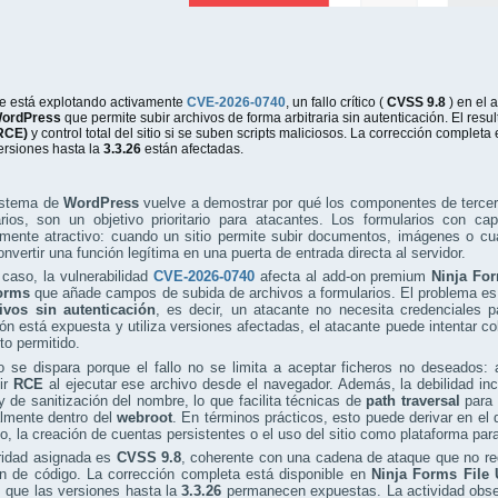
e está explotando activamente
CVE-2026-0740
, un fallo crítico (
CVSS 9.8
) en el
ordPress
que permite subir archivos de forma arbitraria sin autenticación. El res
RCE)
y control total del sitio si se suben scripts maliciosos. La corrección completa
ersiones hasta la
3.3.26
están afectadas.
istema de
WordPress
vuelve a demostrar por qué los componentes de tercer
rios, son un objetivo prioritario para atacantes. Los formularios con ca
mente atractivo: cuando un sitio permite subir documentos, imágenes o cualq
nvertir una función legítima en una puerta de entrada directa al servidor.
caso, la vulnerabilidad
CVE-2026-0740
afecta al add-on premium
Ninja Fo
orms
que añade campos de subida de archivos a formularios. El problema es
ivos sin autenticación
, es decir, un atacante no necesita credenciales pa
ión está expuesta y utiliza versiones afectadas, el atacante puede intentar c
to permitido.
o se dispara porque el fallo no se limita a aceptar ficheros no deseados: 
ir
RCE
al ejecutar ese archivo desde el navegador. Además, la debilidad inc
y de sanitización del nombre, lo que facilita técnicas de
path traversal
para 
almente dentro del
webroot
. En términos prácticos, esto puede derivar en el
o, la creación de cuentas persistentes o el uso del sitio como plataforma par
ridad asignada es
CVSS 9.8
, coherente con una cadena de ataque que no re
ón de código. La corrección completa está disponible en
Ninja Forms File 
 que las versiones hasta la
3.3.26
permanecen expuestas. La actividad obser