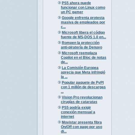
PS5 ahora puede
funcionar con Linux como
un PC gamer
Google enfrenta protesta
masiva de empleados por
c...
Microsoft libera el código
fuente de MS-DOS 1.0 en...
Rompen la protección
anti-piratería de Denuvo
Microsoft reemplaza
Copilot en el Bloc de notas
de...
La Comisión Europea
aprecia que Meta infringió
la ...
Popular paquete de PyPI
con 1 millón de descargas
...
Vision Pro revolucionan
cirugías de cataratas
PS5 podría exigir
conexión mensual a
internet
Movistar presenta fibra
On/Off con pago por uso
di...