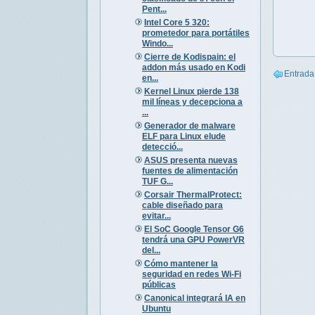
Pent...
Intel Core 5 320:
prometedor para portátiles
Windo...
Cierre de Kodispain: el
addon más usado en Kodi
Entrada
en...
Kernel Linux pierde 138
mil líneas y decepciona a
...
Generador de malware
ELF para Linux elude
detecció...
ASUS presenta nuevas
fuentes de alimentación
TUF G...
Corsair ThermalProtect:
cable diseñado para
evitar...
El SoC Google Tensor G6
tendrá una GPU PowerVR
del...
Cómo mantener la
seguridad en redes Wi-Fi
públicas
Canonical integrará IA en
Ubuntu