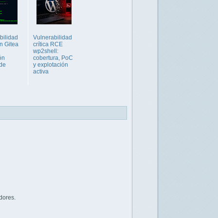
bilidad
Vulnerabilidad
en Gitea
crítica RCE
wp2shell:
ón
cobertura, PoC
de
y explotación
activa
dores.