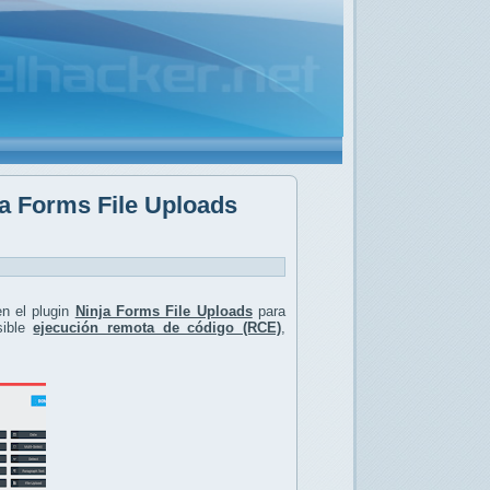
ja Forms File Uploads
n el plugin
Ninja Forms File Uploads
para
ible
ejecución remota de código (RCE)
,