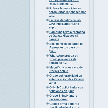
Ransomware Vect 2.0
RaaS ataca sist...
Robots humanoides en
aeropuertos japoneses por
tur...
La tasa de fallos de las
CPU Intel Raptor Lake
sup...
Samsung revela prototipo
de Galaxy Glasses sin
cámara
Seis centros de datos de
IA propuestos para un
pue...
WhatsApp prueba su
propio proveedor de
copias de s...
Magnific la nueva era de
Freepik con IA
Grave vulnerabilidad en
autenticación de cPanel y
WHM
GitHub Copilot limita sus
peticiones en junio
Grupo ShinyHunters
hackea Vimeo
Google firma acuerdo
clasificado de IA con el