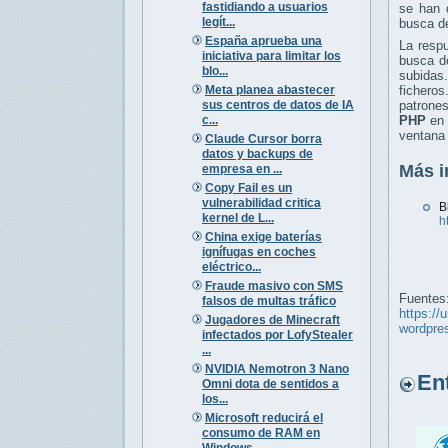
fastidiando a usuarios
se han 
legít...
busca de
España aprueba una
La respu
iniciativa para limitar los
busca 
blo...
subidas.
Meta planea abastecer
fichero
sus centros de datos de IA
patrone
c...
PHP
en 
ventana 
Claude Cursor borra
datos y backups de
Más i
empresa en ...
Copy Fail es un
vulnerabilidad critica
B
kernel de L...
h
China exige baterías
ignífugas en coches
eléctrico...
Fraude masivo con SMS
Fuentes
falsos de multas tráfico
https://
Jugadores de Minecraft
wordpre
infectados por LofyStealer
...
NVIDIA Nemotron 3 Nano
Entr
Omni dota de sentidos a
los...
Microsoft reducirá el
consumo de RAM en
Windows