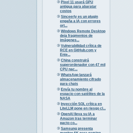
Pixel 11 usará GPU
antigua para abaratar
costos
Sinceerly es un plugin
engaña a IA con errores
ort...
Windows Remote Desktop
deja fragmentos de
imágenes...
Vulnerabilidad crítica de
RCE en GitHub.com y
Ente...
China construirá
superordenador con 47 mil
CPU nac...
WhatsApp lanzará
almacenamiento cifrado
para chats
Envía tu nombre al
espacio con satélites de la
NASA
Inyección SQL crítica en
LiteLLM pone en riesgo cl...
OpenAI lleva su IA a
Amazon tras terminar
pacto co...
Samsung presenta
monitor 6K para gaming