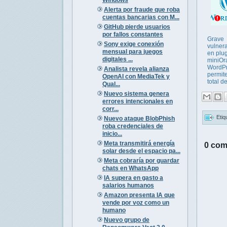
Alerta por fraude que roba
cuentas bancarias con M...
GitHub pierde usuarios
por fallos constantes
Grave
Sony exige conexión
vulnera
mensual para juegos
en plu
digitales ...
miniOr
WordP
Analista revela alianza
permite
OpenAI con MediaTek y
total del
Qual...
Nuevo sistema genera
errores intencionales en
corr...
Etiq
Nuevo ataque BlobPhish
roba credenciales de
inicio...
Meta transmitirá energía
0 com
solar desde el espacio pa...
Meta cobraría por guardar
chats en WhatsApp
IA supera en gasto a
salarios humanos
Amazon presenta IA que
vende por voz como un
humano
Nuevo grupo de