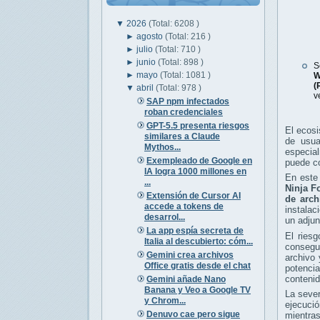
▼
2026
(Total: 6208 )
►
agosto
(Total: 216 )
►
julio
(Total: 710 )
►
junio
(Total: 898 )
S
►
mayo
(Total: 1081 )
W
(
▼
abril
(Total: 978 )
v
SAP npm infectados
roban credenciales
GPT-5.5 presenta riesgos
El ecos
similares a Claude
de usua
Mythos...
especial
Exempleado de Google en
puede co
IA logra 1000 millones en
En este 
...
Ninja F
Extensión de Cursor AI
de arch
accede a tokens de
instalac
desarrol...
un adjun
La app espía secreta de
El riesg
Italia al descubierto: cóm...
consegu
Gemini crea archivos
archivo 
Office gratis desde el chat
potenci
contenid
Gemini añade Nano
Banana y Veo a Google TV
La seve
y Chrom...
ejecuci
Denuvo cae pero sigue
mientras