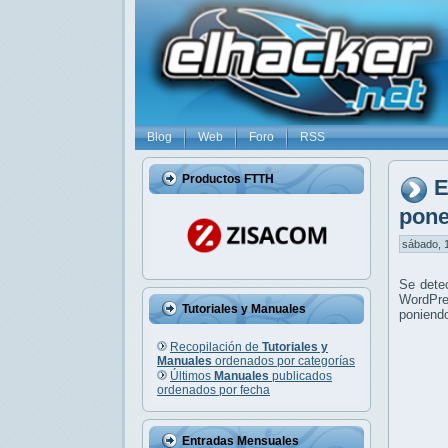
Blog
Web
Foro
RSS
Productos FTTH
E
pone
sábado, 1
Se dete
WordPre
Tutoriales y Manuales
poniendo
Recopilación de
Tutoriales y
Manuales
ordenados por categorías
Últimos
Manuales
publicados
ordenados por fecha
Entradas Mensuales