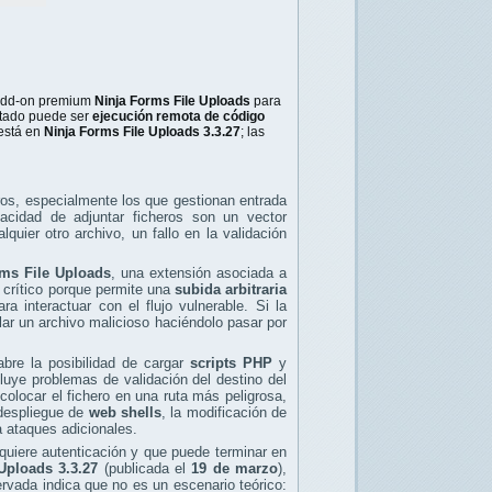
 add-on premium
Ninja Forms File Uploads
para
ultado puede ser
ejecución remota de código
 está en
Ninja Forms File Uploads 3.3.27
; las
os, especialmente los que gestionan entrada
pacidad de adjuntar ficheros son un vector
uier otro archivo, un fallo en la validación
rms File Uploads
, una extensión asociada a
 crítico porque permite una
subida arbitraria
ra interactuar con el flujo vulnerable. Si la
olar un archivo malicioso haciéndolo pasar por
abre la posibilidad de cargar
scripts PHP
y
luye problemas de validación del destino del
colocar el fichero en una ruta más peligrosa,
 despliegue de
web shells
, la modificación de
a ataques adicionales.
quiere autenticación y que puede terminar en
Uploads 3.3.27
(publicada el
19 de marzo
),
vada indica que no es un escenario teórico: