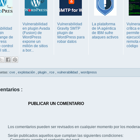
Vulnerabilidad
Vulnerabilidad
La plataforma
Vulnera
bilidad
en plugin Avada
Gravity SMTP
de IA agéntica
crítica 
gin
(Fusion) de
plugin de
de IBM sufre
permite
ange de
WordPress
WordPress para
ataques activos
ejecuci
ress
expone un
robar datos
remota 
 control
millón de sitios
código
 siti...
a bor...
uetas:
cve
,
explotación
,
plugin
,
rce
,
vulnerabilidad
,
wordpress
entarios :
PUBLICAR UN COMENTARIO
Los comentarios pueden ser revisados en cualquier momento por los modera
Serán publicados aquellos que cumplan las siguientes condiciones: