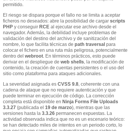
permitido.
El riesgo se dispara porque el fallo no se limita a aceptar
ficheros no deseados: abre la posibilidad de cargar
scripts
PHP
y conseguir
RCE
al ejecutar ese archivo desde el
navegador. Además, la debilidad incluye problemas de
validación del destino del archivo y de sanitización del
nombre, lo que facilita técnicas de
path traversal
para
colocar el fichero en una ruta más peligrosa, potencialmente
dentro del
webroot
. En términos prácticos, esto puede
derivar en el despliegue de
web shells
, la modificación de
contenido, la creación de cuentas persistentes o el uso del
sitio como plataforma para ataques adicionales.
La severidad asignada es
CVSS 9.8
, coherente con una
cadena de ataque que no requiere autenticación y que
puede terminar en ejecución de código. La corrección
completa está disponible en
Ninja Forms File Uploads
3.3.27
(publicada el
19 de marzo
), mientras que las
versiones hasta la
3.3.26
permanecen expuestas. La
actividad observada indica que no es un escenario teórico:
se han detectado miles de intentos en un periodo corto, lo
que encaja con campañas automatizadas que rastrean