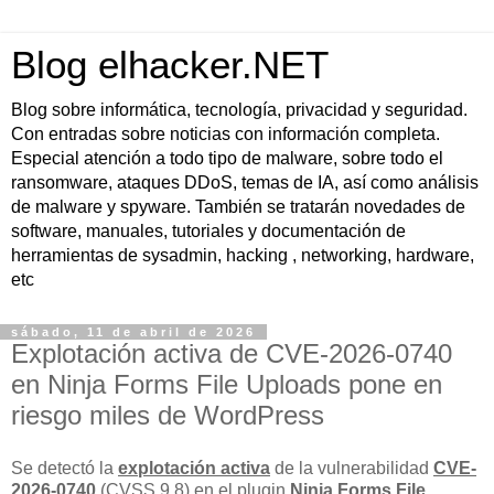
Blog elhacker.NET
Blog sobre informática, tecnología, privacidad y seguridad.
Con entradas sobre noticias con información completa.
Especial atención a todo tipo de malware, sobre todo el
ransomware, ataques DDoS, temas de IA, así como análisis
de malware y spyware. También se tratarán novedades de
software, manuales, tutoriales y documentación de
herramientas de sysadmin, hacking , networking, hardware,
etc
sábado, 11 de abril de 2026
Explotación activa de CVE-2026-0740
en Ninja Forms File Uploads pone en
riesgo miles de WordPress
Se detectó la
explotación activa
de la vulnerabilidad
CVE-
2026-0740
(CVSS 9.8) en el plugin
Ninja Forms File