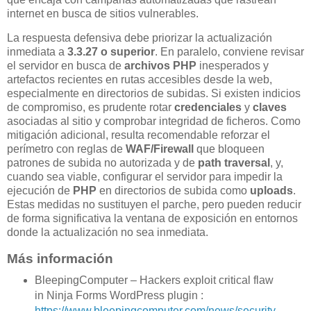
internet en busca de sitios vulnerables.
La respuesta defensiva debe priorizar la actualización
inmediata a
3.3.27 o superior
. En paralelo, conviene revisar
el servidor en busca de
archivos PHP
inesperados y
artefactos recientes en rutas accesibles desde la web,
especialmente en directorios de subidas. Si existen indicios
de compromiso, es prudente rotar
credenciales
y
claves
asociadas al sitio y comprobar integridad de ficheros. Como
mitigación adicional, resulta recomendable reforzar el
perímetro con reglas de
WAF/Firewall
que bloqueen
patrones de subida no autorizada y de
path traversal
, y,
cuando sea viable, configurar el servidor para impedir la
ejecución de
PHP
en directorios de subida como
uploads
.
Estas medidas no sustituyen el parche, pero pueden reducir
de forma significativa la ventana de exposición en entornos
donde la actualización no sea inmediata.
Más información
BleepingComputer – Hackers exploit critical flaw
in Ninja Forms WordPress plugin :
https://www.bleepingcomputer.com/news/security