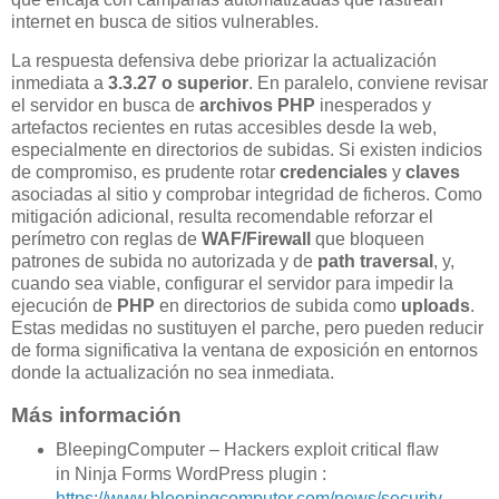
internet en busca de sitios vulnerables.
La respuesta defensiva debe priorizar la actualización
inmediata a
3.3.27 o superior
. En paralelo, conviene revisar
el servidor en busca de
archivos PHP
inesperados y
artefactos recientes en rutas accesibles desde la web,
especialmente en directorios de subidas. Si existen indicios
de compromiso, es prudente rotar
credenciales
y
claves
asociadas al sitio y comprobar integridad de ficheros. Como
mitigación adicional, resulta recomendable reforzar el
perímetro con reglas de
WAF/Firewall
que bloqueen
patrones de subida no autorizada y de
path traversal
, y,
cuando sea viable, configurar el servidor para impedir la
ejecución de
PHP
en directorios de subida como
uploads
.
Estas medidas no sustituyen el parche, pero pueden reducir
de forma significativa la ventana de exposición en entornos
donde la actualización no sea inmediata.
Más información
BleepingComputer – Hackers exploit critical flaw
in Ninja Forms WordPress plugin :
https://www.bleepingcomputer.com/news/security