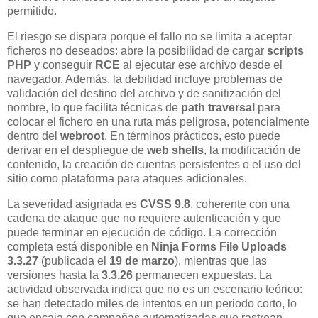
permitido.
El riesgo se dispara porque el fallo no se limita a aceptar
ficheros no deseados: abre la posibilidad de cargar
scripts
PHP
y conseguir
RCE
al ejecutar ese archivo desde el
navegador. Además, la debilidad incluye problemas de
validación del destino del archivo y de sanitización del
nombre, lo que facilita técnicas de
path traversal
para
colocar el fichero en una ruta más peligrosa, potencialmente
dentro del
webroot
. En términos prácticos, esto puede
derivar en el despliegue de
web shells
, la modificación de
contenido, la creación de cuentas persistentes o el uso del
sitio como plataforma para ataques adicionales.
La severidad asignada es
CVSS 9.8
, coherente con una
cadena de ataque que no requiere autenticación y que
puede terminar en ejecución de código. La corrección
completa está disponible en
Ninja Forms File Uploads
3.3.27
(publicada el
19 de marzo
), mientras que las
versiones hasta la
3.3.26
permanecen expuestas. La
actividad observada indica que no es un escenario teórico:
se han detectado miles de intentos en un periodo corto, lo
que encaja con campañas automatizadas que rastrean