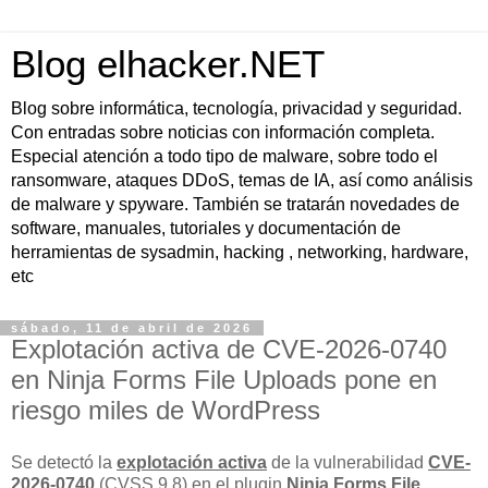
Blog elhacker.NET
Blog sobre informática, tecnología, privacidad y seguridad.
Con entradas sobre noticias con información completa.
Especial atención a todo tipo de malware, sobre todo el
ransomware, ataques DDoS, temas de IA, así como análisis
de malware y spyware. También se tratarán novedades de
software, manuales, tutoriales y documentación de
herramientas de sysadmin, hacking , networking, hardware,
etc
sábado, 11 de abril de 2026
Explotación activa de CVE-2026-0740
en Ninja Forms File Uploads pone en
riesgo miles de WordPress
Se detectó la
explotación activa
de la vulnerabilidad
CVE-
2026-0740
(CVSS 9.8) en el plugin
Ninja Forms File