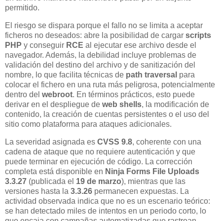
permitido.
El riesgo se dispara porque el fallo no se limita a aceptar
ficheros no deseados: abre la posibilidad de cargar
scripts
PHP
y conseguir
RCE
al ejecutar ese archivo desde el
navegador. Además, la debilidad incluye problemas de
validación del destino del archivo y de sanitización del
nombre, lo que facilita técnicas de
path traversal
para
colocar el fichero en una ruta más peligrosa, potencialmente
dentro del
webroot
. En términos prácticos, esto puede
derivar en el despliegue de
web shells
, la modificación de
contenido, la creación de cuentas persistentes o el uso del
sitio como plataforma para ataques adicionales.
La severidad asignada es
CVSS 9.8
, coherente con una
cadena de ataque que no requiere autenticación y que
puede terminar en ejecución de código. La corrección
completa está disponible en
Ninja Forms File Uploads
3.3.27
(publicada el
19 de marzo
), mientras que las
versiones hasta la
3.3.26
permanecen expuestas. La
actividad observada indica que no es un escenario teórico:
se han detectado miles de intentos en un periodo corto, lo
que encaja con campañas automatizadas que rastrean