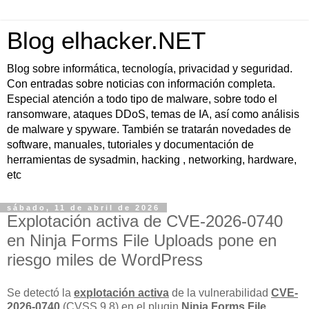
Blog elhacker.NET
Blog sobre informática, tecnología, privacidad y seguridad.
Con entradas sobre noticias con información completa.
Especial atención a todo tipo de malware, sobre todo el
ransomware, ataques DDoS, temas de IA, así como análisis
de malware y spyware. También se tratarán novedades de
software, manuales, tutoriales y documentación de
herramientas de sysadmin, hacking , networking, hardware,
etc
sábado, 11 de abril de 2026
Explotación activa de CVE-2026-0740
en Ninja Forms File Uploads pone en
riesgo miles de WordPress
Se detectó la
explotación activa
de la vulnerabilidad
CVE-
2026-0740
(CVSS 9.8) en el plugin
Ninja Forms File