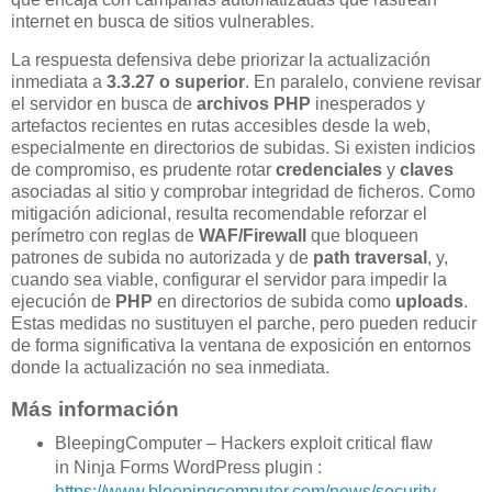
internet en busca de sitios vulnerables.
La respuesta defensiva debe priorizar la actualización
inmediata a
3.3.27 o superior
. En paralelo, conviene revisar
el servidor en busca de
archivos PHP
inesperados y
artefactos recientes en rutas accesibles desde la web,
especialmente en directorios de subidas. Si existen indicios
de compromiso, es prudente rotar
credenciales
y
claves
asociadas al sitio y comprobar integridad de ficheros. Como
mitigación adicional, resulta recomendable reforzar el
perímetro con reglas de
WAF/Firewall
que bloqueen
patrones de subida no autorizada y de
path traversal
, y,
cuando sea viable, configurar el servidor para impedir la
ejecución de
PHP
en directorios de subida como
uploads
.
Estas medidas no sustituyen el parche, pero pueden reducir
de forma significativa la ventana de exposición en entornos
donde la actualización no sea inmediata.
Más información
BleepingComputer – Hackers exploit critical flaw
in Ninja Forms WordPress plugin :
https://www.bleepingcomputer.com/news/security