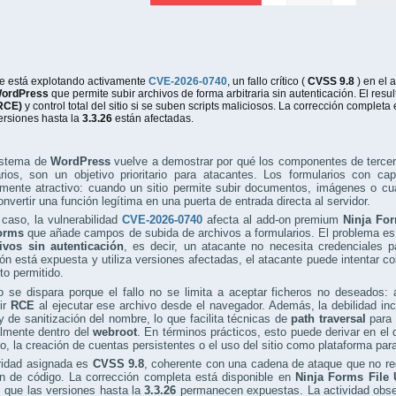
e está explotando activamente
CVE-2026-0740
, un fallo crítico (
CVSS 9.8
) en el
ordPress
que permite subir archivos de forma arbitraria sin autenticación. El res
RCE)
y control total del sitio si se suben scripts maliciosos. La corrección completa
ersiones hasta la
3.3.26
están afectadas.
istema de
WordPress
vuelve a demostrar por qué los componentes de tercer
rios, son un objetivo prioritario para atacantes. Los formularios con ca
mente atractivo: cuando un sitio permite subir documentos, imágenes o cualq
nvertir una función legítima en una puerta de entrada directa al servidor.
caso, la vulnerabilidad
CVE-2026-0740
afecta al add-on premium
Ninja Fo
orms
que añade campos de subida de archivos a formularios. El problema es
ivos sin autenticación
, es decir, un atacante no necesita credenciales pa
ión está expuesta y utiliza versiones afectadas, el atacante puede intentar c
to permitido.
o se dispara porque el fallo no se limita a aceptar ficheros no deseados: 
ir
RCE
al ejecutar ese archivo desde el navegador. Además, la debilidad inc
y de sanitización del nombre, lo que facilita técnicas de
path traversal
para 
almente dentro del
webroot
. En términos prácticos, esto puede derivar en el
o, la creación de cuentas persistentes o el uso del sitio como plataforma par
ridad asignada es
CVSS 9.8
, coherente con una cadena de ataque que no re
ón de código. La corrección completa está disponible en
Ninja Forms File 
 que las versiones hasta la
3.3.26
permanecen expuestas. La actividad obser