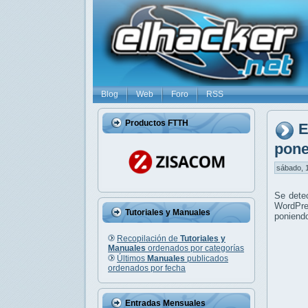
Blog
Web
Foro
RSS
Productos FTTH
E
pone
sábado, 1
Se dete
WordPre
Tutoriales y Manuales
poniendo
Recopilación de
Tutoriales y
Manuales
ordenados por categorías
Últimos
Manuales
publicados
ordenados por fecha
Entradas Mensuales