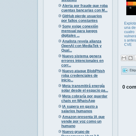
Alerta por fraude que roba
cuentas bancarias con M...
GitHub pierde usuarios
por fallos constantes
Explot
Sony exige conexión
una de
mensual para juegos
cuatro
digitales ...
vulner
s antes
Analista revela alianza
CVE
OpenAI con MediaTek y
Qual...
Nuevo sistema genera
errores intencionales en
corr...
Etiq
Nuevo ataque BlobPhish
roba credenciales de
inicio...
Meta transmitirá energía
0 com
solar desde el espacio pa...
Meta cobraría por guardar
chats en WhatsApp
IA supera en gasto a
salarios humanos
Amazon presenta IA que
vende por voz como un
humano
Nuevo grupo de