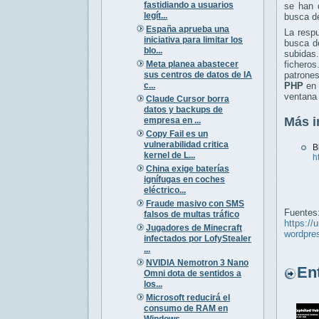
fastidiando a usuarios
se han 
legít...
busca de
España aprueba una
La respu
iniciativa para limitar los
busca 
blo...
subidas.
Meta planea abastecer
fichero
sus centros de datos de IA
patrone
c...
PHP
en 
ventana 
Claude Cursor borra
datos y backups de
Más i
empresa en ...
Copy Fail es un
vulnerabilidad critica
B
kernel de L...
h
China exige baterías
ignífugas en coches
eléctrico...
Fraude masivo con SMS
Fuentes
falsos de multas tráfico
https://
Jugadores de Minecraft
wordpre
infectados por LofyStealer
...
NVIDIA Nemotron 3 Nano
Entr
Omni dota de sentidos a
los...
Microsoft reducirá el
consumo de RAM en
Windows