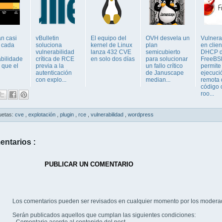
an casi
vBulletin
El equipo del
OVH desvela un
Vulnera
 cada
soluciona
kernel de Linux
plan
en clien
vulnerabilidad
lanza 432 CVE
semicubierto
DHCP 
abilidade
crítica de RCE
en solo dos días
para solucionar
FreeBS
 que el
previa a la
un fallo crítico
permite
autenticación
de Januscape
ejecuci
con explo...
median...
remota 
código
roo...
uetas:
cve
,
explotación
,
plugin
,
rce
,
vulnerabilidad
,
wordpress
entarios :
PUBLICAR UN COMENTARIO
Los comentarios pueden ser revisados en cualquier momento por los modera
Serán publicados aquellos que cumplan las siguientes condiciones: