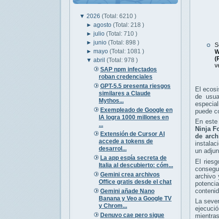
▼
2026
(Total: 6210 )
►
agosto
(Total: 218 )
►
julio
(Total: 710 )
►
junio
(Total: 898 )
S
►
mayo
(Total: 1081 )
W
(
▼
abril
(Total: 978 )
v
SAP npm infectados
roban credenciales
GPT-5.5 presenta riesgos
El ecos
similares a Claude
de usua
Mythos...
especial
Exempleado de Google en
puede co
IA logra 1000 millones en
En este 
...
Ninja F
Extensión de Cursor AI
de arch
accede a tokens de
instalac
desarrol...
un adjun
La app espía secreta de
El riesg
Italia al descubierto: cóm...
consegu
Gemini crea archivos
archivo 
Office gratis desde el chat
potenci
contenid
Gemini añade Nano
Banana y Veo a Google TV
La seve
y Chrom...
ejecuci
Denuvo cae pero sigue
mientras