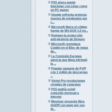
PS5 ahora puede
funcionar con Linux como
un PC gamer
Google enfrenta protesta
masiva de empleados por
c...
Microsoft libera el código
fuente de MS-DOS 1.0 en...
Rompen la protección
anti-piratería de Denuvo
Microsoft reemplaza
Copilot en el Bloc de notas
de...
La Comisión Europea
aprecia que Meta infringió
la ...
Popular paquete de PyPI
con 1 millón de descargas
...
Vision Pro revolucionan
cirugías de cataratas
PS5 podría exigir
conexión mensual a
internet
Movistar presenta fibra
On/Off con pago por uso
di...