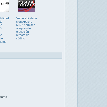
bilidad
Vulnerabilidade
te
s en Apache
de
MINA permiten
D
ataques de
ejecución
ón
remota de
de
código
 como
dores.