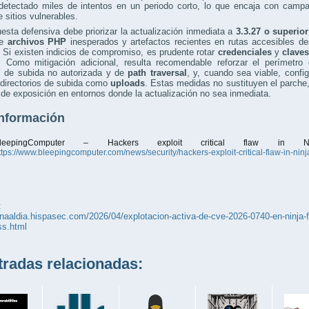
detectado miles de intentos en un periodo corto, lo que encaja con campa
 sitios vulnerables.
esta defensiva debe priorizar la actualización inmediata a
3.3.27 o superior
de
archivos PHP
inesperados y artefactos recientes en rutas accesibles de
 Si existen indicios de compromiso, es prudente rotar
credenciales
y
clave
s. Como mitigación adicional, resulta recomendable reforzar el perímetr
s de subida no autorizada y de
path traversal
, y, cuando sea viable, config
directorios de subida como
uploads
. Estas medidas no sustituyen el parche,
de exposición en entornos donde la actualización no sea inmediata.
nformación
leepingComputer – Hackers exploit critical flaw in 
ttps://www.bleepingcomputer.com/news/security/hackers-exploit-critical-flaw-in-nin
:
unaaldia.hispasec.com/2026/04/explotacion-activa-de-cve-2026-0740-en-ninja-f
ss.html
adas relacionadas: