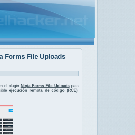
ja Forms File Uploads
n el plugin
Ninja Forms File Uploads
para
ible
ejecución remota de código (RCE)
,