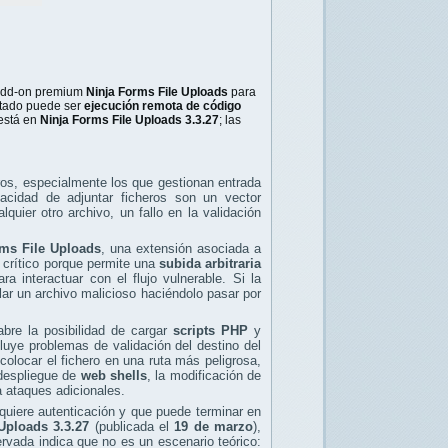
 add-on premium
Ninja Forms File Uploads
para
ultado puede ser
ejecución remota de código
 está en
Ninja Forms File Uploads 3.3.27
; las
os, especialmente los que gestionan entrada
pacidad de adjuntar ficheros son un vector
uier otro archivo, un fallo en la validación
rms File Uploads
, una extensión asociada a
 crítico porque permite una
subida arbitraria
ra interactuar con el flujo vulnerable. Si la
olar un archivo malicioso haciéndolo pasar por
abre la posibilidad de cargar
scripts PHP
y
luye problemas de validación del destino del
colocar el fichero en una ruta más peligrosa,
 despliegue de
web shells
, la modificación de
a ataques adicionales.
quiere autenticación y que puede terminar en
Uploads 3.3.27
(publicada el
19 de marzo
),
vada indica que no es un escenario teórico: