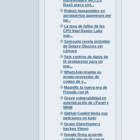
Ransomware Vect 2.0
RaaS ataca sist...
Robots humanoides en
aeropuertos japoneses por
tur...
La tasa de fallos de las
CPU Intel Raptor Lake
sup...
Samsung revela prototipo
de Galaxy Glasses sin
cámara
Seis centros de datos de
IA propuestos para un
pue...
WhatsApp prueba su
propio proveedor de
copias de s...
Magnific la nueva era de
Freepik con IA
Grave vulnerabilidad en
autenticación de cPanel y
WHM
GitHub Copilot limita sus
peticiones en junio
Grupo ShinyHunters
hackea Vimeo
Google firma acuerdo
clasificado de IA con el