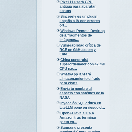
Pixel 11 usará GPU
antigua para abaratar
costos
Sinceerly es un plugin
engaña a IA con errores
ort...
Windows Remote Desktop
deja fragmentos de
imágenes...
Vulnerabilidad crítica de
RCE en GitHub.com y
Ente...
China construirá
superordenador con 47 mil
CPU nac...
WhatsApp lanzará
almacenamiento cifrado
para chats
Envía tu nombre al
espacio con satélites de la
NASA
Inyección SQL crítica en
LiteLLM pone en riesgo cl...
OpenAI lleva su IA a
Amazon tras terminar
pacto co...
Samsung presenta
monitor 6K para gaming