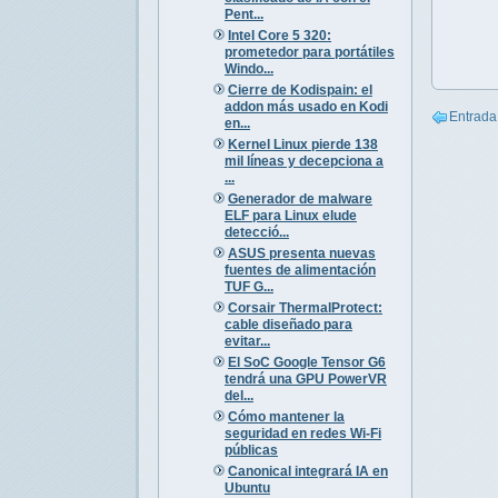
Pent...
Intel Core 5 320:
prometedor para portátiles
Windo...
Cierre de Kodispain: el
addon más usado en Kodi
Entrada
en...
Kernel Linux pierde 138
mil líneas y decepciona a
...
Generador de malware
ELF para Linux elude
detecció...
ASUS presenta nuevas
fuentes de alimentación
TUF G...
Corsair ThermalProtect:
cable diseñado para
evitar...
El SoC Google Tensor G6
tendrá una GPU PowerVR
del...
Cómo mantener la
seguridad en redes Wi-Fi
públicas
Canonical integrará IA en
Ubuntu