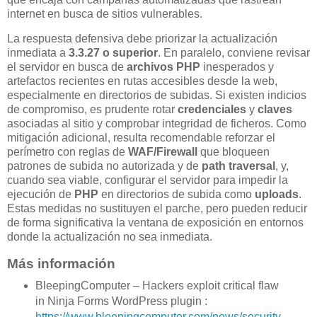
internet en busca de sitios vulnerables.
La respuesta defensiva debe priorizar la actualización
inmediata a
3.3.27 o superior
. En paralelo, conviene revisar
el servidor en busca de
archivos PHP
inesperados y
artefactos recientes en rutas accesibles desde la web,
especialmente en directorios de subidas. Si existen indicios
de compromiso, es prudente rotar
credenciales
y
claves
asociadas al sitio y comprobar integridad de ficheros. Como
mitigación adicional, resulta recomendable reforzar el
perímetro con reglas de
WAF/Firewall
que bloqueen
patrones de subida no autorizada y de
path traversal
, y,
cuando sea viable, configurar el servidor para impedir la
ejecución de
PHP
en directorios de subida como
uploads
.
Estas medidas no sustituyen el parche, pero pueden reducir
de forma significativa la ventana de exposición en entornos
donde la actualización no sea inmediata.
Más información
BleepingComputer – Hackers exploit critical flaw
in Ninja Forms WordPress plugin :
https://www.bleepingcomputer.com/news/security