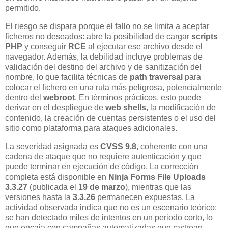
permitido.
El riesgo se dispara porque el fallo no se limita a aceptar
ficheros no deseados: abre la posibilidad de cargar
scripts
PHP
y conseguir
RCE
al ejecutar ese archivo desde el
navegador. Además, la debilidad incluye problemas de
validación del destino del archivo y de sanitización del
nombre, lo que facilita técnicas de
path traversal
para
colocar el fichero en una ruta más peligrosa, potencialmente
dentro del
webroot
. En términos prácticos, esto puede
derivar en el despliegue de
web shells
, la modificación de
contenido, la creación de cuentas persistentes o el uso del
sitio como plataforma para ataques adicionales.
La severidad asignada es
CVSS 9.8
, coherente con una
cadena de ataque que no requiere autenticación y que
puede terminar en ejecución de código. La corrección
completa está disponible en
Ninja Forms File Uploads
3.3.27
(publicada el
19 de marzo
), mientras que las
versiones hasta la
3.3.26
permanecen expuestas. La
actividad observada indica que no es un escenario teórico:
se han detectado miles de intentos en un periodo corto, lo
que encaja con campañas automatizadas que rastrean