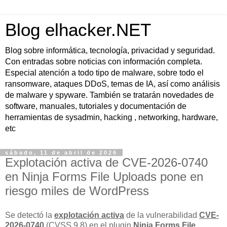
Blog elhacker.NET
Blog sobre informática, tecnología, privacidad y seguridad.
Con entradas sobre noticias con información completa.
Especial atención a todo tipo de malware, sobre todo el
ransomware, ataques DDoS, temas de IA, así como análisis
de malware y spyware. También se tratarán novedades de
software, manuales, tutoriales y documentación de
herramientas de sysadmin, hacking , networking, hardware,
etc
sábado, 11 de abril de 2026
Explotación activa de CVE-2026-0740
en Ninja Forms File Uploads pone en
riesgo miles de WordPress
Se detectó la
explotación activa
de la vulnerabilidad
CVE-
2026-0740
(CVSS 9.8) en el plugin
Ninja Forms File