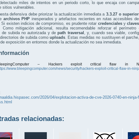
detectado miles de intentos en un periodo corto, lo que encaja con campa
 sitios vulnerables.
esta defensiva debe priorizar la actualización inmediata a
3.3.27 o superior
de
archivos PHP
inesperados y artefactos recientes en rutas accesibles de
 Si existen indicios de compromiso, es prudente rotar
credenciales
y
clave
s. Como mitigación adicional, resulta recomendable reforzar el perímetr
s de subida no autorizada y de
path traversal
, y, cuando sea viable, config
directorios de subida como
uploads
. Estas medidas no sustituyen el parche,
de exposición en entornos donde la actualización no sea inmediata.
nformación
leepingComputer – Hackers exploit critical flaw in 
ttps://www.bleepingcomputer.com/news/security/hackers-exploit-critical-flaw-in-nin
:
unaaldia.hispasec.com/2026/04/explotacion-activa-de-cve-2026-0740-en-ninja-f
ss.html
adas relacionadas: