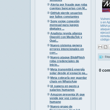
Alerta por fraude que roba
cuentas bancarias con M...
GitHub pierde usuarios
por fallos constantes
Vulner
Sony exige conexión
s en A
mensual para juegos
MINA p
digitales ...
ataque
ejecuc
Analista revela alianza
remota
OpenAI con MediaTek y
código
Qual...
Nuevo sistema genera
errores intencionales en
corr...
Etiq
Nuevo ataque BlobPhish
roba credenciales de
inicio...
Meta transmitirá energía
0 com
solar desde el espacio pa...
Meta cobraría por guardar
chats en WhatsApp
IA supera en gasto a
salarios humanos
Amazon presenta IA que
vende por voz como un
humano
Nuevo grupo de