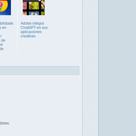
bilidade
Adobe integra
as en
ChatGPT en sus
e
aplicaciones
n
creativas
 de
ón
de
dores.