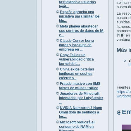
fastidiando a usuarios
se han 
legít...
busca de
España aprueba una
La respu
iniciativa para limitar los
busca 
blo...
subidas.
Meta planea abastecer
fichero
sus centros de datos de IA
patrone
c...
PHP
en 
ventana 
Claude Cursor borra
datos y backups de
Más i
empresa en ...
Copy Fail es un
vulnerabilidad critica
B
kernel de L...
h
China exige baterías
ignífugas en coches
eléctrico...
Fraude masivo con SMS
Fuentes
falsos de multas tráfico
https://
Jugadores de Minecraft
wordpre
infectados por LofyStealer
...
NVIDIA Nemotron 3 Nano
Entr
Omni dota de sentidos a
los...
Microsoft reducirá el
consumo de RAM en
Windows