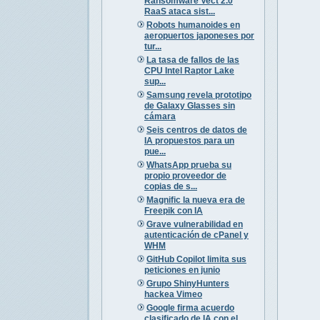
Ransomware Vect 2.0
RaaS ataca sist...
Robots humanoides en
aeropuertos japoneses por
tur...
La tasa de fallos de las
CPU Intel Raptor Lake
sup...
Samsung revela prototipo
de Galaxy Glasses sin
cámara
Seis centros de datos de
IA propuestos para un
pue...
WhatsApp prueba su
propio proveedor de
copias de s...
Magnific la nueva era de
Freepik con IA
Grave vulnerabilidad en
autenticación de cPanel y
WHM
GitHub Copilot limita sus
peticiones en junio
Grupo ShinyHunters
hackea Vimeo
Google firma acuerdo
clasificado de IA con el