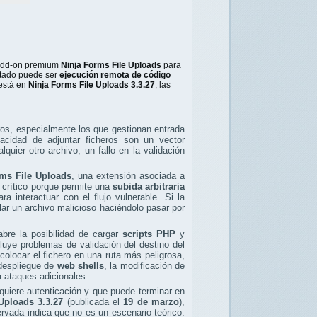
 add-on premium
Ninja Forms File Uploads
para
ultado puede ser
ejecución remota de código
 está en
Ninja Forms File Uploads 3.3.27
; las
os, especialmente los que gestionan entrada
pacidad de adjuntar ficheros son un vector
uier otro archivo, un fallo en la validación
rms File Uploads
, una extensión asociada a
 crítico porque permite una
subida arbitraria
ra interactuar con el flujo vulnerable. Si la
olar un archivo malicioso haciéndolo pasar por
abre la posibilidad de cargar
scripts PHP
y
luye problemas de validación del destino del
colocar el fichero en una ruta más peligrosa,
 despliegue de
web shells
, la modificación de
a ataques adicionales.
quiere autenticación y que puede terminar en
Uploads 3.3.27
(publicada el
19 de marzo
),
vada indica que no es un escenario teórico: