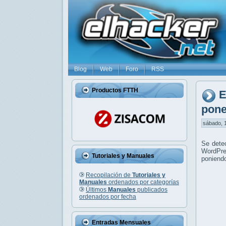
Blog
Web
Foro
RSS
Productos FTTH
E
pone
sábado, 1
Se dete
WordPre
Tutoriales y Manuales
poniendo
Recopilación de
Tutoriales y
Manuales
ordenados por categorías
Últimos
Manuales
publicados
ordenados por fecha
Entradas Mensuales