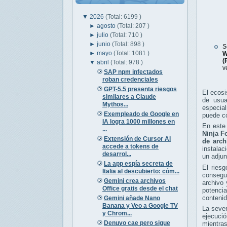
▼
2026
(Total: 6199 )
►
agosto
(Total: 207 )
►
julio
(Total: 710 )
►
junio
(Total: 898 )
S
►
mayo
(Total: 1081 )
W
(
▼
abril
(Total: 978 )
v
SAP npm infectados
roban credenciales
GPT-5.5 presenta riesgos
El ecos
similares a Claude
de usua
Mythos...
especial
Exempleado de Google en
puede co
IA logra 1000 millones en
En este 
...
Ninja F
Extensión de Cursor AI
de arch
accede a tokens de
instalac
desarrol...
un adjun
La app espía secreta de
El riesg
Italia al descubierto: cóm...
consegu
Gemini crea archivos
archivo 
Office gratis desde el chat
potenci
contenid
Gemini añade Nano
Banana y Veo a Google TV
La seve
y Chrom...
ejecuci
Denuvo cae pero sigue
mientras