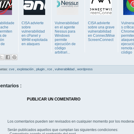
abilidade
CISA advierte
Vulnerabilidad
CISA advierte
Vulnera
pache
sobre
en el agente
sobre una grave
s crític
ermiten
vulnerabilidad
Nessus para
vulnerabilidad
Chrom
s de
en cPanel y
Windows
en ConnectWise
permite
ión
WHM explotada
permite
ScreenConnect
ataques
 de
en ataques
ejecución de
ejecuci
código
remota 
arbitrari...
código
uetas:
cve
,
explotación
,
plugin
,
rce
,
vulnerabilidad
,
wordpress
entarios :
PUBLICAR UN COMENTARIO
Los comentarios pueden ser revisados en cualquier momento por los modera
Serán publicados aquellos que cumplan las siguientes condiciones: