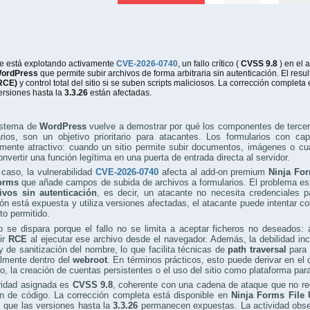
e está explotando activamente
CVE-2026-0740
, un fallo crítico (
CVSS 9.8
) en el
ordPress
que permite subir archivos de forma arbitraria sin autenticación. El res
RCE)
y control total del sitio si se suben scripts maliciosos. La corrección completa
ersiones hasta la
3.3.26
están afectadas.
istema de
WordPress
vuelve a demostrar por qué los componentes de tercer
rios, son un objetivo prioritario para atacantes. Los formularios con ca
mente atractivo: cuando un sitio permite subir documentos, imágenes o cualq
nvertir una función legítima en una puerta de entrada directa al servidor.
caso, la vulnerabilidad
CVE-2026-0740
afecta al add-on premium
Ninja Fo
orms
que añade campos de subida de archivos a formularios. El problema es
ivos sin autenticación
, es decir, un atacante no necesita credenciales pa
ión está expuesta y utiliza versiones afectadas, el atacante puede intentar c
to permitido.
o se dispara porque el fallo no se limita a aceptar ficheros no deseados: 
ir
RCE
al ejecutar ese archivo desde el navegador. Además, la debilidad inc
y de sanitización del nombre, lo que facilita técnicas de
path traversal
para 
almente dentro del
webroot
. En términos prácticos, esto puede derivar en el
o, la creación de cuentas persistentes o el uso del sitio como plataforma par
ridad asignada es
CVSS 9.8
, coherente con una cadena de ataque que no re
ón de código. La corrección completa está disponible en
Ninja Forms File 
 que las versiones hasta la
3.3.26
permanecen expuestas. La actividad obser