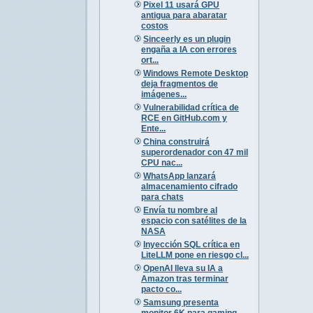
Pixel 11 usará GPU
antigua para abaratar
costos
Sinceerly es un plugin
engaña a IA con errores
ort...
Windows Remote Desktop
deja fragmentos de
imágenes...
Vulnerabilidad crítica de
RCE en GitHub.com y
Ente...
China construirá
superordenador con 47 mil
CPU nac...
WhatsApp lanzará
almacenamiento cifrado
para chats
Envía tu nombre al
espacio con satélites de la
NASA
Inyección SQL crítica en
LiteLLM pone en riesgo cl...
OpenAI lleva su IA a
Amazon tras terminar
pacto co...
Samsung presenta
monitor 6K para gaming