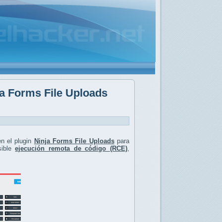
ja Forms File Uploads
n el plugin
Ninja Forms File Uploads
para
ible
ejecución remota de código (RCE)
,