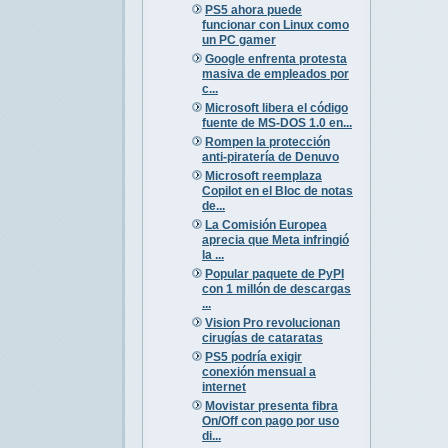
PS5 ahora puede
funcionar con Linux como
un PC gamer
Google enfrenta protesta
masiva de empleados por
c...
Microsoft libera el código
fuente de MS-DOS 1.0 en...
Rompen la protección
anti-piratería de Denuvo
Microsoft reemplaza
Copilot en el Bloc de notas
de...
La Comisión Europea
aprecia que Meta infringió
la ...
Popular paquete de PyPI
con 1 millón de descargas
...
Vision Pro revolucionan
cirugías de cataratas
PS5 podría exigir
conexión mensual a
internet
Movistar presenta fibra
On/Off con pago por uso
di...