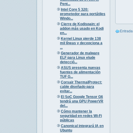
Pent...
Intel Core 5 320:
prometedor para portátiles
Windo...
Cierre de Kodispain: el
addon más usado en Kodi
Entrada
en...
Kernel Linux pierde 138
mil líneas y decepciona a
...
Generador de malware
ELF para Linux elude
detecció...
ASUS presenta nuevas
fuentes de alimentación
TUF G...
Corsair ThermalProtect:
cable diseñado para
evitar...
El SoC Google Tensor G6
tendrá una GPU PowerVR
del...
Cómo mantener la
seguridad en redes Wi-Fi
públicas
Canonical integrará IA en
Ubuntu