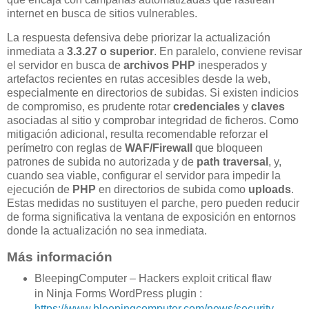
internet en busca de sitios vulnerables.
La respuesta defensiva debe priorizar la actualización
inmediata a
3.3.27 o superior
. En paralelo, conviene revisar
el servidor en busca de
archivos PHP
inesperados y
artefactos recientes en rutas accesibles desde la web,
especialmente en directorios de subidas. Si existen indicios
de compromiso, es prudente rotar
credenciales
y
claves
asociadas al sitio y comprobar integridad de ficheros. Como
mitigación adicional, resulta recomendable reforzar el
perímetro con reglas de
WAF/Firewall
que bloqueen
patrones de subida no autorizada y de
path traversal
, y,
cuando sea viable, configurar el servidor para impedir la
ejecución de
PHP
en directorios de subida como
uploads
.
Estas medidas no sustituyen el parche, pero pueden reducir
de forma significativa la ventana de exposición en entornos
donde la actualización no sea inmediata.
Más información
BleepingComputer – Hackers exploit critical flaw
in Ninja Forms WordPress plugin :
https://www.bleepingcomputer.com/news/security