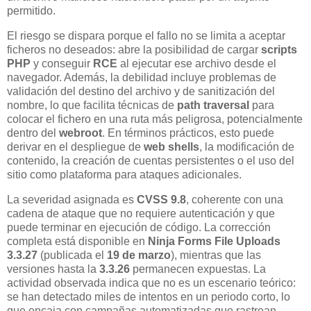
permitido.
El riesgo se dispara porque el fallo no se limita a aceptar
ficheros no deseados: abre la posibilidad de cargar
scripts
PHP
y conseguir
RCE
al ejecutar ese archivo desde el
navegador. Además, la debilidad incluye problemas de
validación del destino del archivo y de sanitización del
nombre, lo que facilita técnicas de
path traversal
para
colocar el fichero en una ruta más peligrosa, potencialmente
dentro del
webroot
. En términos prácticos, esto puede
derivar en el despliegue de
web shells
, la modificación de
contenido, la creación de cuentas persistentes o el uso del
sitio como plataforma para ataques adicionales.
La severidad asignada es
CVSS 9.8
, coherente con una
cadena de ataque que no requiere autenticación y que
puede terminar en ejecución de código. La corrección
completa está disponible en
Ninja Forms File Uploads
3.3.27
(publicada el
19 de marzo
), mientras que las
versiones hasta la
3.3.26
permanecen expuestas. La
actividad observada indica que no es un escenario teórico:
se han detectado miles de intentos en un periodo corto, lo
que encaja con campañas automatizadas que rastrean