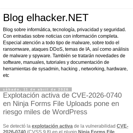
Blog elhacker.NET
Blog sobre informática, tecnología, privacidad y seguridad.
Con entradas sobre noticias con información completa.
Especial atención a todo tipo de malware, sobre todo el
ransomware, ataques DDoS, temas de IA, así como análisis
de malware y spyware. También se tratarán novedades de
software, manuales, tutoriales y documentación de
herramientas de sysadmin, hacking , networking, hardware,
etc
sábado, 11 de abril de 2026
Explotación activa de CVE-2026-0740
en Ninja Forms File Uploads pone en
riesgo miles de WordPress
Se detectó la
explotación activa
de la vulnerabilidad
CVE-
2026-0740
(CVSS 9.8) en el plugin
Ninja Forms File