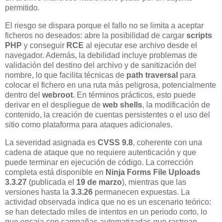
permitido.
El riesgo se dispara porque el fallo no se limita a aceptar
ficheros no deseados: abre la posibilidad de cargar
scripts
PHP
y conseguir
RCE
al ejecutar ese archivo desde el
navegador. Además, la debilidad incluye problemas de
validación del destino del archivo y de sanitización del
nombre, lo que facilita técnicas de
path traversal
para
colocar el fichero en una ruta más peligrosa, potencialmente
dentro del
webroot
. En términos prácticos, esto puede
derivar en el despliegue de
web shells
, la modificación de
contenido, la creación de cuentas persistentes o el uso del
sitio como plataforma para ataques adicionales.
La severidad asignada es
CVSS 9.8
, coherente con una
cadena de ataque que no requiere autenticación y que
puede terminar en ejecución de código. La corrección
completa está disponible en
Ninja Forms File Uploads
3.3.27
(publicada el
19 de marzo
), mientras que las
versiones hasta la
3.3.26
permanecen expuestas. La
actividad observada indica que no es un escenario teórico:
se han detectado miles de intentos en un periodo corto, lo
que encaja con campañas automatizadas que rastrean