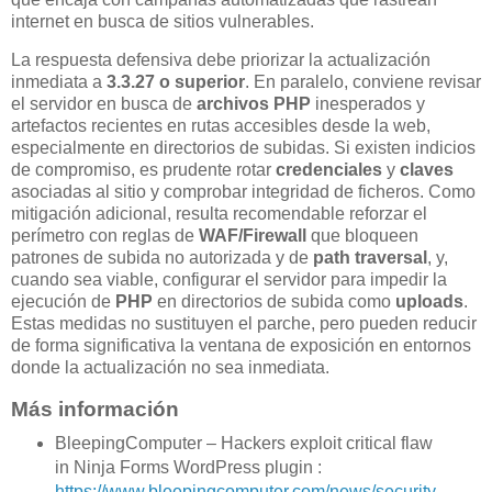
internet en busca de sitios vulnerables.
La respuesta defensiva debe priorizar la actualización
inmediata a
3.3.27 o superior
. En paralelo, conviene revisar
el servidor en busca de
archivos PHP
inesperados y
artefactos recientes en rutas accesibles desde la web,
especialmente en directorios de subidas. Si existen indicios
de compromiso, es prudente rotar
credenciales
y
claves
asociadas al sitio y comprobar integridad de ficheros. Como
mitigación adicional, resulta recomendable reforzar el
perímetro con reglas de
WAF/Firewall
que bloqueen
patrones de subida no autorizada y de
path traversal
, y,
cuando sea viable, configurar el servidor para impedir la
ejecución de
PHP
en directorios de subida como
uploads
.
Estas medidas no sustituyen el parche, pero pueden reducir
de forma significativa la ventana de exposición en entornos
donde la actualización no sea inmediata.
Más información
BleepingComputer – Hackers exploit critical flaw
in Ninja Forms WordPress plugin :
https://www.bleepingcomputer.com/news/security