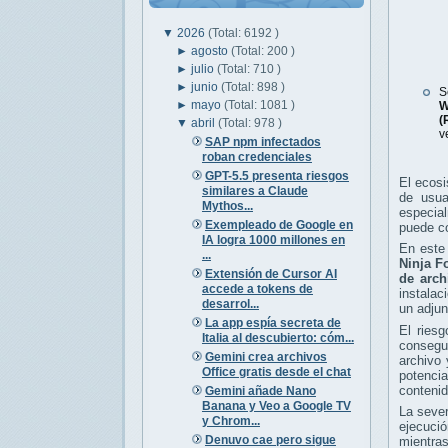
▼
2026
(Total: 6192 )
►
agosto
(Total: 200 )
►
julio
(Total: 710 )
►
junio
(Total: 898 )
S
►
mayo
(Total: 1081 )
W
(
▼
abril
(Total: 978 )
v
SAP npm infectados
roban credenciales
GPT-5.5 presenta riesgos
El ecos
similares a Claude
de usua
Mythos...
especial
Exempleado de Google en
puede co
IA logra 1000 millones en
En este 
...
Ninja F
Extensión de Cursor AI
de arch
accede a tokens de
instalac
desarrol...
un adjun
La app espía secreta de
El riesg
Italia al descubierto: cóm...
consegu
Gemini crea archivos
archivo 
Office gratis desde el chat
potenci
contenid
Gemini añade Nano
Banana y Veo a Google TV
La seve
y Chrom...
ejecuci
Denuvo cae pero sigue
mientras