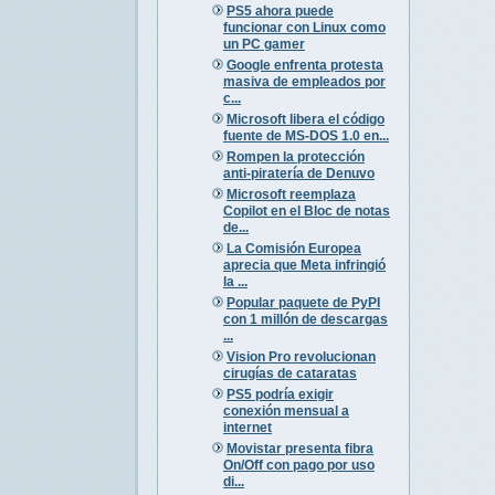
PS5 ahora puede
funcionar con Linux como
un PC gamer
Google enfrenta protesta
masiva de empleados por
c...
Microsoft libera el código
fuente de MS-DOS 1.0 en...
Rompen la protección
anti-piratería de Denuvo
Microsoft reemplaza
Copilot en el Bloc de notas
de...
La Comisión Europea
aprecia que Meta infringió
la ...
Popular paquete de PyPI
con 1 millón de descargas
...
Vision Pro revolucionan
cirugías de cataratas
PS5 podría exigir
conexión mensual a
internet
Movistar presenta fibra
On/Off con pago por uso
di...