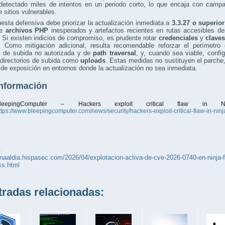
detectado miles de intentos en un periodo corto, lo que encaja con campa
 sitios vulnerables.
esta defensiva debe priorizar la actualización inmediata a
3.3.27 o superior
de
archivos PHP
inesperados y artefactos recientes en rutas accesibles de
 Si existen indicios de compromiso, es prudente rotar
credenciales
y
clave
s. Como mitigación adicional, resulta recomendable reforzar el perímetr
s de subida no autorizada y de
path traversal
, y, cuando sea viable, config
directorios de subida como
uploads
. Estas medidas no sustituyen el parche,
de exposición en entornos donde la actualización no sea inmediata.
nformación
leepingComputer – Hackers exploit critical flaw in 
ttps://www.bleepingcomputer.com/news/security/hackers-exploit-critical-flaw-in-nin
:
unaaldia.hispasec.com/2026/04/explotacion-activa-de-cve-2026-0740-en-ninja-f
ss.html
adas relacionadas: