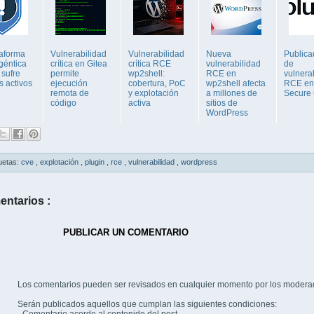
taforma
Vulnerabilidad
Vulnerabilidad
Nueva
Public
géntica
crítica en Gitea
crítica RCE
vulnerabilidad
de
 sufre
permite
wp2shell:
RCE en
vulnera
s activos
ejecución
cobertura, PoC
wp2shell afecta
RCE en
remota de
y explotación
a millones de
Secure
código
activa
sitios de
WordPress
uetas:
cve
,
explotación
,
plugin
,
rce
,
vulnerabilidad
,
wordpress
entarios :
PUBLICAR UN COMENTARIO
Los comentarios pueden ser revisados en cualquier momento por los modera
Serán publicados aquellos que cumplan las siguientes condiciones: