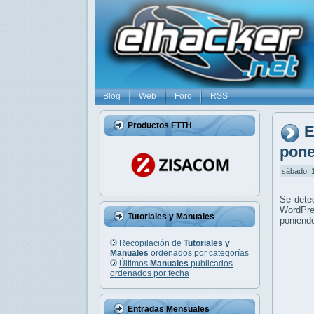
Blog
Web
Foro
RSS
Productos FTTH
E
pone
sábado, 1
Se dete
WordPre
Tutoriales y Manuales
poniendo
Recopilación de
Tutoriales y
Manuales
ordenados por categorías
Últimos
Manuales
publicados
ordenados por fecha
Entradas Mensuales