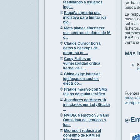
fastidiando a usuarios
se han 
legít...
busca de
España aprueba una
La respu
iniciativa para limitar los
busca 
blo...
subidas.
Meta planea abastecer
fichero
sus centros de datos de IA
patrone
c...
PHP
en 
ventana 
Claude Cursor borra
datos y backups de
Más i
empresa en ...
Copy Fail es un
vulnerabilidad critica
B
kernel de L...
h
China exige baterías
ignífugas en coches
eléctrico...
Fraude masivo con SMS
Fuentes
falsos de multas tráfico
https://
Jugadores de Minecraft
wordpre
infectados por LofyStealer
...
NVIDIA Nemotron 3 Nano
Entr
Omni dota de sentidos a
los...
Microsoft reducirá el
consumo de RAM en
Windows