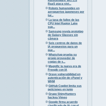
Ransomware Vect 2.0
RaaS ataca sist...
Robots humanoides en
aeropuertos japoneses por
tur...
La tasa de fallos de las
CPU Intel Raptor Lake
sup...
Samsung revela prototipo
de Galaxy Glasses sin
cámara
Seis centros de datos de
IA propuestos para un
pue...
WhatsApp prueba su
propio proveedor de
copias de s...
Magnific la nueva era de
Freepik con IA
Grave vulnerabilidad en
autenticación de cPanel y
WHM
GitHub Copilot limita sus
peticiones en junio
Grupo ShinyHunters
hackea Vimeo
Google firma acuerdo
clasificado de IA con el