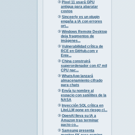
Pixel 11 usará GPU
antigua para abaratar
costos
Sinceerly es un plugin
engaña a IA con errores
ort...
Windows Remote Desktop
deja fragmentos de
imágenes...
Vulnerabilidad crítica de
RCE en GitHub.com y
Ente...
China construirá
superordenador con 47 mil
CPU nac...
WhatsApp lanzará
almacenamiento cifrado
para chats
Envía tu nombre al
espacio con satélites de la
NASA
Inyección SQL crítica en
LiteLLM pone en riesgo cl...
OpenAI lleva su IA a
Amazon tras terminar
pacto co...
Samsung presenta
monitor 6K para gaming