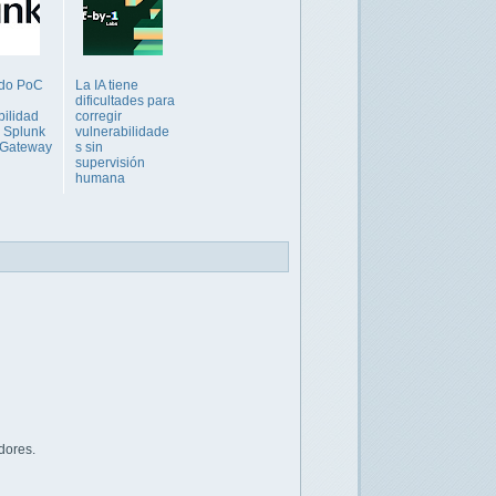
ado PoC
La IA tiene
dificultades para
bilidad
corregir
 Splunk
vulnerabilidade
 Gateway
s sin
supervisión
humana
dores.