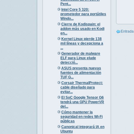
Pent...
Intel Core 5 320:
prometedor para portátiles
Windo...
Cierre de Kodispain: el
addon más usado en Kodi
Entrada
en...
Kernel Linux pierde 138
mil líneas y decepciona a
...
Generador de malware
ELF para Linux elude
detecció...
ASUS presenta nuevas
fuentes de alimentación
TUF G...
Corsair ThermalProtect:
cable diseñado para
evitar...
El SoC Google Tensor G6
tendrá una GPU PowerVR
del...
Cómo mantener la
seguridad en redes Wi-Fi
públicas
Canonical integrará IA en
Ubuntu