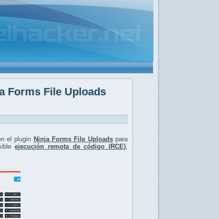
ja Forms File Uploads
n el plugin
Ninja Forms File Uploads
para
ible
ejecución remota de código (RCE)
,