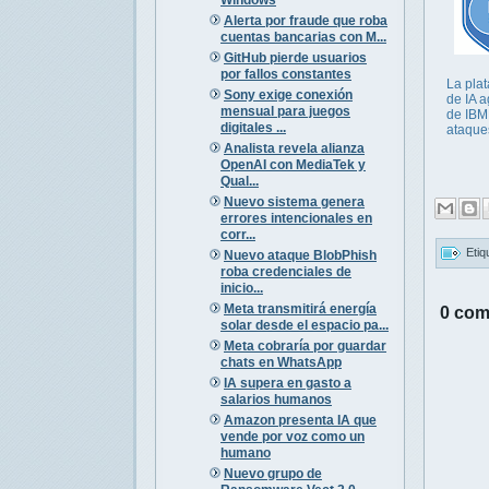
Alerta por fraude que roba
cuentas bancarias con M...
GitHub pierde usuarios
por fallos constantes
La pla
Sony exige conexión
de IA a
mensual para juegos
de IBM
digitales ...
ataque
Analista revela alianza
OpenAI con MediaTek y
Qual...
Nuevo sistema genera
errores intencionales en
corr...
Etiq
Nuevo ataque BlobPhish
roba credenciales de
inicio...
Meta transmitirá energía
0 com
solar desde el espacio pa...
Meta cobraría por guardar
chats en WhatsApp
IA supera en gasto a
salarios humanos
Amazon presenta IA que
vende por voz como un
humano
Nuevo grupo de