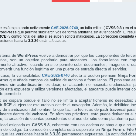
e está explotando activamente
CVE-2026-0740
, un fallo crítico (
CVSS 9.8
) en el
ordPress
que permite subir archivos de forma arbitraria sin autenticación. El res
RCE)
y control total del sitio si se suben scripts maliciosos. La corrección completa
ersiones hasta la
3.3.26
están afectadas.
istema de
WordPress
vuelve a demostrar por qué los componentes de tercer
rios, son un objetivo prioritario para atacantes. Los formularios con ca
mente atractivo: cuando un sitio permite subir documentos, imágenes o cualq
nvertir una función legítima en una puerta de entrada directa al servidor.
caso, la vulnerabilidad
CVE-2026-0740
afecta al add-on premium
Ninja Fo
orms
que añade campos de subida de archivos a formularios. El problema es
ivos sin autenticación
, es decir, un atacante no necesita credenciales pa
ión está expuesta y utiliza versiones afectadas, el atacante puede intentar c
to permitido.
o se dispara porque el fallo no se limita a aceptar ficheros no deseados: 
ir
RCE
al ejecutar ese archivo desde el navegador. Además, la debilidad inc
y de sanitización del nombre, lo que facilita técnicas de
path traversal
para 
almente dentro del
webroot
. En términos prácticos, esto puede derivar en el
o, la creación de cuentas persistentes o el uso del sitio como plataforma par
ridad asignada es
CVSS 9.8
, coherente con una cadena de ataque que no re
ón de código. La corrección completa está disponible en
Ninja Forms File 
 que las versiones hasta la
3.3.26
permanecen expuestas. La actividad obser