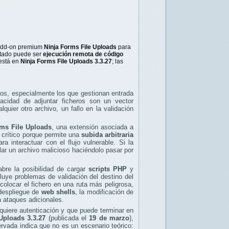
 add-on premium
Ninja Forms File Uploads
para
ultado puede ser
ejecución remota de código
 está en
Ninja Forms File Uploads 3.3.27
; las
os, especialmente los que gestionan entrada
pacidad de adjuntar ficheros son un vector
uier otro archivo, un fallo en la validación
rms File Uploads
, una extensión asociada a
 crítico porque permite una
subida arbitraria
ra interactuar con el flujo vulnerable. Si la
olar un archivo malicioso haciéndolo pasar por
abre la posibilidad de cargar
scripts PHP
y
luye problemas de validación del destino del
colocar el fichero en una ruta más peligrosa,
 despliegue de
web shells
, la modificación de
a ataques adicionales.
quiere autenticación y que puede terminar en
Uploads 3.3.27
(publicada el
19 de marzo
),
vada indica que no es un escenario teórico: