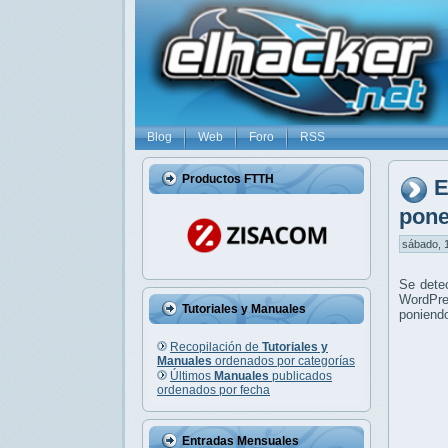
Blog
Web
Foro
RSS
Productos FTTH
E
pone
sábado, 1
Se dete
WordPre
Tutoriales y Manuales
poniendo
Recopilación de
Tutoriales y
Manuales
ordenados por categorías
Últimos
Manuales
publicados
ordenados por fecha
Entradas Mensuales