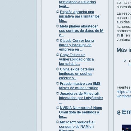
fastidiando a usuarios
se han 
legít...
busca de
España aprueba una
La respu
iniciativa para limitar los
busca 
blo...
subidas.
Meta planea abastecer
fichero
sus centros de datos de IA
patrone
c...
PHP
en 
ventana 
Claude Cursor borra
datos y backups de
Más i
empresa en ...
Copy Fail es un
vulnerabilidad critica
B
kernel de L...
h
China exige baterías
ignífugas en coches
eléctrico...
Fraude masivo con SMS
Fuentes
falsos de multas tráfico
https://
Jugadores de Minecraft
wordpre
infectados por LofyStealer
...
NVIDIA Nemotron 3 Nano
Entr
Omni dota de sentidos a
los...
Microsoft reducirá el
consumo de RAM en
Windows