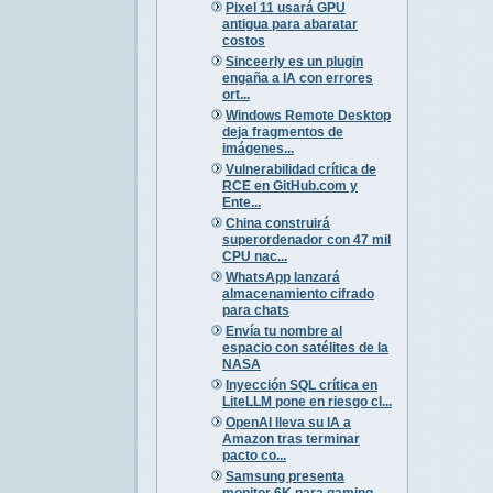
Pixel 11 usará GPU
antigua para abaratar
costos
Sinceerly es un plugin
engaña a IA con errores
ort...
Windows Remote Desktop
deja fragmentos de
imágenes...
Vulnerabilidad crítica de
RCE en GitHub.com y
Ente...
China construirá
superordenador con 47 mil
CPU nac...
WhatsApp lanzará
almacenamiento cifrado
para chats
Envía tu nombre al
espacio con satélites de la
NASA
Inyección SQL crítica en
LiteLLM pone en riesgo cl...
OpenAI lleva su IA a
Amazon tras terminar
pacto co...
Samsung presenta
monitor 6K para gaming