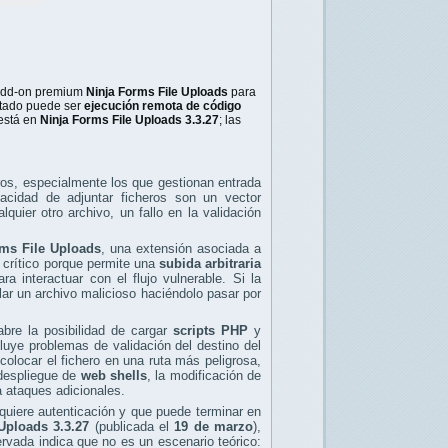
 add-on premium
Ninja Forms File Uploads
para
ultado puede ser
ejecución remota de código
 está en
Ninja Forms File Uploads 3.3.27
; las
os, especialmente los que gestionan entrada
pacidad de adjuntar ficheros son un vector
uier otro archivo, un fallo en la validación
rms File Uploads
, una extensión asociada a
 crítico porque permite una
subida arbitraria
ra interactuar con el flujo vulnerable. Si la
olar un archivo malicioso haciéndolo pasar por
abre la posibilidad de cargar
scripts PHP
y
luye problemas de validación del destino del
colocar el fichero en una ruta más peligrosa,
 despliegue de
web shells
, la modificación de
a ataques adicionales.
quiere autenticación y que puede terminar en
Uploads 3.3.27
(publicada el
19 de marzo
),
vada indica que no es un escenario teórico: