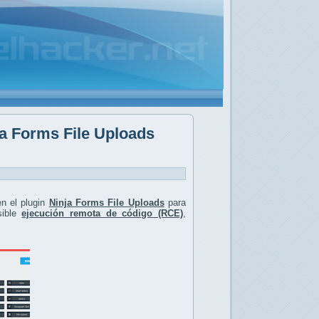
ja Forms File Uploads
n el plugin
Ninja Forms File Uploads
para
ible
ejecución remota de código (RCE)
,