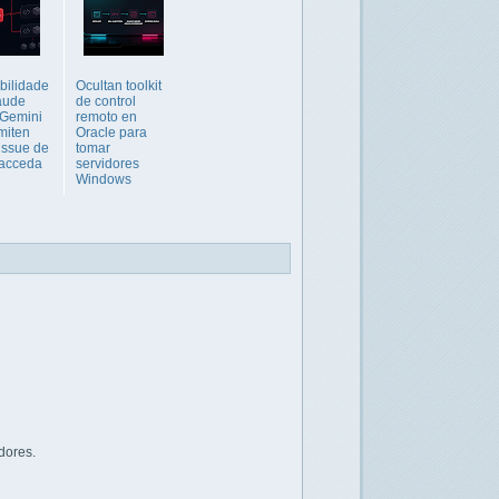
bilidade
Ocultan toolkit
aude
de control
 Gemini
remoto en
miten
Oracle para
issue de
tomar
 acceda
servidores
Windows
dores.