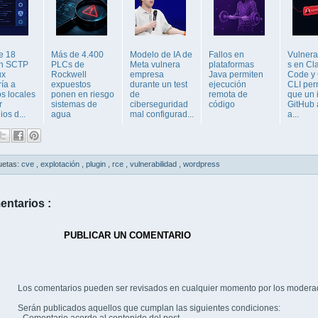
e 18
Más de 4.400
Modelo de IA de
Fallos en
Vulnera
en SCTP
PLCs de
Meta vulnera
plataformas
s en Cl
ux
Rockwell
empresa
Java permiten
Code y
ría a
expuestos
durante un test
ejecución
CLI per
s locales
ponen en riesgo
de
remota de
que un 
r
sistemas de
ciberseguridad
código
GitHub
ios d...
agua
mal configurad...
a...
uetas:
cve
,
explotación
,
plugin
,
rce
,
vulnerabilidad
,
wordpress
entarios :
PUBLICAR UN COMENTARIO
Los comentarios pueden ser revisados en cualquier momento por los modera
Serán publicados aquellos que cumplan las siguientes condiciones: