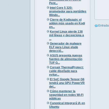
Pent...
Intel Core 5 320:
prometedor para portátiles
Windo...
Cierre de Kodispain: el
addon más usado en Kodi
Entrada
en...
Kernel Linux pierde 138
mil líneas y decepciona a
...
Generador de malware
ELF para Linux elude
detecció...
ASUS presenta nuevas
fuentes de alimentación
TUF G...
Corsair ThermalProtect:
cable diseñado para
evitar...
El SoC Google Tensor G6
tendrá una GPU PowerVR
del...
Cómo mantener la
seguridad en redes Wi-Fi
públicas
Canonical integrará IA en
Ubuntu