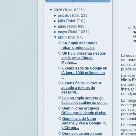
▼
2026
(Total: 6225 )
►
agosto
(Total: 233 )
►
julio
(Total: 710 )
►
junio
(Total: 898 )
S
►
mayo
(Total: 1081 )
W
(
▼
abril
(Total: 978 )
v
SAP npm infectados
roban credenciales
GPT-5.5 presenta riesgos
El ecos
similares a Claude
de usua
Mythos...
especial
Exempleado de Google en
puede co
IA logra 1000 millones en
En este 
...
Ninja F
Extensión de Cursor AI
de arch
accede a tokens de
instalac
desarrol...
un adjun
La app espía secreta de
El riesg
Italia al descubierto: cóm...
consegu
Gemini crea archivos
archivo 
Office gratis desde el chat
potenci
contenid
Gemini añade Nano
Banana y Veo a Google TV
La seve
y Chrom...
ejecuci
Denuvo cae pero sigue
mientras