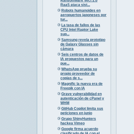
Ransomware Vect 2.0
RaaS ataca sist...
Robots humanoides en
aeropuertos japoneses por
tur...
La tasa de fallos de las
CPU Intel Raptor Lake
sup...
Samsung revela prototipo
de Galaxy Glasses sin
cámara
Seis centros de datos de
IA propuestos para un
pue...
WhatsApp prueba su
propio proveedor de
copias de s...
Magnific la nueva era de
Freepik con IA
Grave vulnerabilidad en
autenticación de cPanel y
WHM
GitHub Copilot limita sus
peticiones en junio
Grupo ShinyHunters
hackea Vimeo
Google firma acuerdo
clasificado de IA con el