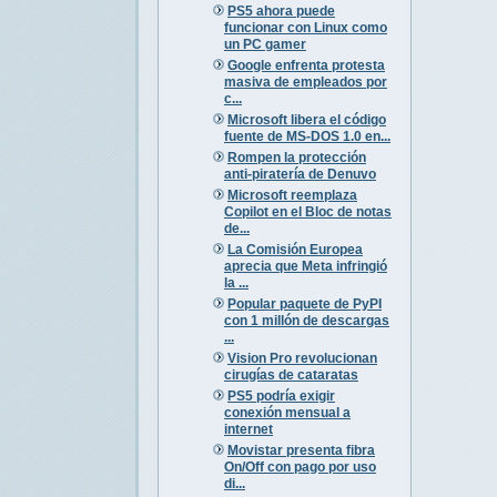
PS5 ahora puede
funcionar con Linux como
un PC gamer
Google enfrenta protesta
masiva de empleados por
c...
Microsoft libera el código
fuente de MS-DOS 1.0 en...
Rompen la protección
anti-piratería de Denuvo
Microsoft reemplaza
Copilot en el Bloc de notas
de...
La Comisión Europea
aprecia que Meta infringió
la ...
Popular paquete de PyPI
con 1 millón de descargas
...
Vision Pro revolucionan
cirugías de cataratas
PS5 podría exigir
conexión mensual a
internet
Movistar presenta fibra
On/Off con pago por uso
di...