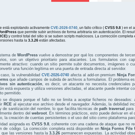
e está explotando activamente
CVE-2026-0740
, un fallo crítico (
CVSS 9.8
) en el
ordPress
que permite subir archivos de forma arbitraria sin autenticación. El res
RCE)
y control total del sitio si se suben scripts maliciosos. La corrección completa
ersiones hasta la
3.3.26
están afectadas.
istema de
WordPress
vuelve a demostrar por qué los componentes de tercer
rios, son un objetivo prioritario para atacantes. Los formularios con ca
mente atractivo: cuando un sitio permite subir documentos, imágenes o cualq
nvertir una función legítima en una puerta de entrada directa al servidor.
caso, la vulnerabilidad
CVE-2026-0740
afecta al add-on premium
Ninja Fo
orms
que añade campos de subida de archivos a formularios. El problema es
ivos sin autenticación
, es decir, un atacante no necesita credenciales pa
ión está expuesta y utiliza versiones afectadas, el atacante puede intentar c
to permitido.
o se dispara porque el fallo no se limita a aceptar ficheros no deseados: 
ir
RCE
al ejecutar ese archivo desde el navegador. Además, la debilidad inc
y de sanitización del nombre, lo que facilita técnicas de
path traversal
para 
almente dentro del
webroot
. En términos prácticos, esto puede derivar en el
o, la creación de cuentas persistentes o el uso del sitio como plataforma par
ridad asignada es
CVSS 9.8
, coherente con una cadena de ataque que no re
ón de código. La corrección completa está disponible en
Ninja Forms File 
 que las versiones hasta la
3.3.26
permanecen expuestas. La actividad obser