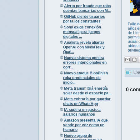
Alerta por fraude que roba
cuentas bancarias con M...
GitHub pierde usuarios
por fallos constantes
Fallo d
Sony exige conexión
años 
mensual para juegos
de Lin
digitales ...
permiti
usuario
Analista revela alianza
obtene
OpenAI con MediaTek y
privileg
Qual...
Nuevo sistema genera
errores intencionales en
corr...
Etiq
Nuevo ataque BlobPhish
roba credenciales de
inicio...
Meta transmitirá energía
0 com
solar desde el espacio pa...
Meta cobraría por guardar
chats en WhatsApp
IA supera en gasto a
salarios humanos
Amazon presenta IA que
vende por voz como un
humano
Nuevo grupo de