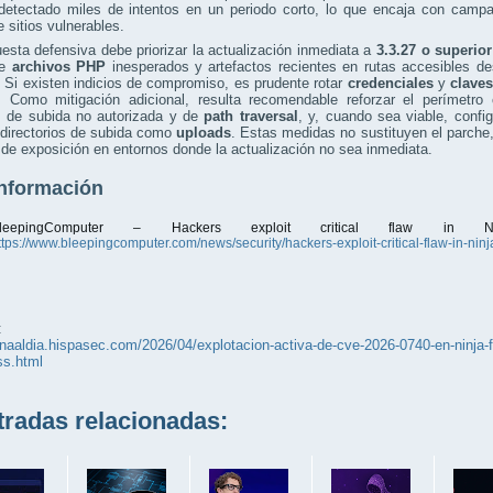
detectado miles de intentos en un periodo corto, lo que encaja con campa
 sitios vulnerables.
esta defensiva debe priorizar la actualización inmediata a
3.3.27 o superior
de
archivos PHP
inesperados y artefactos recientes en rutas accesibles de
 Si existen indicios de compromiso, es prudente rotar
credenciales
y
clave
s. Como mitigación adicional, resulta recomendable reforzar el perímetr
s de subida no autorizada y de
path traversal
, y, cuando sea viable, config
directorios de subida como
uploads
. Estas medidas no sustituyen el parche,
de exposición en entornos donde la actualización no sea inmediata.
nformación
leepingComputer – Hackers exploit critical flaw in 
ttps://www.bleepingcomputer.com/news/security/hackers-exploit-critical-flaw-in-nin
:
unaaldia.hispasec.com/2026/04/explotacion-activa-de-cve-2026-0740-en-ninja-f
ss.html
adas relacionadas: