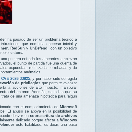
nder
ha pasado de ser un problema teórico a
 intrusiones que combinan acceso inicial y
mmer
,
RedSun
y
UnDefend
, con un objetivo
propio sistema.
r una primera entrada los atacantes empiezan
rvados, el punto de partida fue una cuenta de
ales expuestas, reutilizadas o robadas y de
omportamientos anómalos.
,
CVE-2026-33825
, y por haber sido corregida
evación de privilegios
que permite avanzar
uerta a acciones de alto impacto: manipular
 dentro del entorno. Además, se indica que su
e trata de una amenaza hipotética para ‘algún
ionada con el comportamiento de
Microsoft
be. El abuso se apoya en la posibilidad de
, puede derivar en
sobrescritura de archivos
ialmente delicado porque afecta a
Windows
efender
esté habilitado, es decir, una base