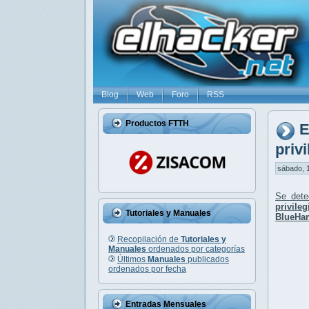
Blog
Web
Foro
RSS
Productos FTTH
E
priv
sábado, 1
Se det
privil
Tutoriales y Manuales
BlueHa
Recopilación de
Tutoriales y
Manuales
ordenados por categorías
Últimos
Manuales
publicados
ordenados por fecha
Entradas Mensuales