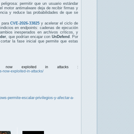
peligrosa: permitir que un usuario estándar
 el motor antimalware deja de recibir firmas y
encia y reduce las probabilidades de que se
para
CVE-2026-33825
y acelerar el ciclo de
e indicios en endpoints: cadenas de ejecución
mbios inesperados en archivos críticos, y
der
, que podrían encajar con
UnDefend
. Por
ortar la fase inicial que permite que estas
ys now exploited in attacks :
-now-exploited-in-attacks/
ws-permite-escalar-privilegios-y-afectar-a-