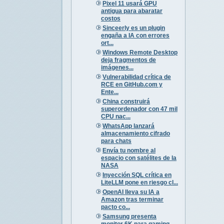
Pixel 11 usará GPU
antigua para abaratar
costos
Sinceerly es un plugin
engaña a IA con errores
ort...
Windows Remote Desktop
deja fragmentos de
imágenes...
Vulnerabilidad crítica de
RCE en GitHub.com y
Ente...
China construirá
superordenador con 47 mil
CPU nac...
WhatsApp lanzará
almacenamiento cifrado
para chats
Envía tu nombre al
espacio con satélites de la
NASA
Inyección SQL crítica en
LiteLLM pone en riesgo cl...
OpenAI lleva su IA a
Amazon tras terminar
pacto co...
Samsung presenta
monitor 6K para gaming