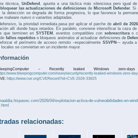
era técnica,
UnDefend
, apunta a una táctica más silenciosa pero igual de 
a
bloquear las actualizaciones de definiciones
de
Microsoft Defender
. Si
, la detección se degrada de forma progresiva, lo que favorece la perman
que malware nuevo o variantes adaptadas.
defensivo, la prioridad inmediata pasa por aplicar el parche de
abril de 2026
ación allí donde haya retardos. En paralelo, conviene intensificar la caza d
es que terminen en
SYSTEM
, eventos compatibles con
sobrescritura
o ca
 de
fallos repetidos
o bloqueos anómalos al actualizar definiciones de
Defen
 reforzar el perímetro de acceso remoto –especialmente
SSVPN
— ayuda a c
 locales se conviertan en un incidente mayor.
nformación
BleepingComputer – Recently leaked Windows zero-da
ttps://www.bleepingcomputer.com/news/security/recently-leaked-windows-zero-days
VE:
https://www.cve.org/CVERecord?id=CVE-2026-33825
:
unaaldia.hispasec.com/2026/04/explotacion-activa-de-vulnerabilidades-en-windo
.html
adas relacionadas: