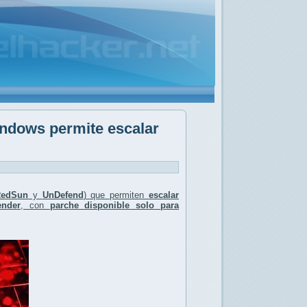
indows permite escalar
RedSun
y
UnDefend
) que permiten
escalar
ender
, con
parche disponible solo para