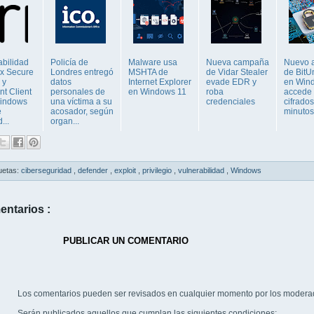
abilidad
Policía de
Malware usa
Nueva campaña
Nuevo 
ix Secure
Londres entregó
MSHTA de
de Vidar Stealer
de BitU
 y
datos
Internet Explorer
evade EDR y
en Win
nt Client
personales de
en Windows 11
roba
accede 
indows
una víctima a su
credenciales
cifrado
e
acosador, según
minutos
...
organ...
uetas:
ciberseguridad
,
defender
,
exploit
,
privilegio
,
vulnerabilidad
,
Windows
entarios :
PUBLICAR UN COMENTARIO
Los comentarios pueden ser revisados en cualquier momento por los modera
Serán publicados aquellos que cumplan las siguientes condiciones: