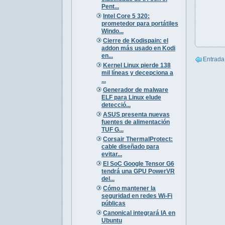
Pent...
Intel Core 5 320:
prometedor para portátiles
Windo...
Cierre de Kodispain: el
addon más usado en Kodi
en...
Entrada
Kernel Linux pierde 138
mil líneas y decepciona a
...
Generador de malware
ELF para Linux elude
detecció...
ASUS presenta nuevas
fuentes de alimentación
TUF G...
Corsair ThermalProtect:
cable diseñado para
evitar...
El SoC Google Tensor G6
tendrá una GPU PowerVR
del...
Cómo mantener la
seguridad en redes Wi-Fi
públicas
Canonical integrará IA en
Ubuntu