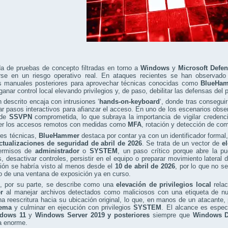
da de pruebas de concepto filtradas en torno a
Windows
y
Microsoft Defe
irse en un riesgo operativo real. En ataques recientes se han observado
s manuales posteriores para aprovechar técnicas conocidas como
BlueHa
anar control local elevando privilegios y, de paso, debilitar las defensas del 
n descrito encaja con intrusiones ‘
hands-on-keyboard
‘, donde tras consegui
ar pasos interactivos para afianzar el acceso. En uno de los escenarios obse
 de
SSVPN
comprometida, lo que subraya la importancia de vigilar credenci
er los accesos remotos con medidas como
MFA
, rotación y detección de c
res técnicas,
BlueHammer
destaca por contar ya con un identificador formal
ctualizaciones de seguridad de abril de 2026
. Se trata de un vector de
el
ermisos de
administrador
o
SYSTEM
, un paso crítico porque abre la p
s, desactivar controles, persistir en el equipo o preparar movimiento lateral
ión se habría visto al menos desde el
10 de abril de 2026
, por lo que no s
no de una ventana de exposición ya en curso.
, por su parte, se describe como una
elevación de privilegios local
relac
r
al manejar archivos detectados como maliciosos con una etiqueta de nu
na reescritura hacia su ubicación original, lo que, en manos de un atacante
tema
y culminar en ejecución con privilegios
SYSTEM
. El alcance es espec
dows 11
y
Windows Server 2019 y posteriores
siempre que
Windows D
a enorme.