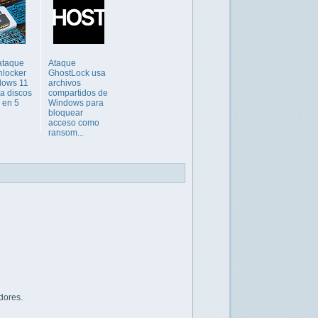
ataque
Ataque
nlocker
GhostLock usa
dows 11
archivos
a discos
compartidos de
s en 5
Windows para
bloquear
acceso como
ransom...
dores.