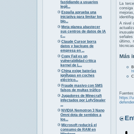
fastidiando a usuarios
La terc
legít...
consig
España aprueba una
mejoras
iniciativa para limitar los
identifi
blo...
A nivel 
Meta planea abastecer
actualiz
sus centros de datos de IA
inusual
c...
señales
último,
Claude Cursor borra
técnicas
datos y backups de
empresa en ...
Más i
Copy Fail es un
vulnerabilidad critica
kernel de L...
China exige baterías
h
ignífugas en coches
C
eléctrico...
Fraude masivo con SMS
falsos de multas tráfico
Fuentes
Jugadores de Minecraft
https://
infectados por LofyStealer
defender
...
NVIDIA Nemotron 3 Nano
Omni dota de sentidos a
Entr
los...
Microsoft reducirá el
consumo de RAM en
Windows