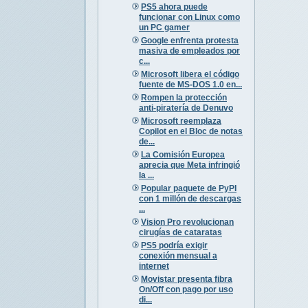
PS5 ahora puede
funcionar con Linux como
un PC gamer
Google enfrenta protesta
masiva de empleados por
c...
Microsoft libera el código
fuente de MS-DOS 1.0 en...
Rompen la protección
anti-piratería de Denuvo
Microsoft reemplaza
Copilot en el Bloc de notas
de...
La Comisión Europea
aprecia que Meta infringió
la ...
Popular paquete de PyPI
con 1 millón de descargas
...
Vision Pro revolucionan
cirugías de cataratas
PS5 podría exigir
conexión mensual a
internet
Movistar presenta fibra
On/Off con pago por uso
di...