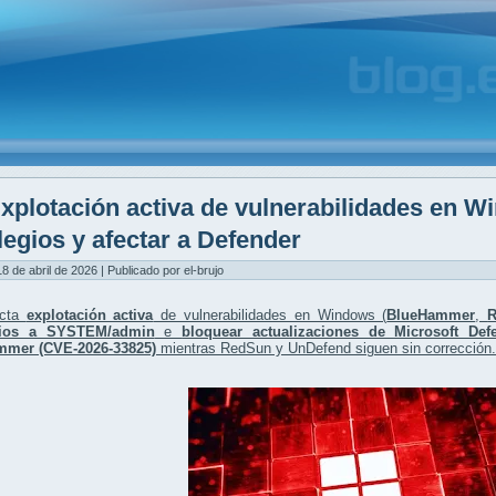
xplotación activa de vulnerabilidades en W
ilegios y afectar a Defender
8 de abril de 2026 | Publicado por el-brujo
ecta
explotación activa
de vulnerabilidades en Windows (
BlueHammer
,
egios a SYSTEM/admin
e
bloquear actualizaciones de Microsoft Def
mmer (CVE-2026-33825)
mientras RedSun y UnDefend siguen sin corrección.