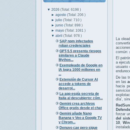
▼
2026
(Total: 6198 )
►
agosto
(Total: 206 )
►
julio
(Total: 710 )
►
junio
(Total: 898 )
►
mayo
(Total: 1081 )
▼
abril
(Total: 978 )
La olea
SAP npm infectados
convert
roban credenciales
accione
GPT-5.5 presenta riesgos
común: g
similares a Claude
El patró
Mythos...
a ejecut
Exempleado de Google en
usuario
IA logra 1000 millones en
endurec
...
De las t
Extensión de Cursor AI
en las
a
accede a tokens de
hacia p
desarrol...
servicio
La app espía secreta de
explotac
Italia al descubierto: cóm...
día’, si
Gemini crea archivos
RedSun
Office gratis desde el chat
Defende
Gemini añade Nano
forzar u
Banana y Veo a Google TV
del sis
y Chrom...
10
,
Win
instalad
Denuvo cae pero sigue