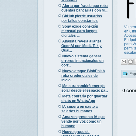
Alerta por fraude que roba
cuentas bancarias con M...
GitHub pierde usuarios
por fallos constantes
Sony exige conexión
Vulner
mensual para juegos
en Citr
digitales ...
Access
Endpoi
Analista revela alianza
para W
OpenAI con MediaTek y
permit
Qual...
escalad
Nuevo sistema genera
errores intencionales en
corr...
Nuevo ataque BlobPhish
Etiq
roba credenciales de
inicio...
Meta transmitirá energía
0 com
solar desde el espacio pa...
Meta cobraría por guardar
chats en WhatsApp
IA supera en gasto a
salarios humanos
Amazon presenta IA que
vende por voz como un
humano
Nuevo grupo de