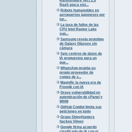
Ransomware Vect 2.0
RaaS ataca sist...
Robots humanoides en
aeropuertos japoneses por
tur...
La tasa de fallos de las
CPU Intel Raptor Lake
sup...
Samsung revela prototipo
de Galaxy Glasses sin
cámara
Seis centros de datos de
IA propuestos para un
pue...
WhatsApp prueba su
propio proveedor de
copias de s...
Magnific la nueva era de
Freepik con IA
Grave vulnerabilidad en
autenticación de cPanel y
WHM
GitHub Copilot limita sus
peticiones en junio
Grupo ShinyHunters
hackea Vimeo
Google firma acuerdo
clasificado de IA con el