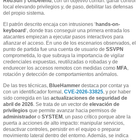
RedSun
y
UnDefend
, con un objetivo común: ganar control
local elevando privilegios y, de paso, debilitar las defensas
del propio sistema.
El patrón descrito encaja con intrusiones ‘
hands-on-
keyboard
‘, donde tras conseguir una primera entrada los
atacantes empiezan a ejecutar pasos interactivos para
afianzar el acceso. En uno de los escenarios observados, el
punto de partida fue una cuenta de usuario de
SSVPN
comprometida, lo que subraya la importancia de vigilar
credenciales expuestas, reutilizadas o robadas y de
endurecer los accesos remotos con medidas como
MFA
,
rotación y detección de comportamientos anómalos.
De las tres técnicas,
BlueHammer
destaca por contar ya
con un identificador formal,
CVE-2026-33825
, y por haber
sido corregida en las
actualizaciones de seguridad de
abril de 2026
. Se trata de un vector de
elevación de
privilegios
que permite avanzar hacia permisos de
administrador
o
SYSTEM
, un paso crítico porque abre la
puerta a acciones de alto impacto: manipular servicios,
desactivar controles, persistir en el equipo o preparar
movimiento lateral dentro del entorno. Además, se indica