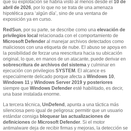
que su explotación se habría visto al menos desde el
10 de
abril de 2026
, por lo que no se trata de una amenaza
hipotética para ‘algún día’, sino de una ventana de
exposición ya en curso.
RedSun
, por su parte, se describe como una
elevación de
privilegios local
relacionada con el comportamiento de
Microsoft Defender
al manejar archivos detectados como
maliciosos con una etiqueta de nube. El abuso se apoya en
la posibilidad de forzar una reescritura hacia su ubicación
original, lo que, en manos de un atacante, puede derivar en
sobrescritura de archivos del sistema
y culminar en
ejecución con privilegios
SYSTEM
. El alcance es
especialmente delicado porque afecta a
Windows 10
,
Windows 11
y
Windows Server 2019 y posteriores
siempre que
Windows Defender
esté habilitado, es decir,
una base instalada enorme.
La tercera técnica,
UnDefend
, apunta a una táctica más
silenciosa pero igual de peligrosa: permitir que un usuario
estándar consiga
bloquear las actualizaciones de
definiciones
de
Microsoft Defender
. Si el motor
antimalware deja de recibir firmas y mejoras, la detección se