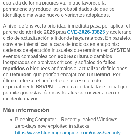
degrada de forma progresiva, lo que favorece la
permanencia y reduce las probabilidades de que se
identifique malware nuevo o variantes adaptadas.
A nivel defensivo, la prioridad inmediata pasa por aplicar el
parche de
abril de 2026
para
CVE-2026-33825
y acelerar el
ciclo de actualización allí donde haya retardos. En paralelo,
conviene intensificar la caza de indicios en endpoints:
cadenas de ejecución inusuales que terminen en
SYSTEM
,
eventos compatibles con
sobrescritura
o cambios
inesperados en archivos críticos, y señales de
fallos
repetidos
o bloqueos anómalos al actualizar definiciones
de
Defender
, que podrían encajar con
UnDefend
. Por
último, reforzar el perímetro de acceso remoto –
especialmente
SSVPN
— ayuda a cortar la fase inicial que
permite que estas técnicas locales se conviertan en un
incidente mayor.
Más información
BleepingComputer – Recently leaked Windows
zero-days now exploited in attacks :
https://www.bleepingcomputer.com/news/security