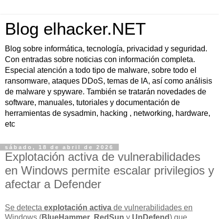
Blog elhacker.NET
Blog sobre informática, tecnología, privacidad y seguridad.
Con entradas sobre noticias con información completa.
Especial atención a todo tipo de malware, sobre todo el
ransomware, ataques DDoS, temas de IA, así como análisis
de malware y spyware. También se tratarán novedades de
software, manuales, tutoriales y documentación de
herramientas de sysadmin, hacking , networking, hardware,
etc
sábado, 18 de abril de 2026
Explotación activa de vulnerabilidades
en Windows permite escalar privilegios y
afectar a Defender
Se detecta
explotación activa
de vulnerabilidades en
Windows (
BlueHammer
,
RedSun
y
UnDefend
) que