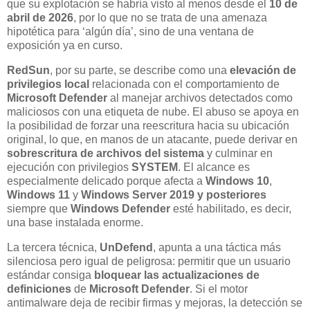
que su explotación se habría visto al menos desde el
10 de
abril de 2026
, por lo que no se trata de una amenaza
hipotética para ‘algún día’, sino de una ventana de
exposición ya en curso.
RedSun
, por su parte, se describe como una
elevación de
privilegios local
relacionada con el comportamiento de
Microsoft Defender
al manejar archivos detectados como
maliciosos con una etiqueta de nube. El abuso se apoya en
la posibilidad de forzar una reescritura hacia su ubicación
original, lo que, en manos de un atacante, puede derivar en
sobrescritura de archivos del sistema
y culminar en
ejecución con privilegios
SYSTEM
. El alcance es
especialmente delicado porque afecta a
Windows 10
,
Windows 11
y
Windows Server 2019 y posteriores
siempre que
Windows Defender
esté habilitado, es decir,
una base instalada enorme.
La tercera técnica,
UnDefend
, apunta a una táctica más
silenciosa pero igual de peligrosa: permitir que un usuario
estándar consiga
bloquear las actualizaciones de
definiciones
de
Microsoft Defender
. Si el motor
antimalware deja de recibir firmas y mejoras, la detección se