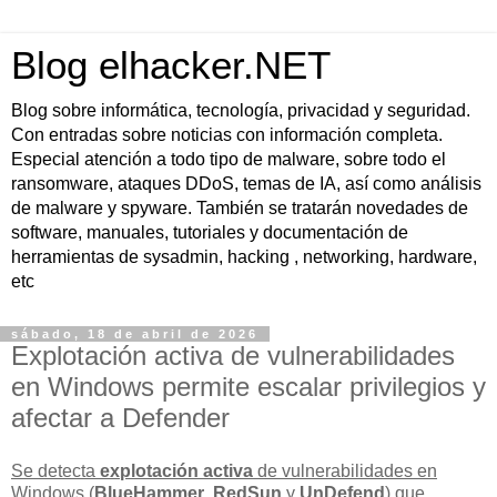
Blog elhacker.NET
Blog sobre informática, tecnología, privacidad y seguridad.
Con entradas sobre noticias con información completa.
Especial atención a todo tipo de malware, sobre todo el
ransomware, ataques DDoS, temas de IA, así como análisis
de malware y spyware. También se tratarán novedades de
software, manuales, tutoriales y documentación de
herramientas de sysadmin, hacking , networking, hardware,
etc
sábado, 18 de abril de 2026
Explotación activa de vulnerabilidades
en Windows permite escalar privilegios y
afectar a Defender
Se detecta
explotación activa
de vulnerabilidades en
Windows (
BlueHammer
,
RedSun
y
UnDefend
) que