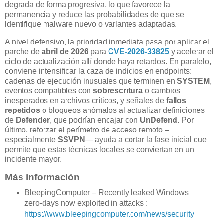
degrada de forma progresiva, lo que favorece la
permanencia y reduce las probabilidades de que se
identifique malware nuevo o variantes adaptadas.
A nivel defensivo, la prioridad inmediata pasa por aplicar el
parche de
abril de 2026
para
CVE-2026-33825
y acelerar el
ciclo de actualización allí donde haya retardos. En paralelo,
conviene intensificar la caza de indicios en endpoints:
cadenas de ejecución inusuales que terminen en
SYSTEM
,
eventos compatibles con
sobrescritura
o cambios
inesperados en archivos críticos, y señales de
fallos
repetidos
o bloqueos anómalos al actualizar definiciones
de
Defender
, que podrían encajar con
UnDefend
. Por
último, reforzar el perímetro de acceso remoto –
especialmente
SSVPN
— ayuda a cortar la fase inicial que
permite que estas técnicas locales se conviertan en un
incidente mayor.
Más información
BleepingComputer – Recently leaked Windows
zero-days now exploited in attacks :
https://www.bleepingcomputer.com/news/security