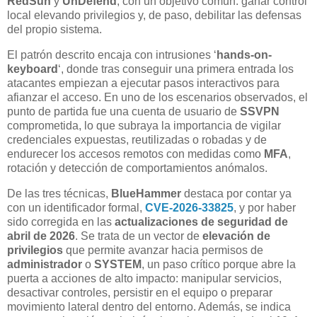
RedSun
y
UnDefend
, con un objetivo común: ganar control
local elevando privilegios y, de paso, debilitar las defensas
del propio sistema.
El patrón descrito encaja con intrusiones ‘
hands-on-
keyboard
‘, donde tras conseguir una primera entrada los
atacantes empiezan a ejecutar pasos interactivos para
afianzar el acceso. En uno de los escenarios observados, el
punto de partida fue una cuenta de usuario de
SSVPN
comprometida, lo que subraya la importancia de vigilar
credenciales expuestas, reutilizadas o robadas y de
endurecer los accesos remotos con medidas como
MFA
,
rotación y detección de comportamientos anómalos.
De las tres técnicas,
BlueHammer
destaca por contar ya
con un identificador formal,
CVE-2026-33825
, y por haber
sido corregida en las
actualizaciones de seguridad de
abril de 2026
. Se trata de un vector de
elevación de
privilegios
que permite avanzar hacia permisos de
administrador
o
SYSTEM
, un paso crítico porque abre la
puerta a acciones de alto impacto: manipular servicios,
desactivar controles, persistir en el equipo o preparar
movimiento lateral dentro del entorno. Además, se indica