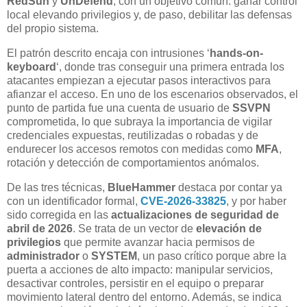
RedSun
y
UnDefend
, con un objetivo común: ganar control
local elevando privilegios y, de paso, debilitar las defensas
del propio sistema.
El patrón descrito encaja con intrusiones ‘
hands-on-
keyboard
‘, donde tras conseguir una primera entrada los
atacantes empiezan a ejecutar pasos interactivos para
afianzar el acceso. En uno de los escenarios observados, el
punto de partida fue una cuenta de usuario de
SSVPN
comprometida, lo que subraya la importancia de vigilar
credenciales expuestas, reutilizadas o robadas y de
endurecer los accesos remotos con medidas como
MFA
,
rotación y detección de comportamientos anómalos.
De las tres técnicas,
BlueHammer
destaca por contar ya
con un identificador formal,
CVE-2026-33825
, y por haber
sido corregida en las
actualizaciones de seguridad de
abril de 2026
. Se trata de un vector de
elevación de
privilegios
que permite avanzar hacia permisos de
administrador
o
SYSTEM
, un paso crítico porque abre la
puerta a acciones de alto impacto: manipular servicios,
desactivar controles, persistir en el equipo o preparar
movimiento lateral dentro del entorno. Además, se indica