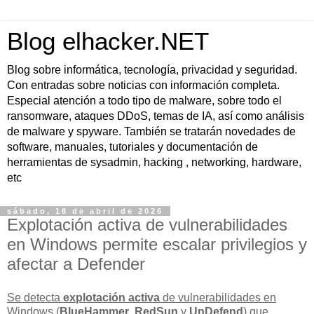
Blog elhacker.NET
Blog sobre informática, tecnología, privacidad y seguridad.
Con entradas sobre noticias con información completa.
Especial atención a todo tipo de malware, sobre todo el
ransomware, ataques DDoS, temas de IA, así como análisis
de malware y spyware. También se tratarán novedades de
software, manuales, tutoriales y documentación de
herramientas de sysadmin, hacking , networking, hardware,
etc
sábado, 18 de abril de 2026
Explotación activa de vulnerabilidades
en Windows permite escalar privilegios y
afectar a Defender
Se detecta
explotación activa
de vulnerabilidades en
Windows (
BlueHammer
,
RedSun
y
UnDefend
) que