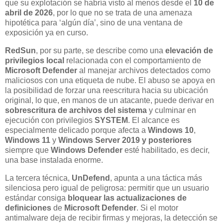
que su explotación se habría visto al menos desde el
10 de
abril de 2026
, por lo que no se trata de una amenaza
hipotética para ‘algún día’, sino de una ventana de
exposición ya en curso.
RedSun
, por su parte, se describe como una
elevación de
privilegios local
relacionada con el comportamiento de
Microsoft Defender
al manejar archivos detectados como
maliciosos con una etiqueta de nube. El abuso se apoya en
la posibilidad de forzar una reescritura hacia su ubicación
original, lo que, en manos de un atacante, puede derivar en
sobrescritura de archivos del sistema
y culminar en
ejecución con privilegios
SYSTEM
. El alcance es
especialmente delicado porque afecta a
Windows 10
,
Windows 11
y
Windows Server 2019 y posteriores
siempre que
Windows Defender
esté habilitado, es decir,
una base instalada enorme.
La tercera técnica,
UnDefend
, apunta a una táctica más
silenciosa pero igual de peligrosa: permitir que un usuario
estándar consiga
bloquear las actualizaciones de
definiciones
de
Microsoft Defender
. Si el motor
antimalware deja de recibir firmas y mejoras, la detección se