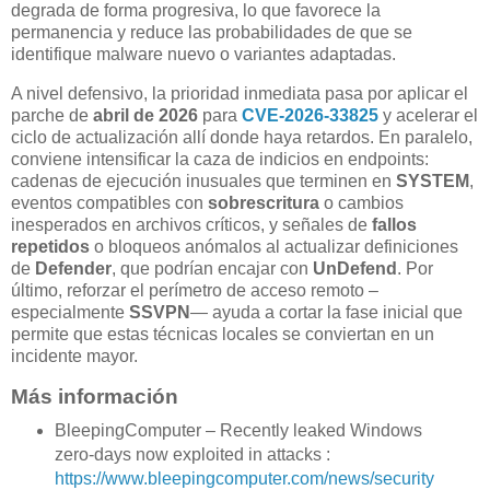
degrada de forma progresiva, lo que favorece la
permanencia y reduce las probabilidades de que se
identifique malware nuevo o variantes adaptadas.
A nivel defensivo, la prioridad inmediata pasa por aplicar el
parche de
abril de 2026
para
CVE-2026-33825
y acelerar el
ciclo de actualización allí donde haya retardos. En paralelo,
conviene intensificar la caza de indicios en endpoints:
cadenas de ejecución inusuales que terminen en
SYSTEM
,
eventos compatibles con
sobrescritura
o cambios
inesperados en archivos críticos, y señales de
fallos
repetidos
o bloqueos anómalos al actualizar definiciones
de
Defender
, que podrían encajar con
UnDefend
. Por
último, reforzar el perímetro de acceso remoto –
especialmente
SSVPN
— ayuda a cortar la fase inicial que
permite que estas técnicas locales se conviertan en un
incidente mayor.
Más información
BleepingComputer – Recently leaked Windows
zero-days now exploited in attacks :
https://www.bleepingcomputer.com/news/security