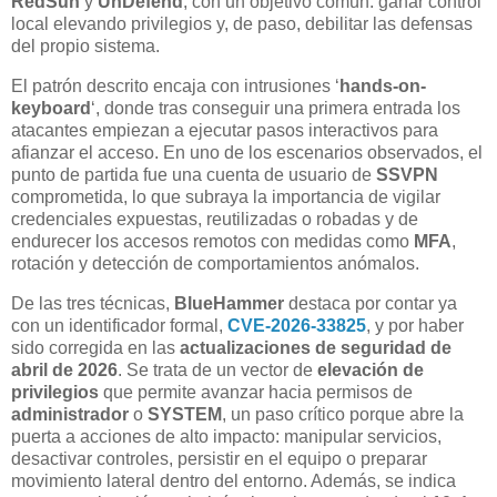
RedSun
y
UnDefend
, con un objetivo común: ganar control
local elevando privilegios y, de paso, debilitar las defensas
del propio sistema.
El patrón descrito encaja con intrusiones ‘
hands-on-
keyboard
‘, donde tras conseguir una primera entrada los
atacantes empiezan a ejecutar pasos interactivos para
afianzar el acceso. En uno de los escenarios observados, el
punto de partida fue una cuenta de usuario de
SSVPN
comprometida, lo que subraya la importancia de vigilar
credenciales expuestas, reutilizadas o robadas y de
endurecer los accesos remotos con medidas como
MFA
,
rotación y detección de comportamientos anómalos.
De las tres técnicas,
BlueHammer
destaca por contar ya
con un identificador formal,
CVE-2026-33825
, y por haber
sido corregida en las
actualizaciones de seguridad de
abril de 2026
. Se trata de un vector de
elevación de
privilegios
que permite avanzar hacia permisos de
administrador
o
SYSTEM
, un paso crítico porque abre la
puerta a acciones de alto impacto: manipular servicios,
desactivar controles, persistir en el equipo o preparar
movimiento lateral dentro del entorno. Además, se indica