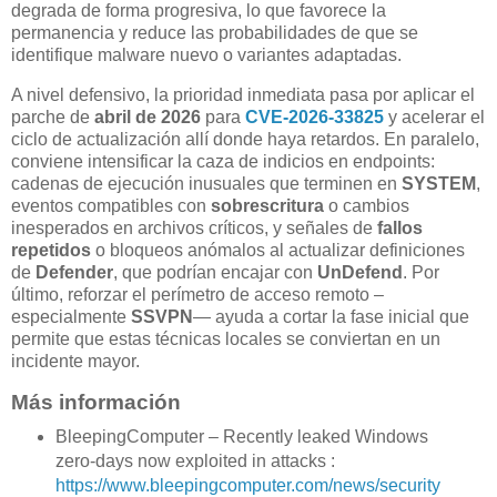
degrada de forma progresiva, lo que favorece la
permanencia y reduce las probabilidades de que se
identifique malware nuevo o variantes adaptadas.
A nivel defensivo, la prioridad inmediata pasa por aplicar el
parche de
abril de 2026
para
CVE-2026-33825
y acelerar el
ciclo de actualización allí donde haya retardos. En paralelo,
conviene intensificar la caza de indicios en endpoints:
cadenas de ejecución inusuales que terminen en
SYSTEM
,
eventos compatibles con
sobrescritura
o cambios
inesperados en archivos críticos, y señales de
fallos
repetidos
o bloqueos anómalos al actualizar definiciones
de
Defender
, que podrían encajar con
UnDefend
. Por
último, reforzar el perímetro de acceso remoto –
especialmente
SSVPN
— ayuda a cortar la fase inicial que
permite que estas técnicas locales se conviertan en un
incidente mayor.
Más información
BleepingComputer – Recently leaked Windows
zero-days now exploited in attacks :
https://www.bleepingcomputer.com/news/security