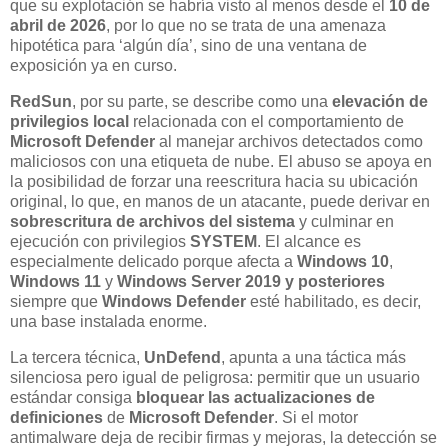
que su explotación se habría visto al menos desde el
10 de
abril de 2026
, por lo que no se trata de una amenaza
hipotética para ‘algún día’, sino de una ventana de
exposición ya en curso.
RedSun
, por su parte, se describe como una
elevación de
privilegios local
relacionada con el comportamiento de
Microsoft Defender
al manejar archivos detectados como
maliciosos con una etiqueta de nube. El abuso se apoya en
la posibilidad de forzar una reescritura hacia su ubicación
original, lo que, en manos de un atacante, puede derivar en
sobrescritura de archivos del sistema
y culminar en
ejecución con privilegios
SYSTEM
. El alcance es
especialmente delicado porque afecta a
Windows 10
,
Windows 11
y
Windows Server 2019 y posteriores
siempre que
Windows Defender
esté habilitado, es decir,
una base instalada enorme.
La tercera técnica,
UnDefend
, apunta a una táctica más
silenciosa pero igual de peligrosa: permitir que un usuario
estándar consiga
bloquear las actualizaciones de
definiciones
de
Microsoft Defender
. Si el motor
antimalware deja de recibir firmas y mejoras, la detección se