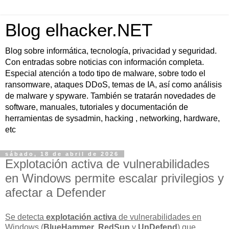
Blog elhacker.NET
Blog sobre informática, tecnología, privacidad y seguridad.
Con entradas sobre noticias con información completa.
Especial atención a todo tipo de malware, sobre todo el
ransomware, ataques DDoS, temas de IA, así como análisis
de malware y spyware. También se tratarán novedades de
software, manuales, tutoriales y documentación de
herramientas de sysadmin, hacking , networking, hardware,
etc
sábado, 18 de abril de 2026
Explotación activa de vulnerabilidades
en Windows permite escalar privilegios y
afectar a Defender
Se detecta
explotación activa
de vulnerabilidades en
Windows (
BlueHammer
,
RedSun
y
UnDefend
) que