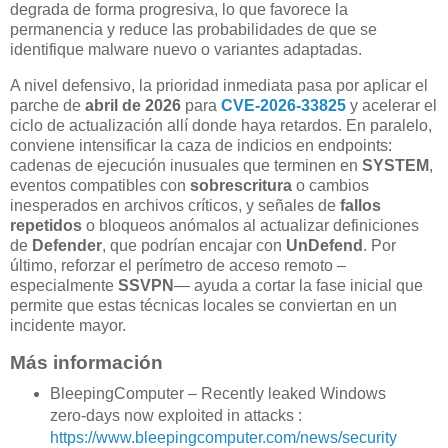
degrada de forma progresiva, lo que favorece la
permanencia y reduce las probabilidades de que se
identifique malware nuevo o variantes adaptadas.
A nivel defensivo, la prioridad inmediata pasa por aplicar el
parche de
abril de 2026
para
CVE-2026-33825
y acelerar el
ciclo de actualización allí donde haya retardos. En paralelo,
conviene intensificar la caza de indicios en endpoints:
cadenas de ejecución inusuales que terminen en
SYSTEM
,
eventos compatibles con
sobrescritura
o cambios
inesperados en archivos críticos, y señales de
fallos
repetidos
o bloqueos anómalos al actualizar definiciones
de
Defender
, que podrían encajar con
UnDefend
. Por
último, reforzar el perímetro de acceso remoto –
especialmente
SSVPN
— ayuda a cortar la fase inicial que
permite que estas técnicas locales se conviertan en un
incidente mayor.
Más información
BleepingComputer – Recently leaked Windows
zero-days now exploited in attacks :
https://www.bleepingcomputer.com/news/security