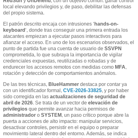
RedSun
y
UnDefend
, con un objetivo común: ganar control
local elevando privilegios y, de paso, debilitar las defensas
del propio sistema.
El patrón descrito encaja con intrusiones ‘
hands-on-
keyboard
‘, donde tras conseguir una primera entrada los
atacantes empiezan a ejecutar pasos interactivos para
afianzar el acceso. En uno de los escenarios observados, el
punto de partida fue una cuenta de usuario de
SSVPN
comprometida, lo que subraya la importancia de vigilar
credenciales expuestas, reutilizadas o robadas y de
endurecer los accesos remotos con medidas como
MFA
,
rotación y detección de comportamientos anómalos.
De las tres técnicas,
BlueHammer
destaca por contar ya
con un identificador formal,
CVE-2026-33825
, y por haber
sido corregida en las
actualizaciones de seguridad de
abril de 2026
. Se trata de un vector de
elevación de
privilegios
que permite avanzar hacia permisos de
administrador
o
SYSTEM
, un paso crítico porque abre la
puerta a acciones de alto impacto: manipular servicios,
desactivar controles, persistir en el equipo o preparar
movimiento lateral dentro del entorno. Además, se indica