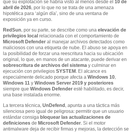
que su explotación se habría visto al menos desde el
10 de
abril de 2026
, por lo que no se trata de una amenaza
hipotética para ‘algún día’, sino de una ventana de
exposición ya en curso.
RedSun
, por su parte, se describe como una
elevación de
privilegios local
relacionada con el comportamiento de
Microsoft Defender
al manejar archivos detectados como
maliciosos con una etiqueta de nube. El abuso se apoya en
la posibilidad de forzar una reescritura hacia su ubicación
original, lo que, en manos de un atacante, puede derivar en
sobrescritura de archivos del sistema
y culminar en
ejecución con privilegios
SYSTEM
. El alcance es
especialmente delicado porque afecta a
Windows 10
,
Windows 11
y
Windows Server 2019 y posteriores
siempre que
Windows Defender
esté habilitado, es decir,
una base instalada enorme.
La tercera técnica,
UnDefend
, apunta a una táctica más
silenciosa pero igual de peligrosa: permitir que un usuario
estándar consiga
bloquear las actualizaciones de
definiciones
de
Microsoft Defender
. Si el motor
antimalware deja de recibir firmas y mejoras, la detección se