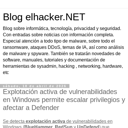
Blog elhacker.NET
Blog sobre informática, tecnología, privacidad y seguridad.
Con entradas sobre noticias con información completa.
Especial atención a todo tipo de malware, sobre todo el
ransomware, ataques DDoS, temas de IA, así como análisis
de malware y spyware. También se tratarán novedades de
software, manuales, tutoriales y documentación de
herramientas de sysadmin, hacking , networking, hardware,
etc
sábado, 18 de abril de 2026
Explotación activa de vulnerabilidades
en Windows permite escalar privilegios y
afectar a Defender
Se detecta
explotación activa
de vulnerabilidades en
Windows (
BlueHammer
,
RedSun
y
UnDefend
) que