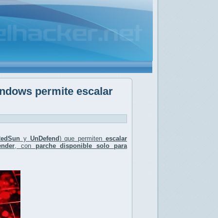
indows permite escalar
RedSun
y
UnDefend
) que permiten
escalar
ender
, con
parche disponible solo para