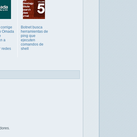
 corrige
Botnet busca
en Omada
herramientas de
e
ping que
an a
ejecuten
comandos de
r redes
shell
dores.