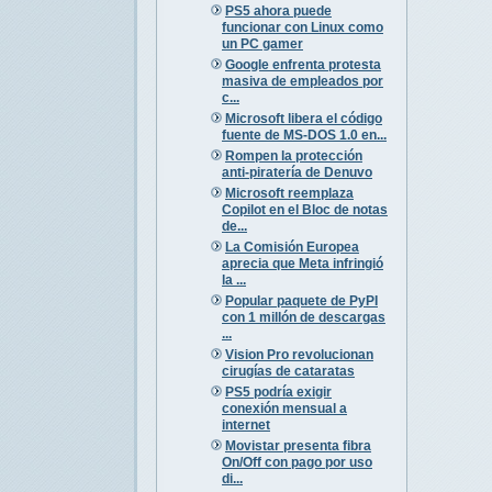
PS5 ahora puede
funcionar con Linux como
un PC gamer
Google enfrenta protesta
masiva de empleados por
c...
Microsoft libera el código
fuente de MS-DOS 1.0 en...
Rompen la protección
anti-piratería de Denuvo
Microsoft reemplaza
Copilot en el Bloc de notas
de...
La Comisión Europea
aprecia que Meta infringió
la ...
Popular paquete de PyPI
con 1 millón de descargas
...
Vision Pro revolucionan
cirugías de cataratas
PS5 podría exigir
conexión mensual a
internet
Movistar presenta fibra
On/Off con pago por uso
di...