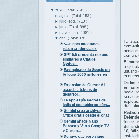
▼
2026
(Total: 6145 )
►
agosto
(Total: 153 )
►
julio
(Total: 710 )
►
junio
(Total: 898 )
►
mayo
(Total: 1081 )
▼
abril
(Total: 978 )
La olea
SAP npm infectados
convert
roban credenciales
accione
GPT-5.5 presenta riesgos
común: g
similares a Claude
El patró
Mythos...
a ejecut
Exempleado de Google en
usuario
IA logra 1000 millones en
endurec
...
De las t
Extensión de Cursor AI
en las
a
accede a tokens de
hacia p
desarrol...
servicio
La app espía secreta de
explotac
Italia al descubierto: cóm...
día’, si
Gemini crea archivos
RedSun
Office gratis desde el chat
Defende
Gemini añade Nano
forzar u
Banana y Veo a Google TV
del sis
y Chrom...
10
,
Win
instalad
Denuvo cae pero sigue