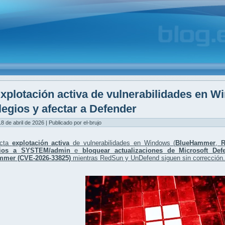
xplotación activa de vulnerabilidades en W
ilegios y afectar a Defender
8 de abril de 2026 | Publicado por el-brujo
ecta
explotación activa
de vulnerabilidades en Windows (
BlueHammer
,
egios a SYSTEM/admin
e
bloquear actualizaciones de Microsoft Def
mmer (CVE-2026-33825)
mientras RedSun y UnDefend siguen sin corrección.