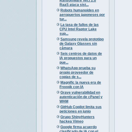
Ransomware Vect 2.0
RaaS ataca sist...
Robots humanoides en
aeropuertos japoneses por
tur...
La tasa de fallos de las
CPU Intel Raptor Lake
sup...
Samsung revela prototipo
de Galaxy Glasses sin
cámara
Seis centros de datos de
IA propuestos para un
pue...
WhatsApp prueba su
propio proveedor de
copias de s...
Magnific la nueva era de
Freepik con IA
Grave vulnerabilidad en
autenticación de cPanel y
WHM
GitHub Copilot limita sus
peticiones en junio
Grupo ShinyHunters
hackea Vimeo
Google firma acuerdo
clasificado de IA con el