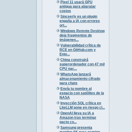
Pixel 11 usará GPU
antigua para abaratar
costos
Sinceerly es un plugin
engaña a IA con errores
ort...
Windows Remote Desktop
deja fragmentos de
imágenes...
Vulnerabilidad crítica de
RCE en GitHub.com y
Ente...
China construirá
superordenador con 47 mil
CPU nac...
WhatsApp lanzará
almacenamiento cifrado
para chats
Envía tu nombre al
espacio con satélites de la
NASA
Inyección SQL crítica en
LiteLLM pone en riesgo cl...
OpenAI lleva su IA a
Amazon tras terminar
pacto co...
Samsung presenta
monitor 6K para gaming