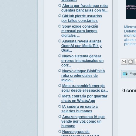
Alerta por fraude que roba
cuentas bancarias con M...
GitHub pierde usuarios
por fallos constantes
Sony exige conexión
Microso
mensual para juegos
Defend
digitales ...
monitor
abuso 
Analista revela alianza
protoc
OpenAI con MediaTek y
Qual...
Nuevo sistema genera
errores intencionales en
corr...
Nuevo ataque BlobPhish
Etiq
roba credenciales de
inicio...
Meta transmitirá energía
0 com
solar desde el espacio pa...
Meta cobraría por guardar
chats en WhatsApp
IA supera en gasto a
salarios humanos
Amazon presenta IA que
vende por voz como un
humano
Nuevo grupo de