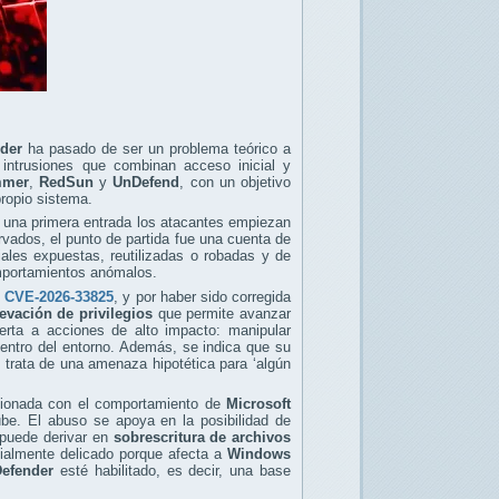
nder
ha pasado de ser un problema teórico a
 intrusiones que combinan acceso inicial y
mmer
,
RedSun
y
UnDefend
, con un objetivo
propio sistema.
r una primera entrada los atacantes empiezan
rvados, el punto de partida fue una cuenta de
ales expuestas, reutilizadas o robadas y de
omportamientos anómalos.
,
CVE-2026-33825
, y por haber sido corregida
evación de privilegios
que permite avanzar
uerta a acciones de alto impacto: manipular
 dentro del entorno. Además, se indica que su
e trata de una amenaza hipotética para ‘algún
ionada con el comportamiento de
Microsoft
be. El abuso se apoya en la posibilidad de
, puede derivar en
sobrescritura de archivos
ialmente delicado porque afecta a
Windows
efender
esté habilitado, es decir, una base