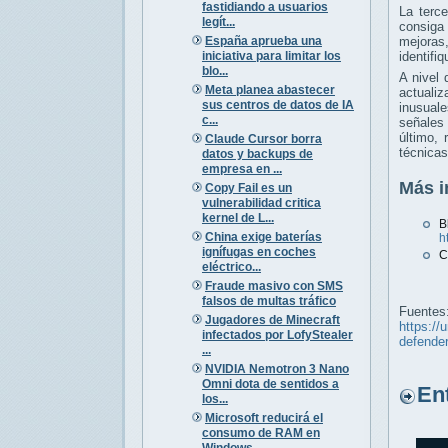
fastidiando a usuarios
La terc
legít...
consig
España aprueba una
mejoras
iniciativa para limitar los
identifi
blo...
A nivel 
Meta planea abastecer
actualiz
sus centros de datos de IA
inusual
c...
señales
último,
Claude Cursor borra
técnicas
datos y backups de
empresa en ...
Más i
Copy Fail es un
vulnerabilidad critica
kernel de L...
China exige baterías
h
ignífugas en coches
C
eléctrico...
Fraude masivo con SMS
falsos de multas tráfico
Fuentes
Jugadores de Minecraft
https://
infectados por LofyStealer
defender
...
NVIDIA Nemotron 3 Nano
Omni dota de sentidos a
Entr
los...
Microsoft reducirá el
consumo de RAM en
Windows