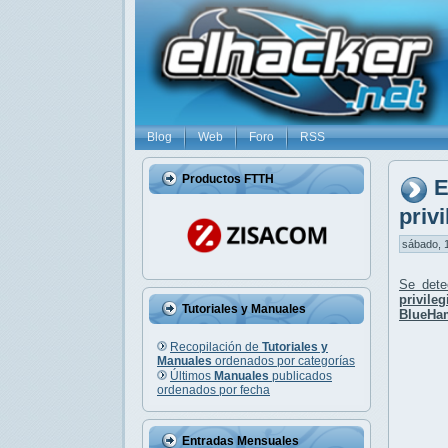
Blog
Web
Foro
RSS
Productos FTTH
E
priv
sábado, 1
Se det
privil
Tutoriales y Manuales
BlueHa
Recopilación de
Tutoriales y
Manuales
ordenados por categorías
Últimos
Manuales
publicados
ordenados por fecha
Entradas Mensuales