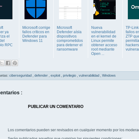
ft
Microsoft corrige
Microsoft
Nueva
TP-Link
er ya
fallos críticos en
Defender aísla
vulnerabilidad
fallos 
iza el
Defender para
dispositivos
en el kernel de
ZTP qu
del
Windows 11
comprometidos
Linux permite
permití
olo RPC
para detener el
obtener acceso
hackers
ransomware
root mediante
vulnera
Open ...
uetas:
ciberseguridad
,
defender
,
exploit
,
privilegio
,
vulnerabilidad
,
Windows
entarios :
PUBLICAR UN COMENTARIO
Los comentarios pueden ser revisados en cualquier momento por los modera
Serán publicados aquellos que cumplan las siguientes condiciones: