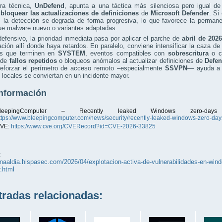
era técnica,
UnDefend
, apunta a una táctica más silenciosa pero igual de 
a
bloquear las actualizaciones de definiciones
de
Microsoft Defender
. Si
, la detección se degrada de forma progresiva, lo que favorece la perman
que malware nuevo o variantes adaptadas.
defensivo, la prioridad inmediata pasa por aplicar el parche de
abril de 2026
ación allí donde haya retardos. En paralelo, conviene intensificar la caza d
es que terminen en
SYSTEM
, eventos compatibles con
sobrescritura
o ca
 de
fallos repetidos
o bloqueos anómalos al actualizar definiciones de
Defen
 reforzar el perímetro de acceso remoto –especialmente
SSVPN
— ayuda a c
 locales se conviertan en un incidente mayor.
nformación
BleepingComputer – Recently leaked Windows zero-da
ttps://www.bleepingcomputer.com/news/security/recently-leaked-windows-zero-days
VE:
https://www.cve.org/CVERecord?id=CVE-2026-33825
:
unaaldia.hispasec.com/2026/04/explotacion-activa-de-vulnerabilidades-en-windo
.html
adas relacionadas: