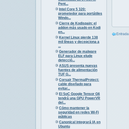
Pent...
Intel Core 5 320:
prometedor para portátiles
Windo...
Cierre de Kodispain: el
addon más usado en Kodi
en...
Entrada
Kernel Linux pierde 138
mil líneas y decepciona a
...
Generador de malware
ELF para Linux elude
detecció...
ASUS presenta nuevas
fuentes de alimentación
TUF G...
Corsair ThermalProtect:
cable diseñado para
evitar...
El SoC Google Tensor G6
tendrá una GPU PowerVR
del...
Cómo mantener la
seguridad en redes Wi-Fi
públicas
Canonical integrará IA en
Ubuntu