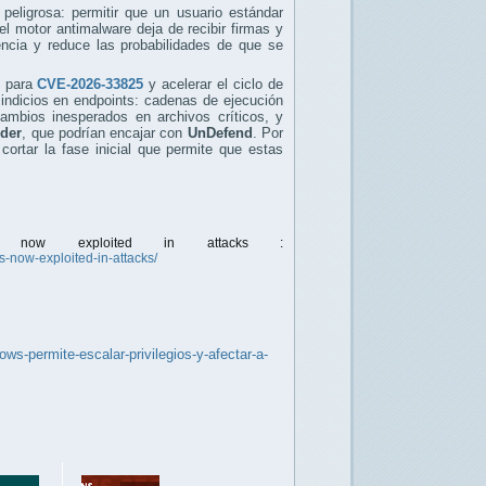
peligrosa: permitir que un usuario estándar
 el motor antimalware deja de recibir firmas y
encia y reduce las probabilidades de que se
para
CVE-2026-33825
y acelerar el ciclo de
e indicios en endpoints: cadenas de ejecución
mbios inesperados en archivos críticos, y
der
, que podrían encajar con
UnDefend
. Por
ortar la fase inicial que permite que estas
ys now exploited in attacks :
-now-exploited-in-attacks/
ws-permite-escalar-privilegios-y-afectar-a-