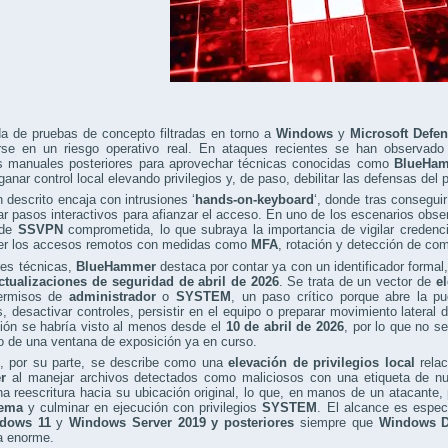
da de pruebas de concepto filtradas en torno a
Windows
y
Microsoft Defe
irse en un riesgo operativo real. En ataques recientes se han observado
s manuales posteriores para aprovechar técnicas conocidas como
BlueHa
anar control local elevando privilegios y, de paso, debilitar las defensas del 
n descrito encaja con intrusiones ‘
hands-on-keyboard
‘, donde tras consegui
ar pasos interactivos para afianzar el acceso. En uno de los escenarios obse
 de
SSVPN
comprometida, lo que subraya la importancia de vigilar credenci
er los accesos remotos con medidas como
MFA
, rotación y detección de c
res técnicas,
BlueHammer
destaca por contar ya con un identificador formal
ctualizaciones de seguridad de abril de 2026
. Se trata de un vector de
el
ermisos de
administrador
o
SYSTEM
, un paso crítico porque abre la p
s, desactivar controles, persistir en el equipo o preparar movimiento lateral
ión se habría visto al menos desde el
10 de abril de 2026
, por lo que no s
no de una ventana de exposición ya en curso.
, por su parte, se describe como una
elevación de privilegios local
relac
r
al manejar archivos detectados como maliciosos con una etiqueta de nu
na reescritura hacia su ubicación original, lo que, en manos de un atacante
tema
y culminar en ejecución con privilegios
SYSTEM
. El alcance es espec
dows 11
y
Windows Server 2019 y posteriores
siempre que
Windows D
a enorme.