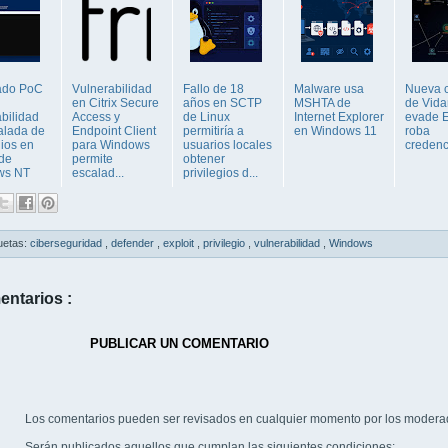
ado PoC
Vulnerabilidad
Fallo de 18
Malware usa
Nueva 
en Citrix Secure
años en SCTP
MSHTA de
de Vida
bilidad
Access y
de Linux
Internet Explorer
evade 
alada de
Endpoint Client
permitiría a
en Windows 11
roba
gios en
para Windows
usuarios locales
credenc
 de
permite
obtener
ws NT
escalad...
privilegios d...
uetas:
ciberseguridad
,
defender
,
exploit
,
privilegio
,
vulnerabilidad
,
Windows
entarios :
PUBLICAR UN COMENTARIO
Los comentarios pueden ser revisados en cualquier momento por los modera
Serán publicados aquellos que cumplan las siguientes condiciones: