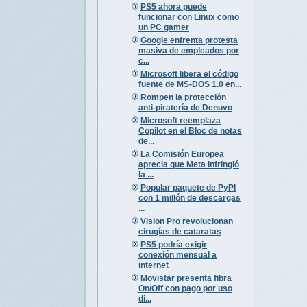
PS5 ahora puede
funcionar con Linux como
un PC gamer
Google enfrenta protesta
masiva de empleados por
c...
Microsoft libera el código
fuente de MS-DOS 1.0 en...
Rompen la protección
anti-piratería de Denuvo
Microsoft reemplaza
Copilot en el Bloc de notas
de...
La Comisión Europea
aprecia que Meta infringió
la ...
Popular paquete de PyPI
con 1 millón de descargas
...
Vision Pro revolucionan
cirugías de cataratas
PS5 podría exigir
conexión mensual a
internet
Movistar presenta fibra
On/Off con pago por uso
di...