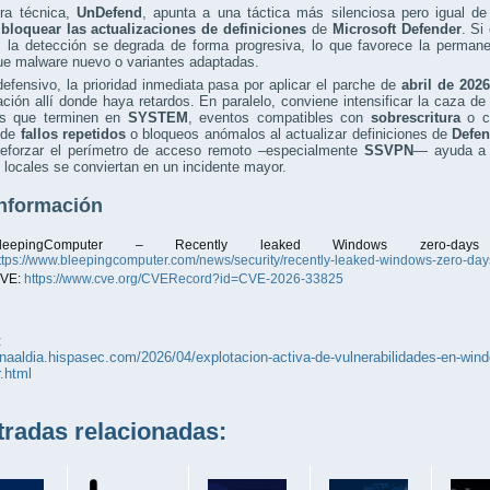
era técnica,
UnDefend
, apunta a una táctica más silenciosa pero igual de 
a
bloquear las actualizaciones de definiciones
de
Microsoft Defender
. Si
, la detección se degrada de forma progresiva, lo que favorece la perman
que malware nuevo o variantes adaptadas.
defensivo, la prioridad inmediata pasa por aplicar el parche de
abril de 2026
ación allí donde haya retardos. En paralelo, conviene intensificar la caza d
es que terminen en
SYSTEM
, eventos compatibles con
sobrescritura
o ca
 de
fallos repetidos
o bloqueos anómalos al actualizar definiciones de
Defen
 reforzar el perímetro de acceso remoto –especialmente
SSVPN
— ayuda a c
 locales se conviertan en un incidente mayor.
nformación
BleepingComputer – Recently leaked Windows zero-da
ttps://www.bleepingcomputer.com/news/security/recently-leaked-windows-zero-days
VE:
https://www.cve.org/CVERecord?id=CVE-2026-33825
:
unaaldia.hispasec.com/2026/04/explotacion-activa-de-vulnerabilidades-en-windo
.html
adas relacionadas: