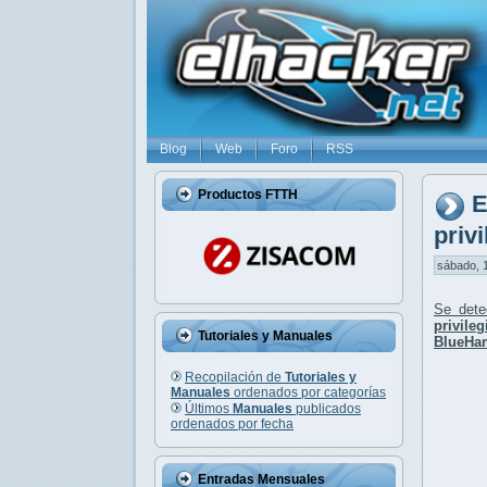
Blog
Web
Foro
RSS
Productos FTTH
E
priv
sábado, 1
Se det
privil
Tutoriales y Manuales
BlueHa
Recopilación de
Tutoriales y
Manuales
ordenados por categorías
Últimos
Manuales
publicados
ordenados por fecha
Entradas Mensuales