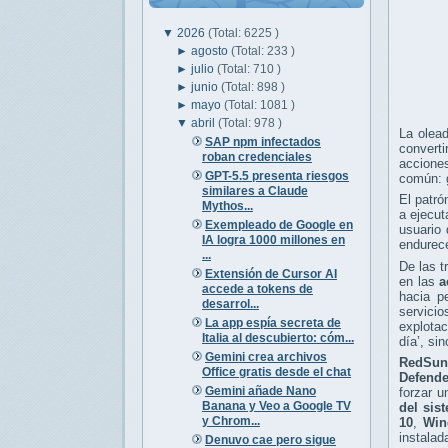
▼
2026
(Total: 6225 )
►
agosto
(Total: 233 )
►
julio
(Total: 710 )
►
junio
(Total: 898 )
►
mayo
(Total: 1081 )
▼
abril
(Total: 978 )
La olea
SAP npm infectados
convert
roban credenciales
accione
GPT-5.5 presenta riesgos
común: g
similares a Claude
El patró
Mythos...
a ejecut
Exempleado de Google en
usuario
IA logra 1000 millones en
endurec
...
De las t
Extensión de Cursor AI
en las
a
accede a tokens de
hacia p
desarrol...
servicio
La app espía secreta de
explotac
Italia al descubierto: cóm...
día’, si
Gemini crea archivos
RedSun
Office gratis desde el chat
Defende
Gemini añade Nano
forzar u
Banana y Veo a Google TV
del sis
y Chrom...
10
,
Win
instalad
Denuvo cae pero sigue