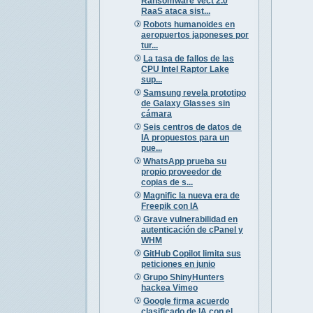
Ransomware Vect 2.0
RaaS ataca sist...
Robots humanoides en
aeropuertos japoneses por
tur...
La tasa de fallos de las
CPU Intel Raptor Lake
sup...
Samsung revela prototipo
de Galaxy Glasses sin
cámara
Seis centros de datos de
IA propuestos para un
pue...
WhatsApp prueba su
propio proveedor de
copias de s...
Magnific la nueva era de
Freepik con IA
Grave vulnerabilidad en
autenticación de cPanel y
WHM
GitHub Copilot limita sus
peticiones en junio
Grupo ShinyHunters
hackea Vimeo
Google firma acuerdo
clasificado de IA con el