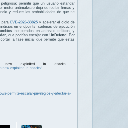
peligrosa: permitir que un usuario estándar
 el motor antimalware deja de recibir firmas y
encia y reduce las probabilidades de que se
para
CVE-2026-33825
y acelerar el ciclo de
e indicios en endpoints: cadenas de ejecución
mbios inesperados en archivos críticos, y
der
, que podrían encajar con
UnDefend
. Por
ortar la fase inicial que permite que estas
ys now exploited in attacks :
-now-exploited-in-attacks/
ws-permite-escalar-privilegios-y-afectar-a-