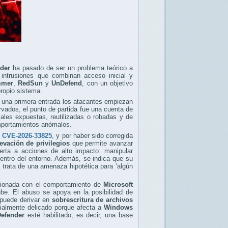
nder
ha pasado de ser un problema teórico a
 intrusiones que combinan acceso inicial y
mmer
,
RedSun
y
UnDefend
, con un objetivo
propio sistema.
r una primera entrada los atacantes empiezan
rvados, el punto de partida fue una cuenta de
ales expuestas, reutilizadas o robadas y de
omportamientos anómalos.
,
CVE-2026-33825
, y por haber sido corregida
evación de privilegios
que permite avanzar
uerta a acciones de alto impacto: manipular
 dentro del entorno. Además, se indica que su
e trata de una amenaza hipotética para ‘algún
ionada con el comportamiento de
Microsoft
be. El abuso se apoya en la posibilidad de
, puede derivar en
sobrescritura de archivos
ialmente delicado porque afecta a
Windows
efender
esté habilitado, es decir, una base