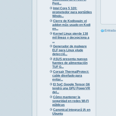
Pent...
Intel Core 5 320:
prometedor para portátiles
Windo...
Cierre de Kodispain: el
addon más usado en Kodi
en...
Entrada
Kernel Linux pierde 138
mil líneas y decepciona a
...
Generador de malware
ELF para Linux elude
detecció...
ASUS presenta nuevas
fuentes de alimentación
TUF G...
Corsair ThermalProtect:
cable diseñado para
evitar...
El SoC Google Tensor G6
tendrá una GPU PowerVR
del...
Cómo mantener la
seguridad en redes Wi-Fi
públicas
Canonical integrará IA en
Ubuntu