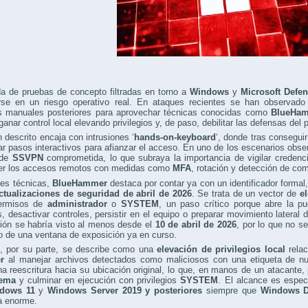
da de pruebas de concepto filtradas en torno a
Windows
y
Microsoft Defe
irse en un riesgo operativo real. En ataques recientes se han observado
s manuales posteriores para aprovechar técnicas conocidas como
BlueHa
anar control local elevando privilegios y, de paso, debilitar las defensas del 
n descrito encaja con intrusiones ‘
hands-on-keyboard
‘, donde tras consegui
ar pasos interactivos para afianzar el acceso. En uno de los escenarios obse
 de
SSVPN
comprometida, lo que subraya la importancia de vigilar credenci
er los accesos remotos con medidas como
MFA
, rotación y detección de c
res técnicas,
BlueHammer
destaca por contar ya con un identificador formal
ctualizaciones de seguridad de abril de 2026
. Se trata de un vector de
el
ermisos de
administrador
o
SYSTEM
, un paso crítico porque abre la p
s, desactivar controles, persistir en el equipo o preparar movimiento lateral
ión se habría visto al menos desde el
10 de abril de 2026
, por lo que no s
no de una ventana de exposición ya en curso.
, por su parte, se describe como una
elevación de privilegios local
relac
r
al manejar archivos detectados como maliciosos con una etiqueta de nu
na reescritura hacia su ubicación original, lo que, en manos de un atacante
tema
y culminar en ejecución con privilegios
SYSTEM
. El alcance es espec
dows 11
y
Windows Server 2019 y posteriores
siempre que
Windows D
a enorme.