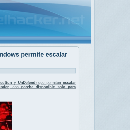
indows permite escalar
RedSun
y
UnDefend
) que permiten
escalar
ender
, con
parche disponible solo para