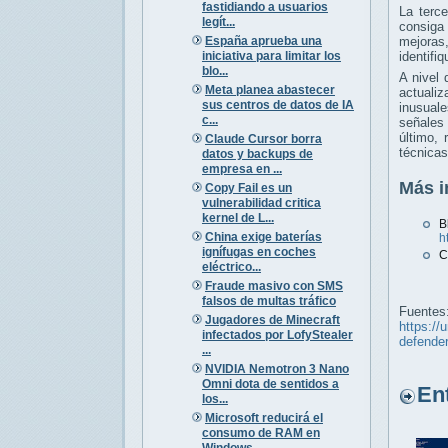
fastidiando a usuarios
La terc
legít...
consig
España aprueba una
mejoras
iniciativa para limitar los
identifi
blo...
A nivel 
Meta planea abastecer
actualiz
sus centros de datos de IA
inusual
c...
señales
último,
Claude Cursor borra
técnicas
datos y backups de
empresa en ...
Más i
Copy Fail es un
vulnerabilidad critica
kernel de L...
China exige baterías
h
ignífugas en coches
C
eléctrico...
Fraude masivo con SMS
falsos de multas tráfico
Fuentes
Jugadores de Minecraft
https://
infectados por LofyStealer
defender
...
NVIDIA Nemotron 3 Nano
Omni dota de sentidos a
Entr
los...
Microsoft reducirá el
consumo de RAM en
Windows