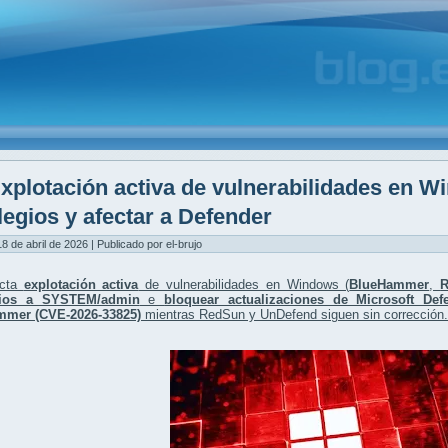
xplotación activa de vulnerabilidades en W
ilegios y afectar a Defender
8 de abril de 2026 | Publicado por el-brujo
ecta
explotación activa
de vulnerabilidades en Windows (
BlueHammer
,
egios a SYSTEM/admin
e
bloquear actualizaciones de Microsoft Def
mmer (CVE-2026-33825)
mientras RedSun y UnDefend siguen sin corrección.