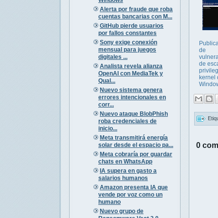
Alerta por fraude que roba
cuentas bancarias con M...
GitHub pierde usuarios
por fallos constantes
Sony exige conexión
Public
mensual para juegos
de
digitales ...
vulnera
de esc
Analista revela alianza
privile
OpenAI con MediaTek y
kernel
Qual...
Windo
Nuevo sistema genera
errores intencionales en
corr...
Nuevo ataque BlobPhish
Etiq
roba credenciales de
inicio...
Meta transmitirá energía
0 com
solar desde el espacio pa...
Meta cobraría por guardar
chats en WhatsApp
IA supera en gasto a
salarios humanos
Amazon presenta IA que
vende por voz como un
humano
Nuevo grupo de