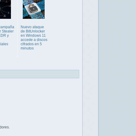
campaña
Nuevo ataque
r Stealer
de BitUnlocker
EDR y
en Windows 11
accede a discos
iales
cifrados en 5
minutos
dores.