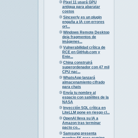
Pixel 11 usará GPU
antigua para abaratar
costos
Sinceerly es un plugin
engaña a IA con errores
ort...
Windows Remote Desktop
deja fragmentos de
imágenes...
Vulnerabilidad crítica de
RCE en GitHub.com y
Ente...
China construirá
superordenador con 47 mil
CPU nac...
WhatsApp lanzará
almacenamiento cifrado
para chats
Envía tu nombre al
espacio con satélites de la
NASA
Inyección SQL crítica en
LiteLLM pone en riesgo cl...
OpenAI lleva su IA a
Amazon tras terminar
pacto co...
Samsung presenta
monitor 6K para gaming