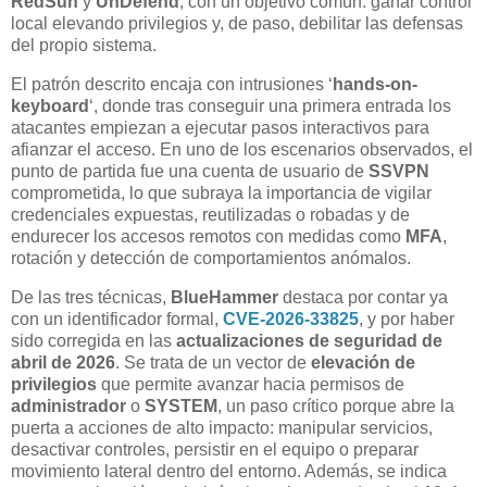
RedSun
y
UnDefend
, con un objetivo común: ganar control
local elevando privilegios y, de paso, debilitar las defensas
del propio sistema.
El patrón descrito encaja con intrusiones ‘
hands-on-
keyboard
‘, donde tras conseguir una primera entrada los
atacantes empiezan a ejecutar pasos interactivos para
afianzar el acceso. En uno de los escenarios observados, el
punto de partida fue una cuenta de usuario de
SSVPN
comprometida, lo que subraya la importancia de vigilar
credenciales expuestas, reutilizadas o robadas y de
endurecer los accesos remotos con medidas como
MFA
,
rotación y detección de comportamientos anómalos.
De las tres técnicas,
BlueHammer
destaca por contar ya
con un identificador formal,
CVE-2026-33825
, y por haber
sido corregida en las
actualizaciones de seguridad de
abril de 2026
. Se trata de un vector de
elevación de
privilegios
que permite avanzar hacia permisos de
administrador
o
SYSTEM
, un paso crítico porque abre la
puerta a acciones de alto impacto: manipular servicios,
desactivar controles, persistir en el equipo o preparar
movimiento lateral dentro del entorno. Además, se indica