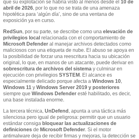
que su explotación se habría visto al menos desde el
10 de
abril de 2026
, por lo que no se trata de una amenaza
hipotética para ‘algún día’, sino de una ventana de
exposición ya en curso.
RedSun
, por su parte, se describe como una
elevación de
privilegios local
relacionada con el comportamiento de
Microsoft Defender
al manejar archivos detectados como
maliciosos con una etiqueta de nube. El abuso se apoya en
la posibilidad de forzar una reescritura hacia su ubicación
original, lo que, en manos de un atacante, puede derivar en
sobrescritura de archivos del sistema
y culminar en
ejecución con privilegios
SYSTEM
. El alcance es
especialmente delicado porque afecta a
Windows 10
,
Windows 11
y
Windows Server 2019 y posteriores
siempre que
Windows Defender
esté habilitado, es decir,
una base instalada enorme.
La tercera técnica,
UnDefend
, apunta a una táctica más
silenciosa pero igual de peligrosa: permitir que un usuario
estándar consiga
bloquear las actualizaciones de
definiciones
de
Microsoft Defender
. Si el motor
antimalware deja de recibir firmas y mejoras, la detección se