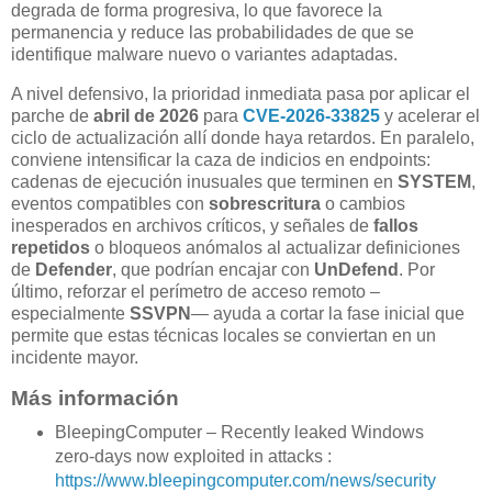
degrada de forma progresiva, lo que favorece la
permanencia y reduce las probabilidades de que se
identifique malware nuevo o variantes adaptadas.
A nivel defensivo, la prioridad inmediata pasa por aplicar el
parche de
abril de 2026
para
CVE-2026-33825
y acelerar el
ciclo de actualización allí donde haya retardos. En paralelo,
conviene intensificar la caza de indicios en endpoints:
cadenas de ejecución inusuales que terminen en
SYSTEM
,
eventos compatibles con
sobrescritura
o cambios
inesperados en archivos críticos, y señales de
fallos
repetidos
o bloqueos anómalos al actualizar definiciones
de
Defender
, que podrían encajar con
UnDefend
. Por
último, reforzar el perímetro de acceso remoto –
especialmente
SSVPN
— ayuda a cortar la fase inicial que
permite que estas técnicas locales se conviertan en un
incidente mayor.
Más información
BleepingComputer – Recently leaked Windows
zero-days now exploited in attacks :
https://www.bleepingcomputer.com/news/security