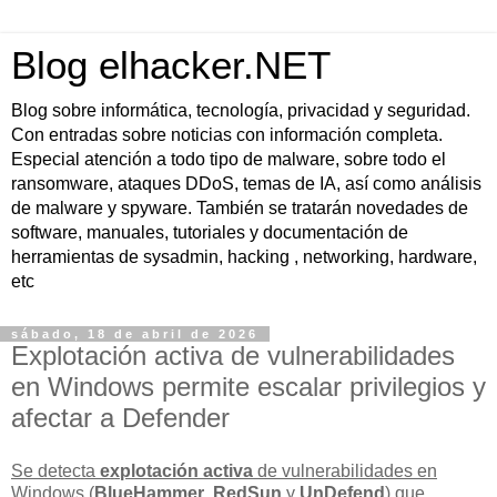
Blog elhacker.NET
Blog sobre informática, tecnología, privacidad y seguridad.
Con entradas sobre noticias con información completa.
Especial atención a todo tipo de malware, sobre todo el
ransomware, ataques DDoS, temas de IA, así como análisis
de malware y spyware. También se tratarán novedades de
software, manuales, tutoriales y documentación de
herramientas de sysadmin, hacking , networking, hardware,
etc
sábado, 18 de abril de 2026
Explotación activa de vulnerabilidades
en Windows permite escalar privilegios y
afectar a Defender
Se detecta
explotación activa
de vulnerabilidades en
Windows (
BlueHammer
,
RedSun
y
UnDefend
) que