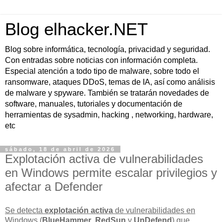
Blog elhacker.NET
Blog sobre informática, tecnología, privacidad y seguridad.
Con entradas sobre noticias con información completa.
Especial atención a todo tipo de malware, sobre todo el
ransomware, ataques DDoS, temas de IA, así como análisis
de malware y spyware. También se tratarán novedades de
software, manuales, tutoriales y documentación de
herramientas de sysadmin, hacking , networking, hardware,
etc
sábado, 18 de abril de 2026
Explotación activa de vulnerabilidades
en Windows permite escalar privilegios y
afectar a Defender
Se detecta
explotación activa
de vulnerabilidades en
Windows (
BlueHammer
,
RedSun
y
UnDefend
) que