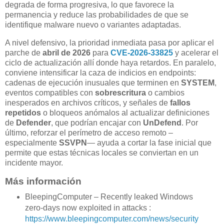
degrada de forma progresiva, lo que favorece la
permanencia y reduce las probabilidades de que se
identifique malware nuevo o variantes adaptadas.
A nivel defensivo, la prioridad inmediata pasa por aplicar el
parche de
abril de 2026
para
CVE-2026-33825
y acelerar el
ciclo de actualización allí donde haya retardos. En paralelo,
conviene intensificar la caza de indicios en endpoints:
cadenas de ejecución inusuales que terminen en
SYSTEM
,
eventos compatibles con
sobrescritura
o cambios
inesperados en archivos críticos, y señales de
fallos
repetidos
o bloqueos anómalos al actualizar definiciones
de
Defender
, que podrían encajar con
UnDefend
. Por
último, reforzar el perímetro de acceso remoto –
especialmente
SSVPN
— ayuda a cortar la fase inicial que
permite que estas técnicas locales se conviertan en un
incidente mayor.
Más información
BleepingComputer – Recently leaked Windows
zero-days now exploited in attacks :
https://www.bleepingcomputer.com/news/security