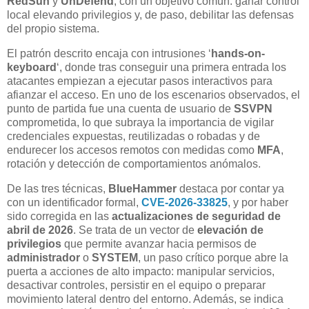
RedSun
y
UnDefend
, con un objetivo común: ganar control
local elevando privilegios y, de paso, debilitar las defensas
del propio sistema.
El patrón descrito encaja con intrusiones ‘
hands-on-
keyboard
‘, donde tras conseguir una primera entrada los
atacantes empiezan a ejecutar pasos interactivos para
afianzar el acceso. En uno de los escenarios observados, el
punto de partida fue una cuenta de usuario de
SSVPN
comprometida, lo que subraya la importancia de vigilar
credenciales expuestas, reutilizadas o robadas y de
endurecer los accesos remotos con medidas como
MFA
,
rotación y detección de comportamientos anómalos.
De las tres técnicas,
BlueHammer
destaca por contar ya
con un identificador formal,
CVE-2026-33825
, y por haber
sido corregida en las
actualizaciones de seguridad de
abril de 2026
. Se trata de un vector de
elevación de
privilegios
que permite avanzar hacia permisos de
administrador
o
SYSTEM
, un paso crítico porque abre la
puerta a acciones de alto impacto: manipular servicios,
desactivar controles, persistir en el equipo o preparar
movimiento lateral dentro del entorno. Además, se indica