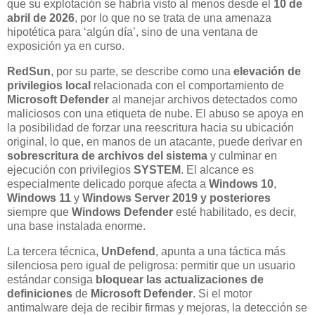
que su explotación se habría visto al menos desde el
10 de
abril de 2026
, por lo que no se trata de una amenaza
hipotética para ‘algún día’, sino de una ventana de
exposición ya en curso.
RedSun
, por su parte, se describe como una
elevación de
privilegios local
relacionada con el comportamiento de
Microsoft Defender
al manejar archivos detectados como
maliciosos con una etiqueta de nube. El abuso se apoya en
la posibilidad de forzar una reescritura hacia su ubicación
original, lo que, en manos de un atacante, puede derivar en
sobrescritura de archivos del sistema
y culminar en
ejecución con privilegios
SYSTEM
. El alcance es
especialmente delicado porque afecta a
Windows 10
,
Windows 11
y
Windows Server 2019 y posteriores
siempre que
Windows Defender
esté habilitado, es decir,
una base instalada enorme.
La tercera técnica,
UnDefend
, apunta a una táctica más
silenciosa pero igual de peligrosa: permitir que un usuario
estándar consiga
bloquear las actualizaciones de
definiciones
de
Microsoft Defender
. Si el motor
antimalware deja de recibir firmas y mejoras, la detección se