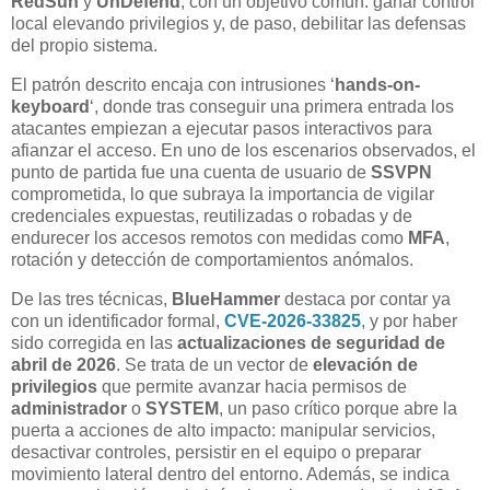
RedSun
y
UnDefend
, con un objetivo común: ganar control
local elevando privilegios y, de paso, debilitar las defensas
del propio sistema.
El patrón descrito encaja con intrusiones ‘
hands-on-
keyboard
‘, donde tras conseguir una primera entrada los
atacantes empiezan a ejecutar pasos interactivos para
afianzar el acceso. En uno de los escenarios observados, el
punto de partida fue una cuenta de usuario de
SSVPN
comprometida, lo que subraya la importancia de vigilar
credenciales expuestas, reutilizadas o robadas y de
endurecer los accesos remotos con medidas como
MFA
,
rotación y detección de comportamientos anómalos.
De las tres técnicas,
BlueHammer
destaca por contar ya
con un identificador formal,
CVE-2026-33825
, y por haber
sido corregida en las
actualizaciones de seguridad de
abril de 2026
. Se trata de un vector de
elevación de
privilegios
que permite avanzar hacia permisos de
administrador
o
SYSTEM
, un paso crítico porque abre la
puerta a acciones de alto impacto: manipular servicios,
desactivar controles, persistir en el equipo o preparar
movimiento lateral dentro del entorno. Además, se indica