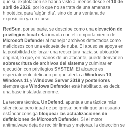
que su explotación se habría visto al menos desde el
10 de
abril de 2026
, por lo que no se trata de una amenaza
hipotética para ‘algún día’, sino de una ventana de
exposición ya en curso.
RedSun
, por su parte, se describe como una
elevación de
privilegios local
relacionada con el comportamiento de
Microsoft Defender
al manejar archivos detectados como
maliciosos con una etiqueta de nube. El abuso se apoya en
la posibilidad de forzar una reescritura hacia su ubicación
original, lo que, en manos de un atacante, puede derivar en
sobrescritura de archivos del sistema
y culminar en
ejecución con privilegios
SYSTEM
. El alcance es
especialmente delicado porque afecta a
Windows 10
,
Windows 11
y
Windows Server 2019 y posteriores
siempre que
Windows Defender
esté habilitado, es decir,
una base instalada enorme.
La tercera técnica,
UnDefend
, apunta a una táctica más
silenciosa pero igual de peligrosa: permitir que un usuario
estándar consiga
bloquear las actualizaciones de
definiciones
de
Microsoft Defender
. Si el motor
antimalware deja de recibir firmas y mejoras, la detección se