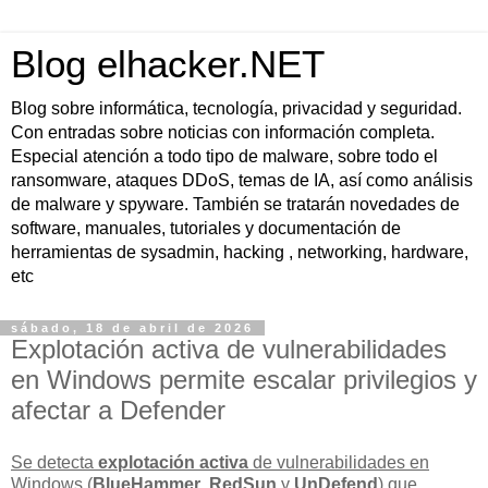
Blog elhacker.NET
Blog sobre informática, tecnología, privacidad y seguridad.
Con entradas sobre noticias con información completa.
Especial atención a todo tipo de malware, sobre todo el
ransomware, ataques DDoS, temas de IA, así como análisis
de malware y spyware. También se tratarán novedades de
software, manuales, tutoriales y documentación de
herramientas de sysadmin, hacking , networking, hardware,
etc
sábado, 18 de abril de 2026
Explotación activa de vulnerabilidades
en Windows permite escalar privilegios y
afectar a Defender
Se detecta
explotación activa
de vulnerabilidades en
Windows (
BlueHammer
,
RedSun
y
UnDefend
) que