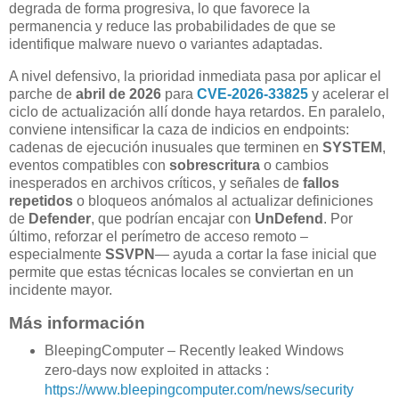
degrada de forma progresiva, lo que favorece la
permanencia y reduce las probabilidades de que se
identifique malware nuevo o variantes adaptadas.
A nivel defensivo, la prioridad inmediata pasa por aplicar el
parche de
abril de 2026
para
CVE-2026-33825
y acelerar el
ciclo de actualización allí donde haya retardos. En paralelo,
conviene intensificar la caza de indicios en endpoints:
cadenas de ejecución inusuales que terminen en
SYSTEM
,
eventos compatibles con
sobrescritura
o cambios
inesperados en archivos críticos, y señales de
fallos
repetidos
o bloqueos anómalos al actualizar definiciones
de
Defender
, que podrían encajar con
UnDefend
. Por
último, reforzar el perímetro de acceso remoto –
especialmente
SSVPN
— ayuda a cortar la fase inicial que
permite que estas técnicas locales se conviertan en un
incidente mayor.
Más información
BleepingComputer – Recently leaked Windows
zero-days now exploited in attacks :
https://www.bleepingcomputer.com/news/security