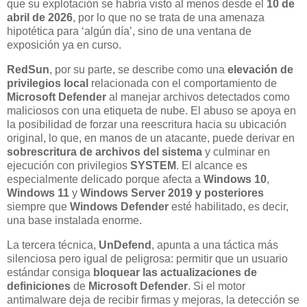
que su explotación se habría visto al menos desde el
10 de
abril de 2026
, por lo que no se trata de una amenaza
hipotética para ‘algún día’, sino de una ventana de
exposición ya en curso.
RedSun
, por su parte, se describe como una
elevación de
privilegios local
relacionada con el comportamiento de
Microsoft Defender
al manejar archivos detectados como
maliciosos con una etiqueta de nube. El abuso se apoya en
la posibilidad de forzar una reescritura hacia su ubicación
original, lo que, en manos de un atacante, puede derivar en
sobrescritura de archivos del sistema
y culminar en
ejecución con privilegios
SYSTEM
. El alcance es
especialmente delicado porque afecta a
Windows 10
,
Windows 11
y
Windows Server 2019 y posteriores
siempre que
Windows Defender
esté habilitado, es decir,
una base instalada enorme.
La tercera técnica,
UnDefend
, apunta a una táctica más
silenciosa pero igual de peligrosa: permitir que un usuario
estándar consiga
bloquear las actualizaciones de
definiciones
de
Microsoft Defender
. Si el motor
antimalware deja de recibir firmas y mejoras, la detección se