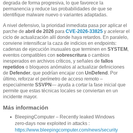
degrada de forma progresiva, lo que favorece la
permanencia y reduce las probabilidades de que se
identifique malware nuevo o variantes adaptadas.
A nivel defensivo, la prioridad inmediata pasa por aplicar el
parche de
abril de 2026
para
CVE-2026-33825
y acelerar el
ciclo de actualización allí donde haya retardos. En paralelo,
conviene intensificar la caza de indicios en endpoints:
cadenas de ejecución inusuales que terminen en
SYSTEM
,
eventos compatibles con
sobrescritura
o cambios
inesperados en archivos críticos, y señales de
fallos
repetidos
o bloqueos anómalos al actualizar definiciones
de
Defender
, que podrían encajar con
UnDefend
. Por
último, reforzar el perímetro de acceso remoto –
especialmente
SSVPN
— ayuda a cortar la fase inicial que
permite que estas técnicas locales se conviertan en un
incidente mayor.
Más información
BleepingComputer – Recently leaked Windows
zero-days now exploited in attacks :
https://www.bleepingcomputer.com/news/security