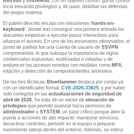
RedSun
y
UnDefend
, con un objetivo común: ganar control
local elevando privilegios y, de paso, debilitar las defensas
del propio sistema.
El patrón descrito encaja con intrusiones ‘
hands-on-
keyboard
‘, donde tras conseguir una primera entrada los
atacantes empiezan a ejecutar pasos interactivos para
afianzar el acceso. En uno de los escenarios observados, el
punto de partida fue una cuenta de usuario de
SSVPN
comprometida, lo que subraya la importancia de vigilar
credenciales expuestas, reutilizadas o robadas y de
endurecer los accesos remotos con medidas como
MFA
,
rotación y detección de comportamientos anómalos.
De las tres técnicas,
BlueHammer
destaca por contar ya
con un identificador formal,
CVE-2026-33825
, y por haber
sido corregida en las
actualizaciones de seguridad de
abril de 2026
. Se trata de un vector de
elevación de
privilegios
que permite avanzar hacia permisos de
administrador
o
SYSTEM
, un paso crítico porque abre la
puerta a acciones de alto impacto: manipular servicios,
desactivar controles, persistir en el equipo o preparar
movimiento lateral dentro del entorno. Además, se indica