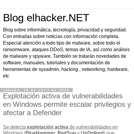
Blog elhacker.NET
Blog sobre informática, tecnología, privacidad y seguridad.
Con entradas sobre noticias con información completa.
Especial atención a todo tipo de malware, sobre todo el
ransomware, ataques DDoS, temas de IA, así como análisis
de malware y spyware. También se tratarán novedades de
software, manuales, tutoriales y documentación de
herramientas de sysadmin, hacking , networking, hardware,
etc
sábado, 18 de abril de 2026
Explotación activa de vulnerabilidades
en Windows permite escalar privilegios y
afectar a Defender
Se detecta
explotación activa
de vulnerabilidades en
Windows (
BlueHammer
,
RedSun
y
UnDefend
) que