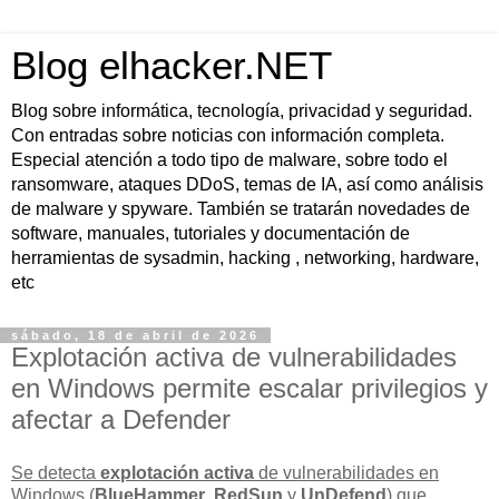
Blog elhacker.NET
Blog sobre informática, tecnología, privacidad y seguridad.
Con entradas sobre noticias con información completa.
Especial atención a todo tipo de malware, sobre todo el
ransomware, ataques DDoS, temas de IA, así como análisis
de malware y spyware. También se tratarán novedades de
software, manuales, tutoriales y documentación de
herramientas de sysadmin, hacking , networking, hardware,
etc
sábado, 18 de abril de 2026
Explotación activa de vulnerabilidades
en Windows permite escalar privilegios y
afectar a Defender
Se detecta
explotación activa
de vulnerabilidades en
Windows (
BlueHammer
,
RedSun
y
UnDefend
) que