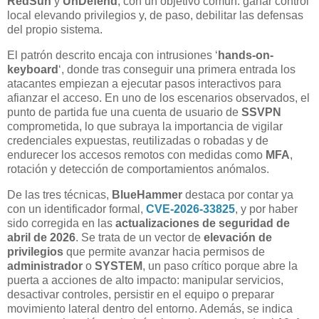
RedSun
y
UnDefend
, con un objetivo común: ganar control
local elevando privilegios y, de paso, debilitar las defensas
del propio sistema.
El patrón descrito encaja con intrusiones ‘
hands-on-
keyboard
‘, donde tras conseguir una primera entrada los
atacantes empiezan a ejecutar pasos interactivos para
afianzar el acceso. En uno de los escenarios observados, el
punto de partida fue una cuenta de usuario de
SSVPN
comprometida, lo que subraya la importancia de vigilar
credenciales expuestas, reutilizadas o robadas y de
endurecer los accesos remotos con medidas como
MFA
,
rotación y detección de comportamientos anómalos.
De las tres técnicas,
BlueHammer
destaca por contar ya
con un identificador formal,
CVE-2026-33825
, y por haber
sido corregida en las
actualizaciones de seguridad de
abril de 2026
. Se trata de un vector de
elevación de
privilegios
que permite avanzar hacia permisos de
administrador
o
SYSTEM
, un paso crítico porque abre la
puerta a acciones de alto impacto: manipular servicios,
desactivar controles, persistir en el equipo o preparar
movimiento lateral dentro del entorno. Además, se indica