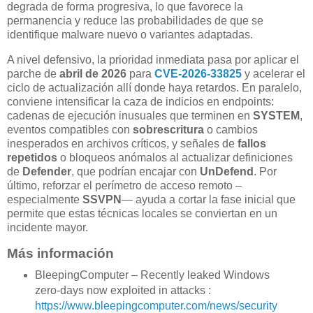
degrada de forma progresiva, lo que favorece la
permanencia y reduce las probabilidades de que se
identifique malware nuevo o variantes adaptadas.
A nivel defensivo, la prioridad inmediata pasa por aplicar el
parche de
abril de 2026
para
CVE-2026-33825
y acelerar el
ciclo de actualización allí donde haya retardos. En paralelo,
conviene intensificar la caza de indicios en endpoints:
cadenas de ejecución inusuales que terminen en
SYSTEM
,
eventos compatibles con
sobrescritura
o cambios
inesperados en archivos críticos, y señales de
fallos
repetidos
o bloqueos anómalos al actualizar definiciones
de
Defender
, que podrían encajar con
UnDefend
. Por
último, reforzar el perímetro de acceso remoto –
especialmente
SSVPN
— ayuda a cortar la fase inicial que
permite que estas técnicas locales se conviertan en un
incidente mayor.
Más información
BleepingComputer – Recently leaked Windows
zero-days now exploited in attacks :
https://www.bleepingcomputer.com/news/security