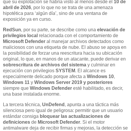
que su explotación se habría visto al menos desde el
10 de
abril de 2026
, por lo que no se trata de una amenaza
hipotética para ‘algún día’, sino de una ventana de
exposición ya en curso.
RedSun
, por su parte, se describe como una
elevación de
privilegios local
relacionada con el comportamiento de
Microsoft Defender
al manejar archivos detectados como
maliciosos con una etiqueta de nube. El abuso se apoya en
la posibilidad de forzar una reescritura hacia su ubicación
original, lo que, en manos de un atacante, puede derivar en
sobrescritura de archivos del sistema
y culminar en
ejecución con privilegios
SYSTEM
. El alcance es
especialmente delicado porque afecta a
Windows 10
,
Windows 11
y
Windows Server 2019 y posteriores
siempre que
Windows Defender
esté habilitado, es decir,
una base instalada enorme.
La tercera técnica,
UnDefend
, apunta a una táctica más
silenciosa pero igual de peligrosa: permitir que un usuario
estándar consiga
bloquear las actualizaciones de
definiciones
de
Microsoft Defender
. Si el motor
antimalware deja de recibir firmas y mejoras, la detección se