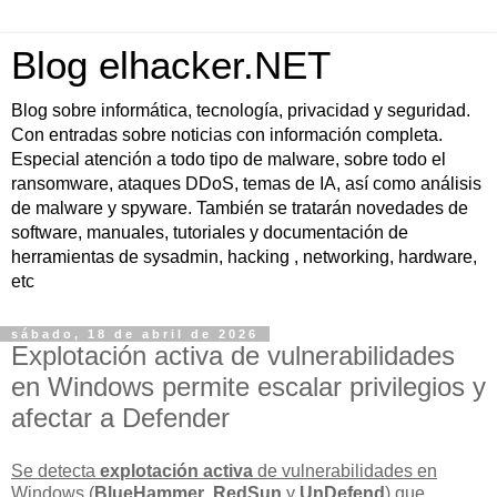
Blog elhacker.NET
Blog sobre informática, tecnología, privacidad y seguridad.
Con entradas sobre noticias con información completa.
Especial atención a todo tipo de malware, sobre todo el
ransomware, ataques DDoS, temas de IA, así como análisis
de malware y spyware. También se tratarán novedades de
software, manuales, tutoriales y documentación de
herramientas de sysadmin, hacking , networking, hardware,
etc
sábado, 18 de abril de 2026
Explotación activa de vulnerabilidades
en Windows permite escalar privilegios y
afectar a Defender
Se detecta
explotación activa
de vulnerabilidades en
Windows (
BlueHammer
,
RedSun
y
UnDefend
) que