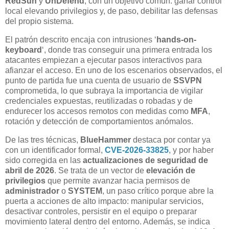
RedSun
y
UnDefend
, con un objetivo común: ganar control
local elevando privilegios y, de paso, debilitar las defensas
del propio sistema.
El patrón descrito encaja con intrusiones ‘
hands-on-
keyboard
‘, donde tras conseguir una primera entrada los
atacantes empiezan a ejecutar pasos interactivos para
afianzar el acceso. En uno de los escenarios observados, el
punto de partida fue una cuenta de usuario de
SSVPN
comprometida, lo que subraya la importancia de vigilar
credenciales expuestas, reutilizadas o robadas y de
endurecer los accesos remotos con medidas como
MFA
,
rotación y detección de comportamientos anómalos.
De las tres técnicas,
BlueHammer
destaca por contar ya
con un identificador formal,
CVE-2026-33825
, y por haber
sido corregida en las
actualizaciones de seguridad de
abril de 2026
. Se trata de un vector de
elevación de
privilegios
que permite avanzar hacia permisos de
administrador
o
SYSTEM
, un paso crítico porque abre la
puerta a acciones de alto impacto: manipular servicios,
desactivar controles, persistir en el equipo o preparar
movimiento lateral dentro del entorno. Además, se indica