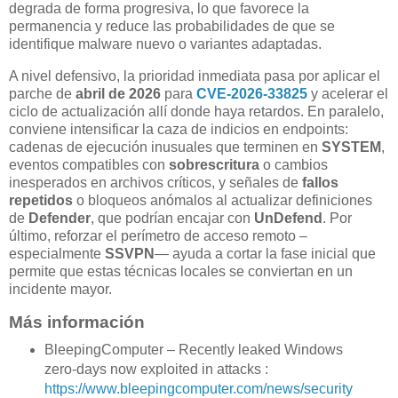
degrada de forma progresiva, lo que favorece la
permanencia y reduce las probabilidades de que se
identifique malware nuevo o variantes adaptadas.
A nivel defensivo, la prioridad inmediata pasa por aplicar el
parche de
abril de 2026
para
CVE-2026-33825
y acelerar el
ciclo de actualización allí donde haya retardos. En paralelo,
conviene intensificar la caza de indicios en endpoints:
cadenas de ejecución inusuales que terminen en
SYSTEM
,
eventos compatibles con
sobrescritura
o cambios
inesperados en archivos críticos, y señales de
fallos
repetidos
o bloqueos anómalos al actualizar definiciones
de
Defender
, que podrían encajar con
UnDefend
. Por
último, reforzar el perímetro de acceso remoto –
especialmente
SSVPN
— ayuda a cortar la fase inicial que
permite que estas técnicas locales se conviertan en un
incidente mayor.
Más información
BleepingComputer – Recently leaked Windows
zero-days now exploited in attacks :
https://www.bleepingcomputer.com/news/security