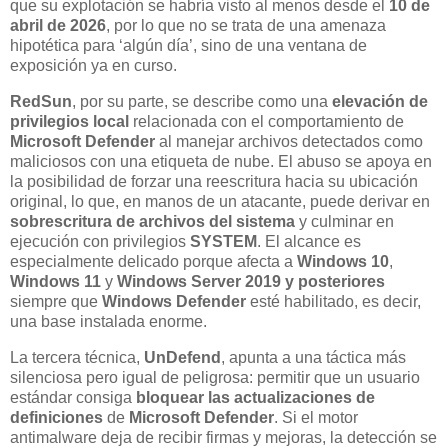
que su explotación se habría visto al menos desde el
10 de
abril de 2026
, por lo que no se trata de una amenaza
hipotética para ‘algún día’, sino de una ventana de
exposición ya en curso.
RedSun
, por su parte, se describe como una
elevación de
privilegios local
relacionada con el comportamiento de
Microsoft Defender
al manejar archivos detectados como
maliciosos con una etiqueta de nube. El abuso se apoya en
la posibilidad de forzar una reescritura hacia su ubicación
original, lo que, en manos de un atacante, puede derivar en
sobrescritura de archivos del sistema
y culminar en
ejecución con privilegios
SYSTEM
. El alcance es
especialmente delicado porque afecta a
Windows 10
,
Windows 11
y
Windows Server 2019 y posteriores
siempre que
Windows Defender
esté habilitado, es decir,
una base instalada enorme.
La tercera técnica,
UnDefend
, apunta a una táctica más
silenciosa pero igual de peligrosa: permitir que un usuario
estándar consiga
bloquear las actualizaciones de
definiciones
de
Microsoft Defender
. Si el motor
antimalware deja de recibir firmas y mejoras, la detección se