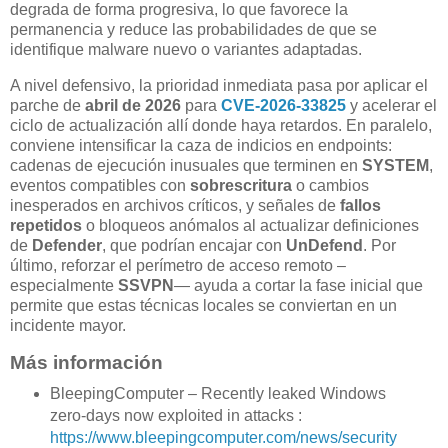
degrada de forma progresiva, lo que favorece la
permanencia y reduce las probabilidades de que se
identifique malware nuevo o variantes adaptadas.
A nivel defensivo, la prioridad inmediata pasa por aplicar el
parche de
abril de 2026
para
CVE-2026-33825
y acelerar el
ciclo de actualización allí donde haya retardos. En paralelo,
conviene intensificar la caza de indicios en endpoints:
cadenas de ejecución inusuales que terminen en
SYSTEM
,
eventos compatibles con
sobrescritura
o cambios
inesperados en archivos críticos, y señales de
fallos
repetidos
o bloqueos anómalos al actualizar definiciones
de
Defender
, que podrían encajar con
UnDefend
. Por
último, reforzar el perímetro de acceso remoto –
especialmente
SSVPN
— ayuda a cortar la fase inicial que
permite que estas técnicas locales se conviertan en un
incidente mayor.
Más información
BleepingComputer – Recently leaked Windows
zero-days now exploited in attacks :
https://www.bleepingcomputer.com/news/security