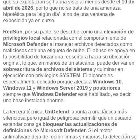
que su explotación se habría visto al menos desde el
10 de
abril de 2026
, por lo que no se trata de una amenaza
hipotética para ‘algún día’, sino de una ventana de
exposición ya en curso.
RedSun
, por su parte, se describe como una
elevación de
privilegios local
relacionada con el comportamiento de
Microsoft Defender
al manejar archivos detectados como
maliciosos con una etiqueta de nube. El abuso se apoya en
la posibilidad de forzar una reescritura hacia su ubicación
original, lo que, en manos de un atacante, puede derivar en
sobrescritura de archivos del sistema
y culminar en
ejecución con privilegios
SYSTEM
. El alcance es
especialmente delicado porque afecta a
Windows 10
,
Windows 11
y
Windows Server 2019 y posteriores
siempre que
Windows Defender
esté habilitado, es decir,
una base instalada enorme.
La tercera técnica,
UnDefend
, apunta a una táctica más
silenciosa pero igual de peligrosa: permitir que un usuario
estándar consiga
bloquear las actualizaciones de
definiciones
de
Microsoft Defender
. Si el motor
antimalware deja de recibir firmas y mejoras, la detección se