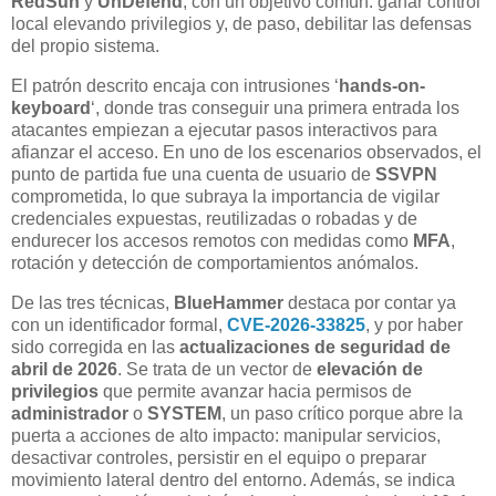
RedSun
y
UnDefend
, con un objetivo común: ganar control
local elevando privilegios y, de paso, debilitar las defensas
del propio sistema.
El patrón descrito encaja con intrusiones ‘
hands-on-
keyboard
‘, donde tras conseguir una primera entrada los
atacantes empiezan a ejecutar pasos interactivos para
afianzar el acceso. En uno de los escenarios observados, el
punto de partida fue una cuenta de usuario de
SSVPN
comprometida, lo que subraya la importancia de vigilar
credenciales expuestas, reutilizadas o robadas y de
endurecer los accesos remotos con medidas como
MFA
,
rotación y detección de comportamientos anómalos.
De las tres técnicas,
BlueHammer
destaca por contar ya
con un identificador formal,
CVE-2026-33825
, y por haber
sido corregida en las
actualizaciones de seguridad de
abril de 2026
. Se trata de un vector de
elevación de
privilegios
que permite avanzar hacia permisos de
administrador
o
SYSTEM
, un paso crítico porque abre la
puerta a acciones de alto impacto: manipular servicios,
desactivar controles, persistir en el equipo o preparar
movimiento lateral dentro del entorno. Además, se indica