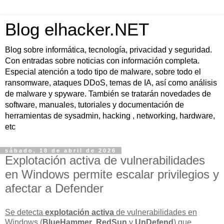
Blog elhacker.NET
Blog sobre informática, tecnología, privacidad y seguridad.
Con entradas sobre noticias con información completa.
Especial atención a todo tipo de malware, sobre todo el
ransomware, ataques DDoS, temas de IA, así como análisis
de malware y spyware. También se tratarán novedades de
software, manuales, tutoriales y documentación de
herramientas de sysadmin, hacking , networking, hardware,
etc
sábado, 18 de abril de 2026
Explotación activa de vulnerabilidades
en Windows permite escalar privilegios y
afectar a Defender
Se detecta
explotación activa
de vulnerabilidades en
Windows (
BlueHammer
,
RedSun
y
UnDefend
) que