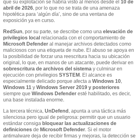
que su explotación se habría visto al menos desde el
10 de
abril de 2026
, por lo que no se trata de una amenaza
hipotética para ‘algún día’, sino de una ventana de
exposición ya en curso.
RedSun
, por su parte, se describe como una
elevación de
privilegios local
relacionada con el comportamiento de
Microsoft Defender
al manejar archivos detectados como
maliciosos con una etiqueta de nube. El abuso se apoya en
la posibilidad de forzar una reescritura hacia su ubicación
original, lo que, en manos de un atacante, puede derivar en
sobrescritura de archivos del sistema
y culminar en
ejecución con privilegios
SYSTEM
. El alcance es
especialmente delicado porque afecta a
Windows 10
,
Windows 11
y
Windows Server 2019 y posteriores
siempre que
Windows Defender
esté habilitado, es decir,
una base instalada enorme.
La tercera técnica,
UnDefend
, apunta a una táctica más
silenciosa pero igual de peligrosa: permitir que un usuario
estándar consiga
bloquear las actualizaciones de
definiciones
de
Microsoft Defender
. Si el motor
antimalware deja de recibir firmas y mejoras, la detección se