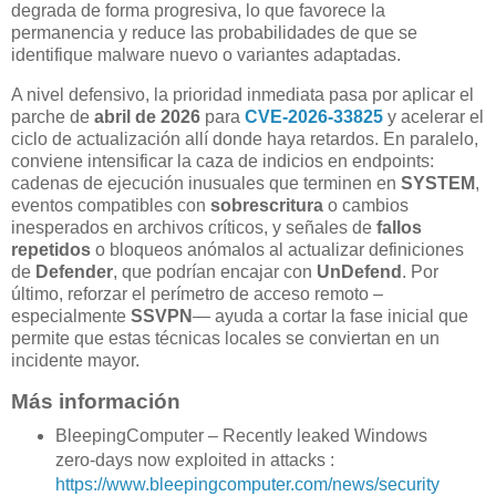
degrada de forma progresiva, lo que favorece la
permanencia y reduce las probabilidades de que se
identifique malware nuevo o variantes adaptadas.
A nivel defensivo, la prioridad inmediata pasa por aplicar el
parche de
abril de 2026
para
CVE-2026-33825
y acelerar el
ciclo de actualización allí donde haya retardos. En paralelo,
conviene intensificar la caza de indicios en endpoints:
cadenas de ejecución inusuales que terminen en
SYSTEM
,
eventos compatibles con
sobrescritura
o cambios
inesperados en archivos críticos, y señales de
fallos
repetidos
o bloqueos anómalos al actualizar definiciones
de
Defender
, que podrían encajar con
UnDefend
. Por
último, reforzar el perímetro de acceso remoto –
especialmente
SSVPN
— ayuda a cortar la fase inicial que
permite que estas técnicas locales se conviertan en un
incidente mayor.
Más información
BleepingComputer – Recently leaked Windows
zero-days now exploited in attacks :
https://www.bleepingcomputer.com/news/security