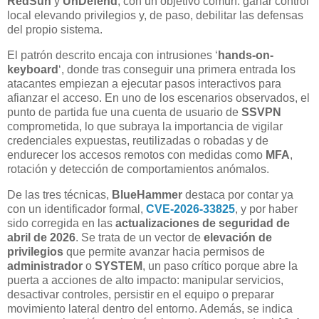
RedSun
y
UnDefend
, con un objetivo común: ganar control
local elevando privilegios y, de paso, debilitar las defensas
del propio sistema.
El patrón descrito encaja con intrusiones ‘
hands-on-
keyboard
‘, donde tras conseguir una primera entrada los
atacantes empiezan a ejecutar pasos interactivos para
afianzar el acceso. En uno de los escenarios observados, el
punto de partida fue una cuenta de usuario de
SSVPN
comprometida, lo que subraya la importancia de vigilar
credenciales expuestas, reutilizadas o robadas y de
endurecer los accesos remotos con medidas como
MFA
,
rotación y detección de comportamientos anómalos.
De las tres técnicas,
BlueHammer
destaca por contar ya
con un identificador formal,
CVE-2026-33825
, y por haber
sido corregida en las
actualizaciones de seguridad de
abril de 2026
. Se trata de un vector de
elevación de
privilegios
que permite avanzar hacia permisos de
administrador
o
SYSTEM
, un paso crítico porque abre la
puerta a acciones de alto impacto: manipular servicios,
desactivar controles, persistir en el equipo o preparar
movimiento lateral dentro del entorno. Además, se indica