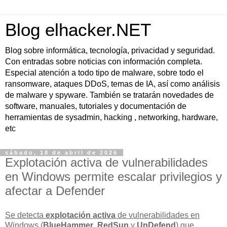
Blog elhacker.NET
Blog sobre informática, tecnología, privacidad y seguridad.
Con entradas sobre noticias con información completa.
Especial atención a todo tipo de malware, sobre todo el
ransomware, ataques DDoS, temas de IA, así como análisis
de malware y spyware. También se tratarán novedades de
software, manuales, tutoriales y documentación de
herramientas de sysadmin, hacking , networking, hardware,
etc
sábado, 18 de abril de 2026
Explotación activa de vulnerabilidades
en Windows permite escalar privilegios y
afectar a Defender
Se detecta
explotación activa
de vulnerabilidades en
Windows (
BlueHammer
,
RedSun
y
UnDefend
) que