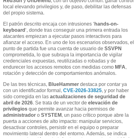
RedSun
y
UnDefend
, con un objetivo común: ganar control
local elevando privilegios y, de paso, debilitar las defensas
del propio sistema.
El patrón descrito encaja con intrusiones ‘
hands-on-
keyboard
‘, donde tras conseguir una primera entrada los
atacantes empiezan a ejecutar pasos interactivos para
afianzar el acceso. En uno de los escenarios observados, el
punto de partida fue una cuenta de usuario de
SSVPN
comprometida, lo que subraya la importancia de vigilar
credenciales expuestas, reutilizadas o robadas y de
endurecer los accesos remotos con medidas como
MFA
,
rotación y detección de comportamientos anómalos.
De las tres técnicas,
BlueHammer
destaca por contar ya
con un identificador formal,
CVE-2026-33825
, y por haber
sido corregida en las
actualizaciones de seguridad de
abril de 2026
. Se trata de un vector de
elevación de
privilegios
que permite avanzar hacia permisos de
administrador
o
SYSTEM
, un paso crítico porque abre la
puerta a acciones de alto impacto: manipular servicios,
desactivar controles, persistir en el equipo o preparar
movimiento lateral dentro del entorno. Además, se indica