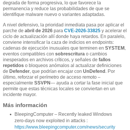
degrada de forma progresiva, lo que favorece la
permanencia y reduce las probabilidades de que se
identifique malware nuevo o variantes adaptadas.
A nivel defensivo, la prioridad inmediata pasa por aplicar el
parche de
abril de 2026
para
CVE-2026-33825
y acelerar el
ciclo de actualización allí donde haya retardos. En paralelo,
conviene intensificar la caza de indicios en endpoints:
cadenas de ejecución inusuales que terminen en
SYSTEM
,
eventos compatibles con
sobrescritura
o cambios
inesperados en archivos críticos, y señales de
fallos
repetidos
o bloqueos anómalos al actualizar definiciones
de
Defender
, que podrían encajar con
UnDefend
. Por
último, reforzar el perímetro de acceso remoto –
especialmente
SSVPN
— ayuda a cortar la fase inicial que
permite que estas técnicas locales se conviertan en un
incidente mayor.
Más información
BleepingComputer – Recently leaked Windows
zero-days now exploited in attacks :
https://www.bleepingcomputer.com/news/security