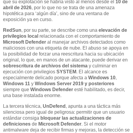
que su explotación se habría visto al menos desde el
10 de
abril de 2026
, por lo que no se trata de una amenaza
hipotética para ‘algún día’, sino de una ventana de
exposición ya en curso.
RedSun
, por su parte, se describe como una
elevación de
privilegios local
relacionada con el comportamiento de
Microsoft Defender
al manejar archivos detectados como
maliciosos con una etiqueta de nube. El abuso se apoya en
la posibilidad de forzar una reescritura hacia su ubicación
original, lo que, en manos de un atacante, puede derivar en
sobrescritura de archivos del sistema
y culminar en
ejecución con privilegios
SYSTEM
. El alcance es
especialmente delicado porque afecta a
Windows 10
,
Windows 11
y
Windows Server 2019 y posteriores
siempre que
Windows Defender
esté habilitado, es decir,
una base instalada enorme.
La tercera técnica,
UnDefend
, apunta a una táctica más
silenciosa pero igual de peligrosa: permitir que un usuario
estándar consiga
bloquear las actualizaciones de
definiciones
de
Microsoft Defender
. Si el motor
antimalware deja de recibir firmas y mejoras, la detección se