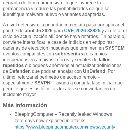
degrada de forma progresiva, lo que favorece la
permanencia y reduce las probabilidades de que se
identifique malware nuevo o variantes adaptadas.
A nivel defensivo, la prioridad inmediata pasa por aplicar el
parche de
abril de 2026
para
CVE-2026-33825
y acelerar el
ciclo de actualización allí donde haya retardos. En paralelo,
conviene intensificar la caza de indicios en endpoints:
cadenas de ejecución inusuales que terminen en
SYSTEM
,
eventos compatibles con
sobrescritura
o cambios
inesperados en archivos críticos, y señales de
fallos
repetidos
o bloqueos anómalos al actualizar definiciones
de
Defender
, que podrían encajar con
UnDefend
. Por
último, reforzar el perímetro de acceso remoto –
especialmente
SSVPN
— ayuda a cortar la fase inicial que
permite que estas técnicas locales se conviertan en un
incidente mayor.
Más información
BleepingComputer – Recently leaked Windows
zero-days now exploited in attacks :
https://www.bleepingcomputer.com/news/security