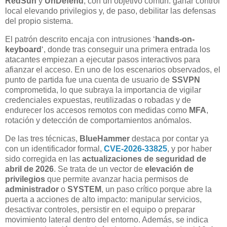
RedSun
y
UnDefend
, con un objetivo común: ganar control
local elevando privilegios y, de paso, debilitar las defensas
del propio sistema.
El patrón descrito encaja con intrusiones ‘
hands-on-
keyboard
‘, donde tras conseguir una primera entrada los
atacantes empiezan a ejecutar pasos interactivos para
afianzar el acceso. En uno de los escenarios observados, el
punto de partida fue una cuenta de usuario de
SSVPN
comprometida, lo que subraya la importancia de vigilar
credenciales expuestas, reutilizadas o robadas y de
endurecer los accesos remotos con medidas como
MFA
,
rotación y detección de comportamientos anómalos.
De las tres técnicas,
BlueHammer
destaca por contar ya
con un identificador formal,
CVE-2026-33825
, y por haber
sido corregida en las
actualizaciones de seguridad de
abril de 2026
. Se trata de un vector de
elevación de
privilegios
que permite avanzar hacia permisos de
administrador
o
SYSTEM
, un paso crítico porque abre la
puerta a acciones de alto impacto: manipular servicios,
desactivar controles, persistir en el equipo o preparar
movimiento lateral dentro del entorno. Además, se indica