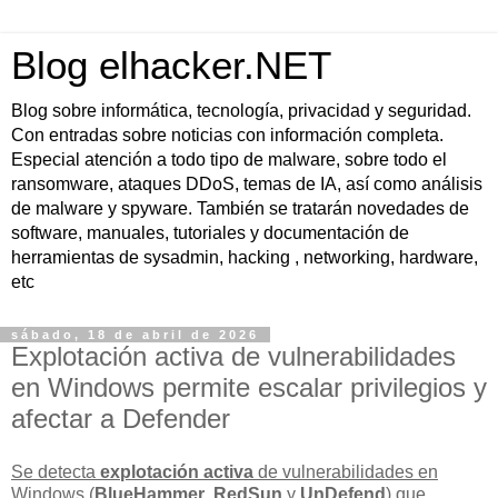
Blog elhacker.NET
Blog sobre informática, tecnología, privacidad y seguridad.
Con entradas sobre noticias con información completa.
Especial atención a todo tipo de malware, sobre todo el
ransomware, ataques DDoS, temas de IA, así como análisis
de malware y spyware. También se tratarán novedades de
software, manuales, tutoriales y documentación de
herramientas de sysadmin, hacking , networking, hardware,
etc
sábado, 18 de abril de 2026
Explotación activa de vulnerabilidades
en Windows permite escalar privilegios y
afectar a Defender
Se detecta
explotación activa
de vulnerabilidades en
Windows (
BlueHammer
,
RedSun
y
UnDefend
) que