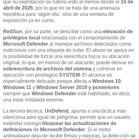
que su explotación se habría visto al menos desde el
10 de
abril de 2026
, por lo que no se trata de una amenaza
hipotética para ‘algún día’, sino de una ventana de
exposición ya en curso.
RedSun
, por su parte, se describe como una
elevación de
privilegios local
relacionada con el comportamiento de
Microsoft Defender
al manejar archivos detectados como
maliciosos con una etiqueta de nube. El abuso se apoya en
la posibilidad de forzar una reescritura hacia su ubicación
original, lo que, en manos de un atacante, puede derivar en
sobrescritura de archivos del sistema
y culminar en
ejecución con privilegios
SYSTEM
. El alcance es
especialmente delicado porque afecta a
Windows 10
,
Windows 11
y
Windows Server 2019 y posteriores
siempre que
Windows Defender
esté habilitado, es decir,
una base instalada enorme.
La tercera técnica,
UnDefend
, apunta a una táctica más
silenciosa pero igual de peligrosa: permitir que un usuario
estándar consiga
bloquear las actualizaciones de
definiciones
de
Microsoft Defender
. Si el motor
antimalware deja de recibir firmas y mejoras, la detección se