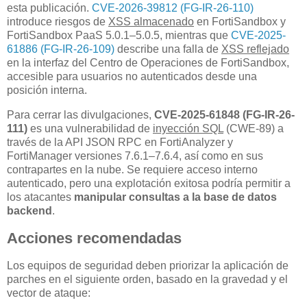
esta publicación.
CVE-2026-39812 (FG-IR-26-110)
introduce riesgos de
XSS almacenado
en FortiSandbox y
FortiSandbox PaaS 5.0.1–5.0.5, mientras que
CVE-2025-
61886 (FG-IR-26-109)
describe una falla de
XSS reflejado
en la interfaz del Centro de Operaciones de FortiSandbox,
accesible para usuarios no autenticados desde una
posición interna.
Para cerrar las divulgaciones,
CVE-2025-61848 (FG-IR-26-
111)
es una vulnerabilidad de
inyección SQL
(CWE-89) a
través de la API JSON RPC en FortiAnalyzer y
FortiManager versiones 7.6.1–7.6.4, así como en sus
contrapartes en la nube. Se requiere acceso interno
autenticado, pero una explotación exitosa podría permitir a
los atacantes
manipular consultas a la base de datos
backend
.
Acciones recomendadas
Los equipos de seguridad deben priorizar la aplicación de
parches en el siguiente orden, basado en la gravedad y el
vector de ataque: