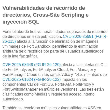
Vulnerabilidades de recorrido de
directorios, Cross-Site Scripting e
inyección SQL
Fortinet abordó tres vulnerabilidades separadas de recorrido
de directorios en esta publicación.
CVE-2026-25691 (FG-IR-
26-115)
afecta a la función de eliminación de imágenes
vmimages de FortiSandbox, permitiendo la
eliminación
arbitraria de directorios
por parte de usuarios autenticados
de la interfaz gráfica.
CVE-2025-68649 (FG-IR-26-120)
afecta a las interfaces CLI
de FortiAnalyzer, FortiAnalyzer Cloud, FortiManager y
FortiManager Cloud en las ramas 7.6.x y 7.4.x, mientras que
CVE-2025-61624 (FG-IR-26-122)
impacta en los
componentes CLI de FortiOS, FortiPAM, FortiProxy y
FortiSwitchManager en múltiples versiones. Las tres están
clasificadas como Medias y requieren acceso interno
autenticado.
También se revelaron múltiples vulnerabilidades XSS en