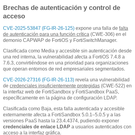
Brechas de autenticación y control de
acceso
CVE-2025-53847 (FG-IR-26-125)
expone una falla de
falta
de autenticación para una función crítica
(CWE-306) en el
demonio CAPWAP de FortiOS y FortiSwitchManager.
Clasificada como Media y accesible sin autenticación desde
una red interna, la vulnerabilidad afecta a FortiOS 7.4.8 a
7.6.3, convirtiéndose en una prioridad para organizaciones
que operan entornos de red empresariales segmentados.
CVE-2026-27316 (FG-IR-26-113)
revela una vulnerabilidad
de
credenciales insuficientemente protegidas
(CWE-522) en
la interfaz web de FortiSandbox y FortiSandbox PaaS,
específicamente en la página de configuración LDAP.
Clasificada como Baja, esta falla autenticada y accesible
externamente afecta a FortiSandbox 5.0.1–5.0.5 y a las
versiones PaaS hasta la 23.4.4374, pudiendo exponer
credenciales de enlace LDAP
a usuarios autenticados con
acceso a la interfaz gráfica.