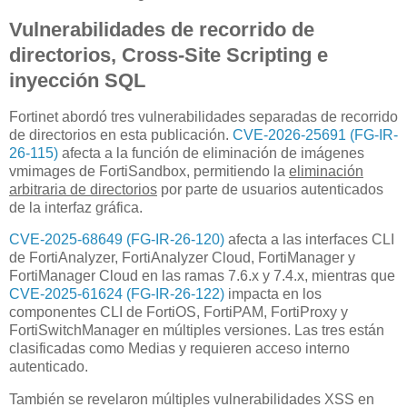
Vulnerabilidades de recorrido de
directorios, Cross-Site Scripting e
inyección SQL
Fortinet abordó tres vulnerabilidades separadas de recorrido
de directorios en esta publicación.
CVE-2026-25691 (FG-IR-
26-115)
afecta a la función de eliminación de imágenes
vmimages de FortiSandbox, permitiendo la
eliminación
arbitraria de directorios
por parte de usuarios autenticados
de la interfaz gráfica.
CVE-2025-68649 (FG-IR-26-120)
afecta a las interfaces CLI
de FortiAnalyzer, FortiAnalyzer Cloud, FortiManager y
FortiManager Cloud en las ramas 7.6.x y 7.4.x, mientras que
CVE-2025-61624 (FG-IR-26-122)
impacta en los
componentes CLI de FortiOS, FortiPAM, FortiProxy y
FortiSwitchManager en múltiples versiones. Las tres están
clasificadas como Medias y requieren acceso interno
autenticado.
También se revelaron múltiples vulnerabilidades XSS en