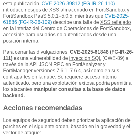
esta publicación.
CVE-2026-39812 (FG-IR-26-110)
introduce riesgos de
XSS almacenado
en FortiSandbox y
FortiSandbox PaaS 5.0.1–5.0.5, mientras que
CVE-2025-
61886 (FG-IR-26-109)
describe una falla de
XSS reflejado
en la interfaz del Centro de Operaciones de FortiSandbox,
accesible para usuarios no autenticados desde una
posición interna.
Para cerrar las divulgaciones,
CVE-2025-61848 (FG-IR-26-
111)
es una vulnerabilidad de
inyección SQL
(CWE-89) a
través de la API JSON RPC en FortiAnalyzer y
FortiManager versiones 7.6.1–7.6.4, así como en sus
contrapartes en la nube. Se requiere acceso interno
autenticado, pero una explotación exitosa podría permitir a
los atacantes
manipular consultas a la base de datos
backend
.
Acciones recomendadas
Los equipos de seguridad deben priorizar la aplicación de
parches en el siguiente orden, basado en la gravedad y el
vector de ataque: