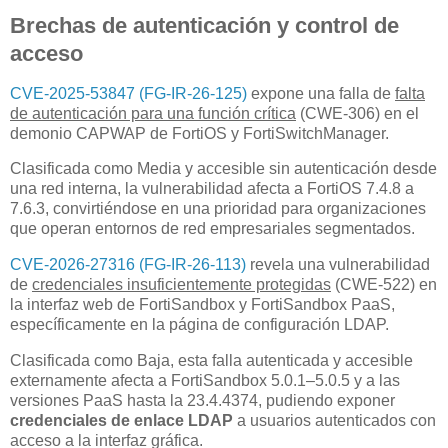
Brechas de autenticación y control de
acceso
CVE-2025-53847 (FG-IR-26-125)
expone una falla de
falta
de autenticación para una función crítica
(CWE-306) en el
demonio CAPWAP de FortiOS y FortiSwitchManager.
Clasificada como Media y accesible sin autenticación desde
una red interna, la vulnerabilidad afecta a FortiOS 7.4.8 a
7.6.3, convirtiéndose en una prioridad para organizaciones
que operan entornos de red empresariales segmentados.
CVE-2026-27316 (FG-IR-26-113)
revela una vulnerabilidad
de
credenciales insuficientemente protegidas
(CWE-522) en
la interfaz web de FortiSandbox y FortiSandbox PaaS,
específicamente en la página de configuración LDAP.
Clasificada como Baja, esta falla autenticada y accesible
externamente afecta a FortiSandbox 5.0.1–5.0.5 y a las
versiones PaaS hasta la 23.4.4374, pudiendo exponer
credenciales de enlace LDAP
a usuarios autenticados con
acceso a la interfaz gráfica.