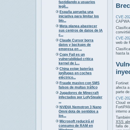
fastidiando a usuarios
Brec
legít...
España aprueba una
iniciativa para limitar los
CVE-202
blo...
CAPWAP 
Meta planea abastecer
Clasific
sus centros de datos de IA
convirti
c...
CVE-202
Claude Cursor borra
web de 
datos y backups de
Clasific
empresa en ...
hasta l
Copy Fail es un
vulnerabilidad critica
Vuln
kernel de L...
China exige baterías
inye
ignífugas en coches
eléctrico...
Fraude masivo con SMS
Fortinet
falsos de multas tráfico
afecta 
parte de
Jugadores de Minecraft
infectados por LofyStealer
CVE-202
...
Cloud e
FortiPAM
NVIDIA Nemotron 3 Nano
interno 
Omni dota de sentidos a
los...
También
Microsoft reducirá el
XSS al
consumo de RAM en
falla de
Windows