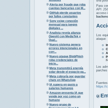
una posi
Alerta por fraude que roba
Para cer
cuentas bancarias con M...
API JSO
GitHub pierde usuarios
acceso i
por fallos constantes
backen
Sony exige conexión
Acci
mensual para juegos
digitales ...
Analista revela alianza
Los equi
OpenAI con MediaTek y
ataque:
Qual...
Nuevo sistema genera
I
errores intencionales en
C
corr...
A
Nuevo ataque BlobPhish
P
roba credenciales de
F
inicio...
Los admi
Meta transmitirá energía
parches 
solar desde el espacio pa...
Meta cobraría por guardar
chats en WhatsApp
Fuentes
IA supera en gasto a
https://
salarios humanos
Amazon presenta IA que
Entr
vende por voz como un
humano
Nuevo grupo de