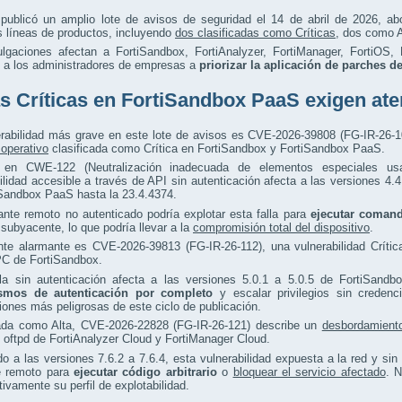
t publicó un amplio lote de avisos de seguridad el 14 de abril de 2026, a
s líneas de productos, incluyendo
dos clasificadas como Críticas
, dos como A
ulgaciones afectan a FortiSandbox, FortiAnalyzer, FortiManager, FortiOS,
o a los administradores de empresas a
priorizar la aplicación de parches d
as Críticas en FortiSandbox PaaS exigen at
erabilidad más grave en este lote de avisos es CVE-2026-39808 (FG-IR-26-1
operativo
clasificada como Crítica en FortiSandbox y FortiSandbox PaaS.
 en CWE-122 (Neutralización inadecuada de elementos especiales u
ilidad accesible a través de API sin autenticación afecta a las versiones 4.
iSandbox PaaS hasta la 23.4.4374.
nte remoto no autenticado podría explotar esta falla para
ejecutar comand
subyacente, lo que podría llevar a la
compromisión total del dispositivo
.
nte alarmante es CVE-2026-39813 (FG-IR-26-112), una vulnerabilidad Críti
C de FortiSandbox.
lla sin autenticación afecta a las versiones 5.0.1 a 5.0.5 de FortiSandb
smos de autenticación por completo
y escalar privilegios sin credenc
iones más peligrosas de este ciclo de publicación.
cada como Alta, CVE-2026-22828 (FG-IR-26-121) describe un
desbordamient
oftpd de FortiAnalyzer Cloud y FortiManager Cloud.
o a las versiones 7.6.2 a 7.6.4, esta vulnerabilidad expuesta a la red y si
e remoto para
ejecutar código arbitrario
o
bloquear el servicio afectado
. N
ativamente su perfil de explotabilidad.