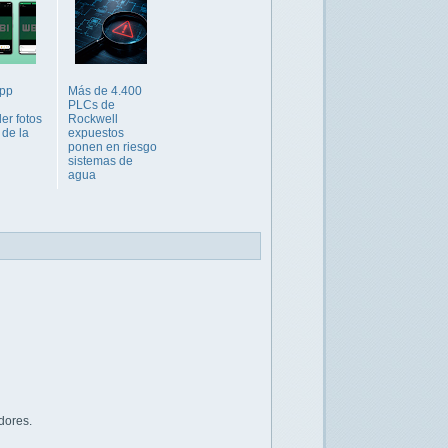
pp
Más de 4.400
PLCs de
er fotos
Rockwell
r de la
expuestos
ponen en riesgo
sistemas de
agua
dores.