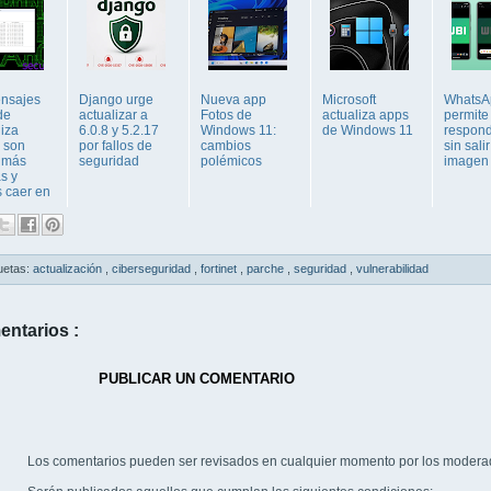
nsajes
Django urge
Nueva app
Microsoft
WhatsA
de
actualizar a
Fotos de
actualiza apps
permite
liza
6.0.8 y 5.2.17
Windows 11:
de Windows 11
respond
 son
por fallos de
cambios
sin sali
 más
seguridad
polémicos
imagen
as y
 caer en
uetas:
actualización
,
ciberseguridad
,
fortinet
,
parche
,
seguridad
,
vulnerabilidad
entarios :
PUBLICAR UN COMENTARIO
Los comentarios pueden ser revisados en cualquier momento por los modera