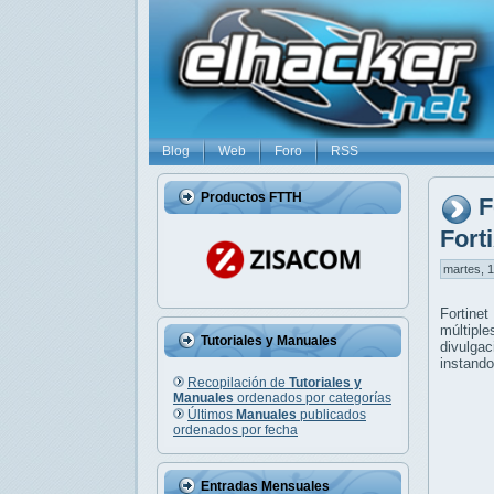
Blog
Web
Foro
RSS
Productos FTTH
F
Fort
martes, 1
Fortinet
múltiple
Tutoriales y Manuales
divulga
instando
Recopilación de
Tutoriales y
Manuales
ordenados por categorías
Últimos
Manuales
publicados
ordenados por fecha
Entradas Mensuales