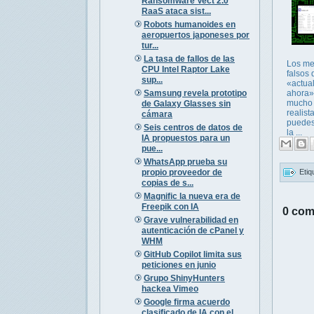
Ransomware Vect 2.0
RaaS ataca sist...
Robots humanoides en
aeropuertos japoneses por
tur...
La tasa de fallos de las
Los me
CPU Intel Raptor Lake
falsos 
sup...
«actua
Samsung revela prototipo
ahora»
mucho
de Galaxy Glasses sin
realist
cámara
puedes
Seis centros de datos de
la ...
IA propuestos para un
pue...
WhatsApp prueba su
propio proveedor de
Etiq
copias de s...
Magnific la nueva era de
Freepik con IA
0 com
Grave vulnerabilidad en
autenticación de cPanel y
WHM
GitHub Copilot limita sus
peticiones en junio
Grupo ShinyHunters
hackea Vimeo
Google firma acuerdo
clasificado de IA con el