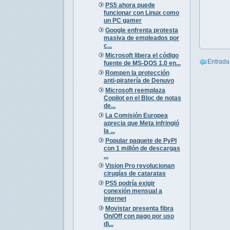
PS5 ahora puede
funcionar con Linux como
un PC gamer
Google enfrenta protesta
masiva de empleados por
c...
Microsoft libera el código
Entrada
fuente de MS-DOS 1.0 en...
Rompen la protección
anti-piratería de Denuvo
Microsoft reemplaza
Copilot en el Bloc de notas
de...
La Comisión Europea
aprecia que Meta infringió
la ...
Popular paquete de PyPI
con 1 millón de descargas
...
Vision Pro revolucionan
cirugías de cataratas
PS5 podría exigir
conexión mensual a
internet
Movistar presenta fibra
On/Off con pago por uso
di...