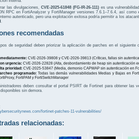
ción interna.
rar las divulgaciones,
CVE-2025-61848 (FG-IR-26-111)
es una vulnerabilida
N RPC en FortiAnalyzer y FortiManager versiones 7.6.1–7.6.4, así como e
nterno autenticado, pero una explotación exitosa podría permitir a los ataca
d
.
ones recomendadas
pos de seguridad deben priorizar la aplicación de parches en el siguiente
nmediatamente:
CVE-2026-39808 y CVE-2026-39813 (Críticas, fallas sin autentic
on urgencia:
CVE-2026-22828 (Alta, desbordamiento de heap sin autenticación en
lta prioridad:
CVE-2025-53847 (Media, demonio CAPWAP sin autenticación en Fo
archeo programado:
Todas las demás vulnerabilidades Medias y Bajas en Forti
ortiProxy, FortiPAM y FortiSwitchManager
nistradores deben consultar el portal PSIRT de Fortinet para obtener las ve
disponibles sin demora.
:
cybersecuritynews.com/fortinet-patches-11-vulnerabilities/
adas relacionadas: