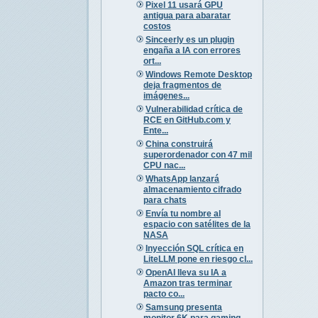
Pixel 11 usará GPU
antigua para abaratar
costos
Sinceerly es un plugin
engaña a IA con errores
ort...
Windows Remote Desktop
deja fragmentos de
imágenes...
Vulnerabilidad crítica de
RCE en GitHub.com y
Ente...
China construirá
superordenador con 47 mil
CPU nac...
WhatsApp lanzará
almacenamiento cifrado
para chats
Envía tu nombre al
espacio con satélites de la
NASA
Inyección SQL crítica en
LiteLLM pone en riesgo cl...
OpenAI lleva su IA a
Amazon tras terminar
pacto co...
Samsung presenta
monitor 6K para gaming