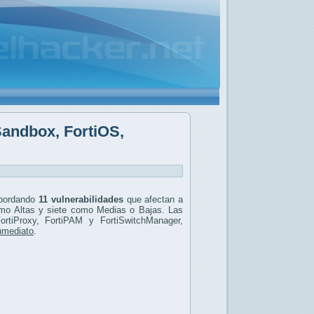
iSandbox, FortiOS,
abordando
11 vulnerabilidades
que afectan a
mo Altas y siete como Medias o Bajas. Las
ortiProxy, FortiPAM y FortiSwitchManager,
inmediato
.