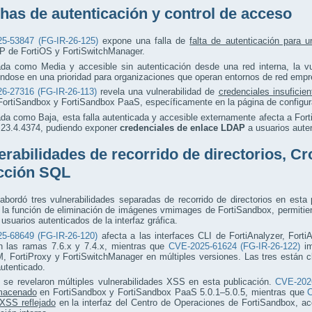
has de autenticación y control de acceso
5-53847 (FG-IR-26-125)
expone una falla de
falta de autenticación para u
de FortiOS y FortiSwitchManager.
ada como Media y accesible sin autenticación desde una red interna, la vu
éndose en una prioridad para organizaciones que operan entornos de red emp
6-27316 (FG-IR-26-113)
revela una vulnerabilidad de
credenciales insuficie
FortiSandbox y FortiSandbox PaaS, específicamente en la página de configu
ada como Baja, esta falla autenticada y accesible externamente afecta a For
a 23.4.4374, pudiendo exponer
credenciales de enlace LDAP
a usuarios auten
erabilidades de recorrido de directorios, Cr
cción SQL
 abordó tres vulnerabilidades separadas de recorrido de directorios en esta
a la función de eliminación de imágenes vmimages de FortiSandbox, permitie
 usuarios autenticados de la interfaz gráfica.
5-68649 (FG-IR-26-120)
afecta a las interfaces CLI de FortiAnalyzer, Fort
n las ramas 7.6.x y 7.4.x, mientras que
CVE-2025-61624 (FG-IR-26-122)
im
, FortiProxy y FortiSwitchManager en múltiples versiones. Las tres están 
autenticado.
 se revelaron múltiples vulnerabilidades XSS en esta publicación.
CVE-2026
macenado
en FortiSandbox y FortiSandbox PaaS 5.0.1–5.0.5, mientras que
C
XSS reflejado
en la interfaz del Centro de Operaciones de FortiSandbox, ac