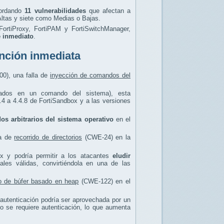
bordando
11 vulnerabilidades
que afectan a
ltas y siete como Medias o Bajas.
 FortiProxy, FortiPAM y FortiSwitchManager,
e inmediato
.
ención inmediata
00), una falla de
inyección de comandos del
sados en un comando del sistema), esta
4.4 a 4.4.8 de FortiSandbox y a las versiones
os arbitrarios del sistema operativo
en el
ca de
recorrido de directorios
(CWE-24) en la
ox y podría permitir a los atacantes
eludir
iales válidas, convirtiéndola en una de las
o de búfer basado en heap
(CWE-122) en el
n autenticación podría ser aprovechada por un
o se requiere autenticación, lo que aumenta