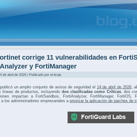
ortinet corrige 11 vulnerabilidades en Fort
iAnalyzer y FortiManager
4 de abril de 2026 | Publicado por el-brujo
 publicó un amplio conjunto de avisos de seguridad el
14 de abril de 2026
, 
s líneas de productos, incluyendo
dos clasificadas como Críticas
, dos co
ciones impactan a FortiSandbox, FortiAnalyzer, FortiManager, FortiOS, F
 a los administradores empresariales a
priorizar la aplicación de parches de 