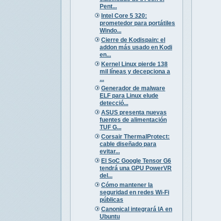
Pent...
Intel Core 5 320:
prometedor para portátiles
Windo...
Cierre de Kodispain: el
addon más usado en Kodi
en...
Kernel Linux pierde 138
mil líneas y decepciona a
...
Generador de malware
ELF para Linux elude
detecció...
ASUS presenta nuevas
fuentes de alimentación
TUF G...
Corsair ThermalProtect:
cable diseñado para
evitar...
El SoC Google Tensor G6
tendrá una GPU PowerVR
del...
Cómo mantener la
seguridad en redes Wi-Fi
públicas
Canonical integrará IA en
Ubuntu