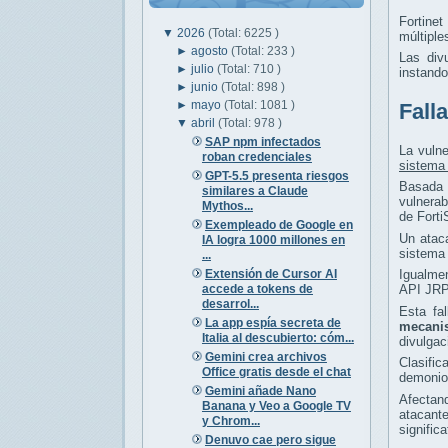
Fortine
▼
2026
(Total: 6225 )
múltiple
►
agosto
(Total: 233 )
Las div
►
julio
(Total: 710 )
instand
►
junio
(Total: 898 )
►
mayo
(Total: 1081 )
Fall
▼
abril
(Total: 978 )
SAP npm infectados
La vuln
roban credenciales
sistema 
GPT-5.5 presenta riesgos
Basada
similares a Claude
vulnerab
Mythos...
de Fort
Exempleado de Google en
Un ataca
IA logra 1000 millones en
sistema 
...
Extensión de Cursor AI
Igualme
accede a tokens de
API JRP
desarrol...
Esta fa
La app espía secreta de
mecani
Italia al descubierto: cóm...
divulgac
Gemini crea archivos
Clasifi
Office gratis desde el chat
demonio 
Gemini añade Nano
Afectand
Banana y Veo a Google TV
atacant
y Chrom...
signific
Denuvo cae pero sigue