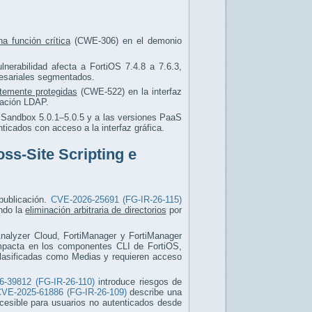
na función crítica
(CWE-306) en el demonio
lnerabilidad afecta a FortiOS 7.4.8 a 7.6.3,
resariales segmentados.
ntemente protegidas
(CWE-522) en la interfaz
ración LDAP.
tiSandbox 5.0.1–5.0.5 y a las versiones PaaS
ticados con acceso a la interfaz gráfica.
oss-Site Scripting e
 publicación.
CVE-2026-25691 (FG-IR-26-115)
ndo la
eliminación arbitraria de directorios
por
iAnalyzer Cloud, FortiManager y FortiManager
pacta en los componentes CLI de FortiOS,
clasificadas como Medias y requieren acceso
-39812 (FG-IR-26-110)
introduce riesgos de
VE-2025-61886 (FG-IR-26-109)
describe una
cesible para usuarios no autenticados desde