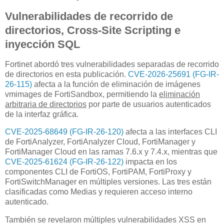
Vulnerabilidades de recorrido de
directorios, Cross-Site Scripting e
inyección SQL
Fortinet abordó tres vulnerabilidades separadas de recorrido
de directorios en esta publicación.
CVE-2026-25691 (FG-IR-
26-115)
afecta a la función de eliminación de imágenes
vmimages de FortiSandbox, permitiendo la
eliminación
arbitraria de directorios
por parte de usuarios autenticados
de la interfaz gráfica.
CVE-2025-68649 (FG-IR-26-120)
afecta a las interfaces CLI
de FortiAnalyzer, FortiAnalyzer Cloud, FortiManager y
FortiManager Cloud en las ramas 7.6.x y 7.4.x, mientras que
CVE-2025-61624 (FG-IR-26-122)
impacta en los
componentes CLI de FortiOS, FortiPAM, FortiProxy y
FortiSwitchManager en múltiples versiones. Las tres están
clasificadas como Medias y requieren acceso interno
autenticado.
También se revelaron múltiples vulnerabilidades XSS en