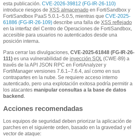
esta publicación.
CVE-2026-39812 (FG-IR-26-110)
introduce riesgos de
XSS almacenado
en FortiSandbox y
FortiSandbox PaaS 5.0.1–5.0.5, mientras que
CVE-2025-
61886 (FG-IR-26-109)
describe una falla de
XSS reflejado
en la interfaz del Centro de Operaciones de FortiSandbox,
accesible para usuarios no autenticados desde una
posición interna.
Para cerrar las divulgaciones,
CVE-2025-61848 (FG-IR-26-
111)
es una vulnerabilidad de
inyección SQL
(CWE-89) a
través de la API JSON RPC en FortiAnalyzer y
FortiManager versiones 7.6.1–7.6.4, así como en sus
contrapartes en la nube. Se requiere acceso interno
autenticado, pero una explotación exitosa podría permitir a
los atacantes
manipular consultas a la base de datos
backend
.
Acciones recomendadas
Los equipos de seguridad deben priorizar la aplicación de
parches en el siguiente orden, basado en la gravedad y el
vector de ataque: