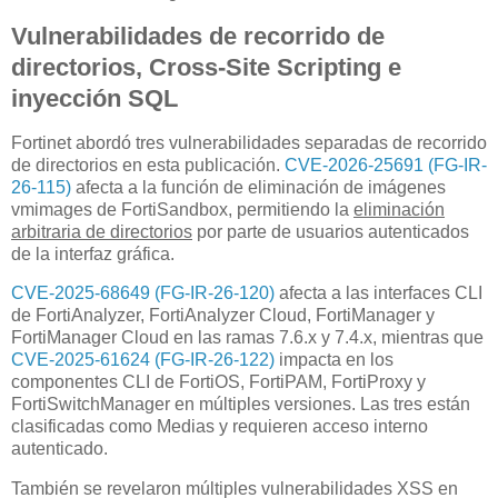
Vulnerabilidades de recorrido de
directorios, Cross-Site Scripting e
inyección SQL
Fortinet abordó tres vulnerabilidades separadas de recorrido
de directorios en esta publicación.
CVE-2026-25691 (FG-IR-
26-115)
afecta a la función de eliminación de imágenes
vmimages de FortiSandbox, permitiendo la
eliminación
arbitraria de directorios
por parte de usuarios autenticados
de la interfaz gráfica.
CVE-2025-68649 (FG-IR-26-120)
afecta a las interfaces CLI
de FortiAnalyzer, FortiAnalyzer Cloud, FortiManager y
FortiManager Cloud en las ramas 7.6.x y 7.4.x, mientras que
CVE-2025-61624 (FG-IR-26-122)
impacta en los
componentes CLI de FortiOS, FortiPAM, FortiProxy y
FortiSwitchManager en múltiples versiones. Las tres están
clasificadas como Medias y requieren acceso interno
autenticado.
También se revelaron múltiples vulnerabilidades XSS en