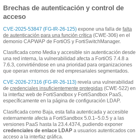
Brechas de autenticación y control de
acceso
CVE-2025-53847 (FG-IR-26-125)
expone una falla de
falta
de autenticación para una función crítica
(CWE-306) en el
demonio CAPWAP de FortiOS y FortiSwitchManager.
Clasificada como Media y accesible sin autenticación desde
una red interna, la vulnerabilidad afecta a FortiOS 7.4.8 a
7.6.3, convirtiéndose en una prioridad para organizaciones
que operan entornos de red empresariales segmentados.
CVE-2026-27316 (FG-IR-26-113)
revela una vulnerabilidad
de
credenciales insuficientemente protegidas
(CWE-522) en
la interfaz web de FortiSandbox y FortiSandbox PaaS,
específicamente en la página de configuración LDAP.
Clasificada como Baja, esta falla autenticada y accesible
externamente afecta a FortiSandbox 5.0.1–5.0.5 y a las
versiones PaaS hasta la 23.4.4374, pudiendo exponer
credenciales de enlace LDAP
a usuarios autenticados con
acceso a la interfaz gráfica.