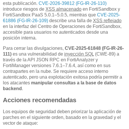
esta publicación.
CVE-2026-39812 (FG-IR-26-110)
introduce riesgos de
XSS almacenado
en FortiSandbox y
FortiSandbox PaaS 5.0.1–5.0.5, mientras que
CVE-2025-
61886 (FG-IR-26-109)
describe una falla de
XSS reflejado
en la interfaz del Centro de Operaciones de FortiSandbox,
accesible para usuarios no autenticados desde una
posición interna.
Para cerrar las divulgaciones,
CVE-2025-61848 (FG-IR-26-
111)
es una vulnerabilidad de
inyección SQL
(CWE-89) a
través de la API JSON RPC en FortiAnalyzer y
FortiManager versiones 7.6.1–7.6.4, así como en sus
contrapartes en la nube. Se requiere acceso interno
autenticado, pero una explotación exitosa podría permitir a
los atacantes
manipular consultas a la base de datos
backend
.
Acciones recomendadas
Los equipos de seguridad deben priorizar la aplicación de
parches en el siguiente orden, basado en la gravedad y el
vector de ataque: