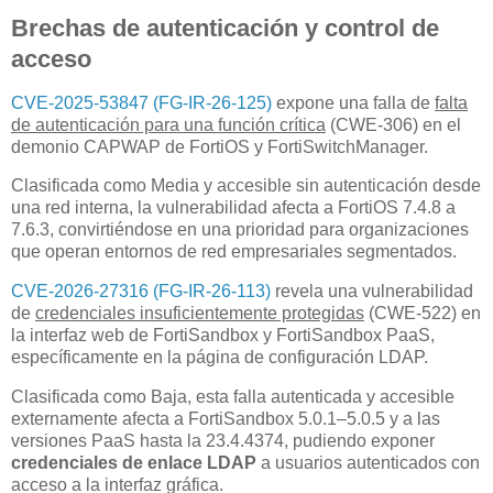
Brechas de autenticación y control de
acceso
CVE-2025-53847 (FG-IR-26-125)
expone una falla de
falta
de autenticación para una función crítica
(CWE-306) en el
demonio CAPWAP de FortiOS y FortiSwitchManager.
Clasificada como Media y accesible sin autenticación desde
una red interna, la vulnerabilidad afecta a FortiOS 7.4.8 a
7.6.3, convirtiéndose en una prioridad para organizaciones
que operan entornos de red empresariales segmentados.
CVE-2026-27316 (FG-IR-26-113)
revela una vulnerabilidad
de
credenciales insuficientemente protegidas
(CWE-522) en
la interfaz web de FortiSandbox y FortiSandbox PaaS,
específicamente en la página de configuración LDAP.
Clasificada como Baja, esta falla autenticada y accesible
externamente afecta a FortiSandbox 5.0.1–5.0.5 y a las
versiones PaaS hasta la 23.4.4374, pudiendo exponer
credenciales de enlace LDAP
a usuarios autenticados con
acceso a la interfaz gráfica.