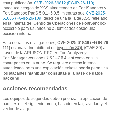
esta publicación.
CVE-2026-39812 (FG-IR-26-110)
introduce riesgos de
XSS almacenado
en FortiSandbox y
FortiSandbox PaaS 5.0.1–5.0.5, mientras que
CVE-2025-
61886 (FG-IR-26-109)
describe una falla de
XSS reflejado
en la interfaz del Centro de Operaciones de FortiSandbox,
accesible para usuarios no autenticados desde una
posición interna.
Para cerrar las divulgaciones,
CVE-2025-61848 (FG-IR-26-
111)
es una vulnerabilidad de
inyección SQL
(CWE-89) a
través de la API JSON RPC en FortiAnalyzer y
FortiManager versiones 7.6.1–7.6.4, así como en sus
contrapartes en la nube. Se requiere acceso interno
autenticado, pero una explotación exitosa podría permitir a
los atacantes
manipular consultas a la base de datos
backend
.
Acciones recomendadas
Los equipos de seguridad deben priorizar la aplicación de
parches en el siguiente orden, basado en la gravedad y el
vector de ataque: