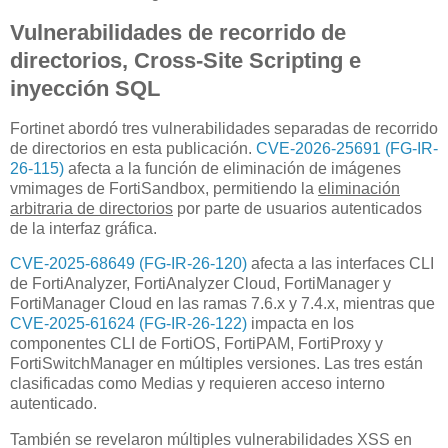
Vulnerabilidades de recorrido de
directorios, Cross-Site Scripting e
inyección SQL
Fortinet abordó tres vulnerabilidades separadas de recorrido
de directorios en esta publicación.
CVE-2026-25691 (FG-IR-
26-115)
afecta a la función de eliminación de imágenes
vmimages de FortiSandbox, permitiendo la
eliminación
arbitraria de directorios
por parte de usuarios autenticados
de la interfaz gráfica.
CVE-2025-68649 (FG-IR-26-120)
afecta a las interfaces CLI
de FortiAnalyzer, FortiAnalyzer Cloud, FortiManager y
FortiManager Cloud en las ramas 7.6.x y 7.4.x, mientras que
CVE-2025-61624 (FG-IR-26-122)
impacta en los
componentes CLI de FortiOS, FortiPAM, FortiProxy y
FortiSwitchManager en múltiples versiones. Las tres están
clasificadas como Medias y requieren acceso interno
autenticado.
También se revelaron múltiples vulnerabilidades XSS en