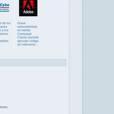
 de los
Grave
aques
vulnerabilidad
s a los
en Adobe
adores
Campaign
Classic permite
mables
ejecutar código
.
sin intervenci...
dores.