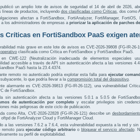
t publicó un amplio lote de avisos de seguridad el 14 de abril de 2026, a
s líneas de productos, incluyendo
dos clasificadas como Críticas
, dos como A
ulgaciones afectan a FortiSandbox, FortiAnalyzer, FortiManager, FortiOS,
o a los administradores de empresas a
priorizar la aplicación de parches d
as Críticas en FortiSandbox PaaS exigen at
erabilidad más grave en este lote de avisos es CVE-2026-39808 (FG-IR-26-1
operativo
clasificada como Crítica en FortiSandbox y FortiSandbox PaaS.
 en CWE-122 (Neutralización inadecuada de elementos especiales u
ilidad accesible a través de API sin autenticación afecta a las versiones 4.
iSandbox PaaS hasta la 23.4.4374.
nte remoto no autenticado podría explotar esta falla para
ejecutar comand
subyacente, lo que podría llevar a la
compromisión total del dispositivo
.
nte alarmante es CVE-2026-39813 (FG-IR-26-112), una vulnerabilidad Críti
C de FortiSandbox.
lla sin autenticación afecta a las versiones 5.0.1 a 5.0.5 de FortiSandb
smos de autenticación por completo
y escalar privilegios sin credenc
iones más peligrosas de este ciclo de publicación.
cada como Alta, CVE-2026-22828 (FG-IR-26-121) describe un
desbordamient
oftpd de FortiAnalyzer Cloud y FortiManager Cloud.
o a las versiones 7.6.2 a 7.6.4, esta vulnerabilidad expuesta a la red y si
e remoto para
ejecutar código arbitrario
o
bloquear el servicio afectado
. N
ativamente su perfil de explotabilidad.