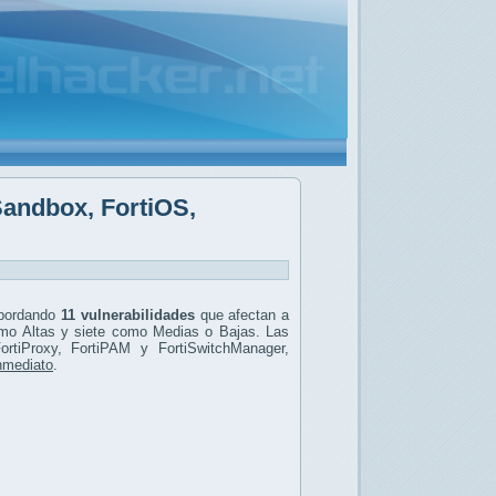
iSandbox, FortiOS,
abordando
11 vulnerabilidades
que afectan a
mo Altas y siete como Medias o Bajas. Las
ortiProxy, FortiPAM y FortiSwitchManager,
inmediato
.