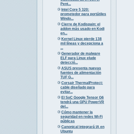
Pent...
Intel Core 5 320:
prometedor para portátiles
Windo...
Cierre de Kodispain: el
addon más usado en Kodi
en...
Kernel Linux pierde 138
mil líneas y decepciona a
...
Generador de malware
ELF para Linux elude
detecció...
ASUS presenta nuevas
fuentes de alimentación
TUF G...
Corsair ThermalProtect:
cable diseñado para
evitar...
El SoC Google Tensor G6
tendrá una GPU PowerVR
del...
Cómo mantener la
seguridad en redes Wi-Fi
públicas
Canonical integrará IA en
Ubuntu