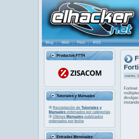
Blog
Web
Foro
RSS
Productos FTTH
F
Fort
martes, 1
Fortinet
múltiple
Tutoriales y Manuales
divulga
instando
Recopilación de
Tutoriales y
Manuales
ordenados por categorías
Últimos
Manuales
publicados
ordenados por fecha
Entradas Mensuales