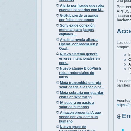
una posi
Alerta por fraude que roba
Para cer
cuentas bancarias con M...
API JSO
GitHub pierde usuarios
acceso i
por fallos constantes
backen
Sony exige conexión
Acci
mensual para juegos
digitales ...
Analista revela alianza
Los equi
OpenAI con MediaTek y
ataque:
Qual...
Nuevo sistema genera
I
errores intencionales en
C
corr...
A
Nuevo ataque BlobPhish
P
roba credenciales de
F
inicio...
Los admi
Meta transmitirá energía
parches 
solar desde el espacio pa...
Meta cobraría por guardar
chats en WhatsApp
Fuentes
IA supera en gasto a
https://
salarios humanos
Amazon presenta IA que
Entr
vende por voz como un
humano
Nuevo grupo de