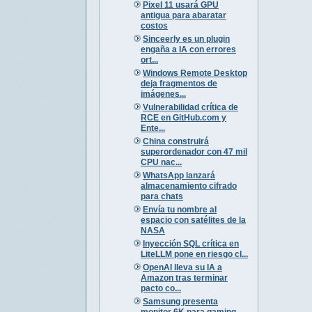
Pixel 11 usará GPU
antigua para abaratar
costos
Sinceerly es un plugin
engaña a IA con errores
ort...
Windows Remote Desktop
deja fragmentos de
imágenes...
Vulnerabilidad crítica de
RCE en GitHub.com y
Ente...
China construirá
superordenador con 47 mil
CPU nac...
WhatsApp lanzará
almacenamiento cifrado
para chats
Envía tu nombre al
espacio con satélites de la
NASA
Inyección SQL crítica en
LiteLLM pone en riesgo cl...
OpenAI lleva su IA a
Amazon tras terminar
pacto co...
Samsung presenta
monitor 6K para gaming