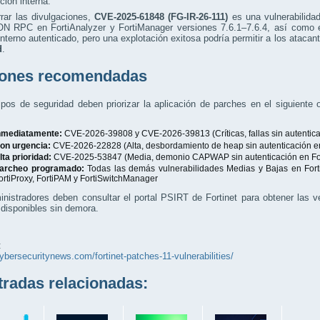
ción interna.
rar las divulgaciones,
CVE-2025-61848 (FG-IR-26-111)
es una vulnerabilida
N RPC en FortiAnalyzer y FortiManager versiones 7.6.1–7.6.4, así como e
nterno autenticado, pero una explotación exitosa podría permitir a los ataca
d
.
ones recomendadas
pos de seguridad deben priorizar la aplicación de parches en el siguiente
nmediatamente:
CVE-2026-39808 y CVE-2026-39813 (Críticas, fallas sin autentic
on urgencia:
CVE-2026-22828 (Alta, desbordamiento de heap sin autenticación en
lta prioridad:
CVE-2025-53847 (Media, demonio CAPWAP sin autenticación en Fo
archeo programado:
Todas las demás vulnerabilidades Medias y Bajas en Forti
ortiProxy, FortiPAM y FortiSwitchManager
nistradores deben consultar el portal PSIRT de Fortinet para obtener las ve
disponibles sin demora.
:
cybersecuritynews.com/fortinet-patches-11-vulnerabilities/
adas relacionadas: