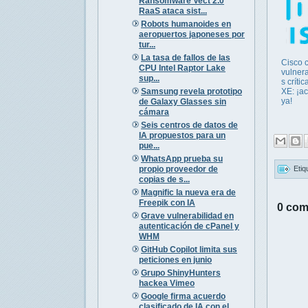
Ransomware Vect 2.0
RaaS ataca sist...
Robots humanoides en
aeropuertos japoneses por
tur...
La tasa de fallos de las
Cisco c
CPU Intel Raptor Lake
vulner
sup...
s críti
Samsung revela prototipo
XE: ¡ac
ya!
de Galaxy Glasses sin
cámara
Seis centros de datos de
IA propuestos para un
pue...
WhatsApp prueba su
propio proveedor de
Etiq
copias de s...
Magnific la nueva era de
Freepik con IA
0 com
Grave vulnerabilidad en
autenticación de cPanel y
WHM
GitHub Copilot limita sus
peticiones en junio
Grupo ShinyHunters
hackea Vimeo
Google firma acuerdo
clasificado de IA con el