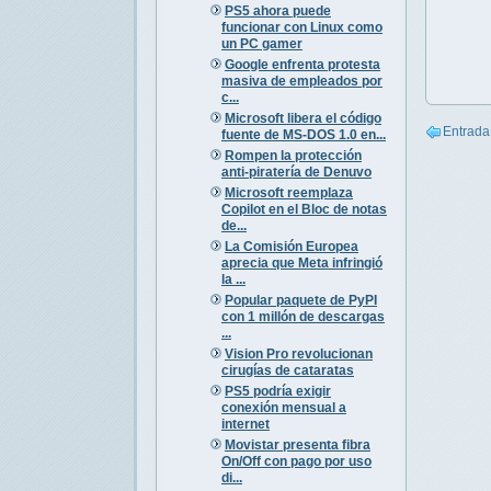
PS5 ahora puede
funcionar con Linux como
un PC gamer
Google enfrenta protesta
masiva de empleados por
c...
Microsoft libera el código
Entrada
fuente de MS-DOS 1.0 en...
Rompen la protección
anti-piratería de Denuvo
Microsoft reemplaza
Copilot en el Bloc de notas
de...
La Comisión Europea
aprecia que Meta infringió
la ...
Popular paquete de PyPI
con 1 millón de descargas
...
Vision Pro revolucionan
cirugías de cataratas
PS5 podría exigir
conexión mensual a
internet
Movistar presenta fibra
On/Off con pago por uso
di...