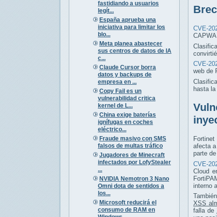
fastidiando a usuarios
Brec
legít...
España aprueba una
iniciativa para limitar los
CVE-202
blo...
CAPWAP 
Meta planea abastecer
Clasific
sus centros de datos de IA
convirti
c...
CVE-202
Claude Cursor borra
web de 
datos y backups de
Clasific
empresa en ...
hasta l
Copy Fail es un
vulnerabilidad critica
Vuln
kernel de L...
China exige baterías
inye
ignífugas en coches
eléctrico...
Fraude masivo con SMS
Fortinet
falsos de multas tráfico
afecta 
parte de
Jugadores de Minecraft
infectados por LofyStealer
CVE-202
...
Cloud e
FortiPAM
NVIDIA Nemotron 3 Nano
interno 
Omni dota de sentidos a
los...
También
Microsoft reducirá el
XSS al
consumo de RAM en
falla de
Windows