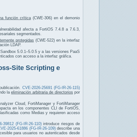
na función crítica
(CWE-306) en el demonio
lnerabilidad afecta a FortiOS 7.4.8 a 7.6.3,
resariales segmentados.
ntemente protegidas
(CWE-522) en la interfaz
ración LDAP.
tiSandbox 5.0.1–5.0.5 y a las versiones PaaS
ticados con acceso a la interfaz gráfica.
oss-Site Scripting e
 publicación.
CVE-2026-25691 (FG-IR-26-115)
ndo la
eliminación arbitraria de directorios
por
iAnalyzer Cloud, FortiManager y FortiManager
pacta en los componentes CLI de FortiOS,
clasificadas como Medias y requieren acceso
-39812 (FG-IR-26-110)
introduce riesgos de
VE-2025-61886 (FG-IR-26-109)
describe una
cesible para usuarios no autenticados desde