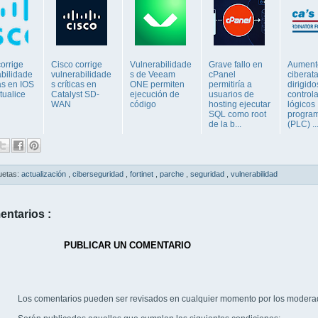
orrige
Cisco corrige
Vulnerabilidade
Grave fallo en
Aumento
abilidade
vulnerabilidade
s de Veeam
cPanel
ciberat
cas en IOS
s críticas en
ONE permiten
permitiría a
dirigido
tualice
Catalyst SD-
ejecución de
usuarios de
control
WAN
código
hosting ejecutar
lógicos
SQL como root
progra
de la b...
(PLC) ..
uetas:
actualización
,
ciberseguridad
,
fortinet
,
parche
,
seguridad
,
vulnerabilidad
entarios :
PUBLICAR UN COMENTARIO
Los comentarios pueden ser revisados en cualquier momento por los modera