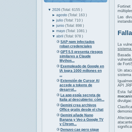
Fortine
▼
2026
(Total: 6155 )
múltiple
►
agosto
(Total: 163 )
Las div
►
julio
(Total: 710 )
instand
►
junio
(Total: 898 )
►
mayo
(Total: 1081 )
Fall
▼
abril
(Total: 978 )
SAP npm infectados
La vuln
roban credenciales
sistema 
GPT-5.5 presenta riesgos
Basada
similares a Claude
vulnerab
Mythos...
de Fort
Exempleado de Google en
Un ataca
IA logra 1000 millones en
sistema 
...
Extensión de Cursor AI
Igualme
accede a tokens de
API JRP
desarrol...
Esta fa
La app espía secreta de
mecani
Italia al descubierto: cóm...
divulgac
Gemini crea archivos
Clasifi
Office gratis desde el chat
demonio 
Gemini añade Nano
Afectand
Banana y Veo a Google TV
atacant
y Chrom...
signific
Denuvo cae pero sigue