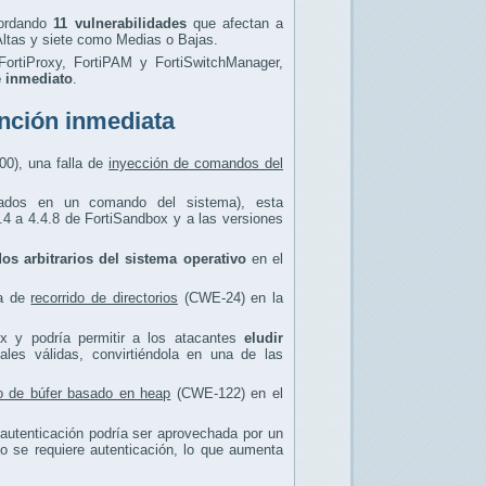
bordando
11 vulnerabilidades
que afectan a
ltas y siete como Medias o Bajas.
 FortiProxy, FortiPAM y FortiSwitchManager,
e inmediato
.
ención inmediata
00), una falla de
inyección de comandos del
sados en un comando del sistema), esta
4.4 a 4.4.8 de FortiSandbox y a las versiones
os arbitrarios del sistema operativo
en el
ca de
recorrido de directorios
(CWE-24) en la
ox y podría permitir a los atacantes
eludir
iales válidas, convirtiéndola en una de las
o de búfer basado en heap
(CWE-122) en el
n autenticación podría ser aprovechada por un
o se requiere autenticación, lo que aumenta