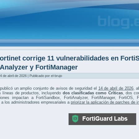
ortinet corrige 11 vulnerabilidades en Fort
iAnalyzer y FortiManager
4 de abril de 2026 | Publicado por el-brujo
 publicó un amplio conjunto de avisos de seguridad el
14 de abril de 2026
, 
s líneas de productos, incluyendo
dos clasificadas como Críticas
, dos co
ciones impactan a FortiSandbox, FortiAnalyzer, FortiManager, FortiOS, F
 a los administradores empresariales a
priorizar la aplicación de parches de 