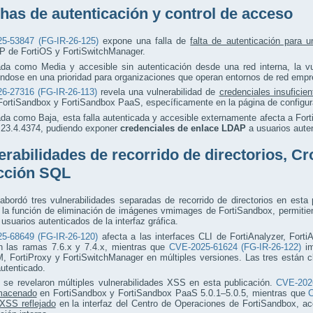
has de autenticación y control de acceso
5-53847 (FG-IR-26-125)
expone una falla de
falta de autenticación para u
de FortiOS y FortiSwitchManager.
ada como Media y accesible sin autenticación desde una red interna, la vu
éndose en una prioridad para organizaciones que operan entornos de red emp
6-27316 (FG-IR-26-113)
revela una vulnerabilidad de
credenciales insuficie
FortiSandbox y FortiSandbox PaaS, específicamente en la página de configu
ada como Baja, esta falla autenticada y accesible externamente afecta a For
a 23.4.4374, pudiendo exponer
credenciales de enlace LDAP
a usuarios auten
erabilidades de recorrido de directorios, Cr
cción SQL
 abordó tres vulnerabilidades separadas de recorrido de directorios en esta
a la función de eliminación de imágenes vmimages de FortiSandbox, permitie
 usuarios autenticados de la interfaz gráfica.
5-68649 (FG-IR-26-120)
afecta a las interfaces CLI de FortiAnalyzer, Fort
n las ramas 7.6.x y 7.4.x, mientras que
CVE-2025-61624 (FG-IR-26-122)
im
, FortiProxy y FortiSwitchManager en múltiples versiones. Las tres están 
autenticado.
 se revelaron múltiples vulnerabilidades XSS en esta publicación.
CVE-2026
macenado
en FortiSandbox y FortiSandbox PaaS 5.0.1–5.0.5, mientras que
C
XSS reflejado
en la interfaz del Centro de Operaciones de FortiSandbox, ac