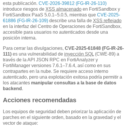
esta publicación.
CVE-2026-39812 (FG-IR-26-110)
introduce riesgos de
XSS almacenado
en FortiSandbox y
FortiSandbox PaaS 5.0.1–5.0.5, mientras que
CVE-2025-
61886 (FG-IR-26-109)
describe una falla de
XSS reflejado
en la interfaz del Centro de Operaciones de FortiSandbox,
accesible para usuarios no autenticados desde una
posición interna.
Para cerrar las divulgaciones,
CVE-2025-61848 (FG-IR-26-
111)
es una vulnerabilidad de
inyección SQL
(CWE-89) a
través de la API JSON RPC en FortiAnalyzer y
FortiManager versiones 7.6.1–7.6.4, así como en sus
contrapartes en la nube. Se requiere acceso interno
autenticado, pero una explotación exitosa podría permitir a
los atacantes
manipular consultas a la base de datos
backend
.
Acciones recomendadas
Los equipos de seguridad deben priorizar la aplicación de
parches en el siguiente orden, basado en la gravedad y el
vector de ataque: