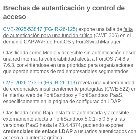
Brechas de autenticación y control de
acceso
CVE-2025-53847 (FG-IR-26-125)
expone una falla de
falta
de autenticación para una función crítica
(CWE-306) en el
demonio CAPWAP de FortiOS y FortiSwitchManager.
Clasificada como Media y accesible sin autenticación desde
una red interna, la vulnerabilidad afecta a FortiOS 7.4.8 a
7.6.3, convirtiéndose en una prioridad para organizaciones
que operan entornos de red empresariales segmentados.
CVE-2026-27316 (FG-IR-26-113)
revela una vulnerabilidad
de
credenciales insuficientemente protegidas
(CWE-522) en
la interfaz web de FortiSandbox y FortiSandbox PaaS,
específicamente en la página de configuración LDAP.
Clasificada como Baja, esta falla autenticada y accesible
externamente afecta a FortiSandbox 5.0.1–5.0.5 y a las
versiones PaaS hasta la 23.4.4374, pudiendo exponer
credenciales de enlace LDAP
a usuarios autenticados con
acceso a la interfaz gráfica.