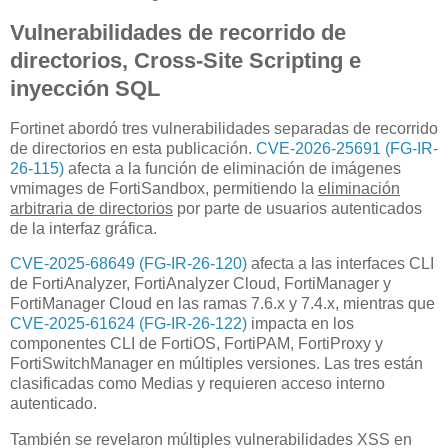
Vulnerabilidades de recorrido de
directorios, Cross-Site Scripting e
inyección SQL
Fortinet abordó tres vulnerabilidades separadas de recorrido
de directorios en esta publicación.
CVE-2026-25691 (FG-IR-
26-115)
afecta a la función de eliminación de imágenes
vmimages de FortiSandbox, permitiendo la
eliminación
arbitraria de directorios
por parte de usuarios autenticados
de la interfaz gráfica.
CVE-2025-68649 (FG-IR-26-120)
afecta a las interfaces CLI
de FortiAnalyzer, FortiAnalyzer Cloud, FortiManager y
FortiManager Cloud en las ramas 7.6.x y 7.4.x, mientras que
CVE-2025-61624 (FG-IR-26-122)
impacta en los
componentes CLI de FortiOS, FortiPAM, FortiProxy y
FortiSwitchManager en múltiples versiones. Las tres están
clasificadas como Medias y requieren acceso interno
autenticado.
También se revelaron múltiples vulnerabilidades XSS en