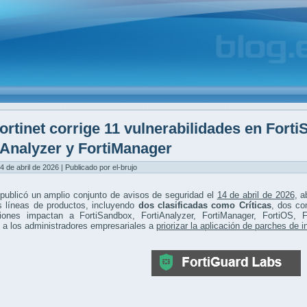
ortinet corrige 11 vulnerabilidades en Fort
iAnalyzer y FortiManager
4 de abril de 2026 | Publicado por el-brujo
 publicó un amplio conjunto de avisos de seguridad el
14 de abril de 2026
, 
s líneas de productos, incluyendo
dos clasificadas como Críticas
, dos co
ciones impactan a FortiSandbox, FortiAnalyzer, FortiManager, FortiOS, F
 a los administradores empresariales a
priorizar la aplicación de parches de 