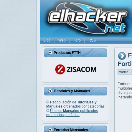
Blog
Web
Foro
RSS
Productos FTTH
F
Fort
martes, 1
Fortinet
múltiple
Tutoriales y Manuales
divulga
instando
Recopilación de
Tutoriales y
Manuales
ordenados por categorías
Últimos
Manuales
publicados
ordenados por fecha
Entradas Mensuales