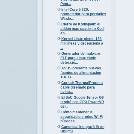
Pent...
Intel Core 5 320:
prometedor para portátiles
Windo...
Cierre de Kodispain: el
addon más usado en Kodi
en...
Kernel Linux pierde 138
mil líneas y decepciona a
...
Generador de malware
ELF para Linux elude
detecció...
ASUS presenta nuevas
fuentes de alimentación
TUF G...
Corsair ThermalProtect:
cable diseñado para
evitar...
El SoC Google Tensor G6
tendrá una GPU PowerVR
del...
Cómo mantener la
seguridad en redes Wi-Fi
públicas
Canonical integrará IA en
Ubuntu