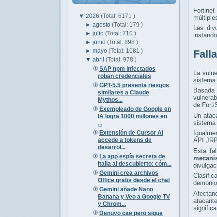
Fortine
▼
2026
(Total: 6171 )
múltiple
►
agosto
(Total: 179 )
Las div
►
julio
(Total: 710 )
instand
►
junio
(Total: 898 )
►
mayo
(Total: 1081 )
Fall
▼
abril
(Total: 978 )
SAP npm infectados
La vuln
roban credenciales
sistema 
GPT-5.5 presenta riesgos
Basada
similares a Claude
vulnerab
Mythos...
de Fort
Exempleado de Google en
Un ataca
IA logra 1000 millones en
sistema 
...
Extensión de Cursor AI
Igualme
accede a tokens de
API JRP
desarrol...
Esta fa
La app espía secreta de
mecani
Italia al descubierto: cóm...
divulgac
Gemini crea archivos
Clasifi
Office gratis desde el chat
demonio 
Gemini añade Nano
Afectand
Banana y Veo a Google TV
atacant
y Chrom...
signific
Denuvo cae pero sigue