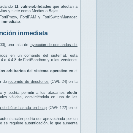
bordando
11 vulnerabilidades
que afectan a
ltas y siete como Medias o Bajas.
 FortiProxy, FortiPAM y FortiSwitchManager,
e inmediato
.
ención inmediata
00), una falla de
inyección de comandos del
sados en un comando del sistema), esta
4.4 a 4.4.8 de FortiSandbox y a las versiones
os arbitrarios del sistema operativo
en el
ca de
recorrido de directorios
(CWE-24) en la
ox y podría permitir a los atacantes
eludir
iales válidas, convirtiéndola en una de las
o de búfer basado en heap
(CWE-122) en el
n autenticación podría ser aprovechada por un
o se requiere autenticación, lo que aumenta