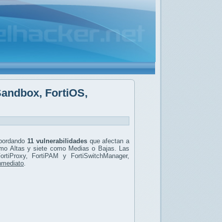
iSandbox, FortiOS,
abordando
11 vulnerabilidades
que afectan a
mo Altas y siete como Medias o Bajas. Las
ortiProxy, FortiPAM y FortiSwitchManager,
inmediato
.