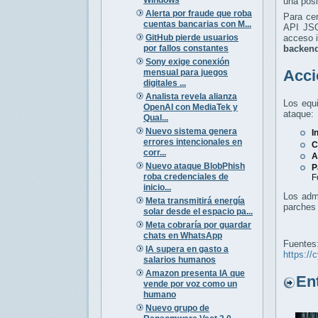
una posi
Alerta por fraude que roba
Para cer
cuentas bancarias con M...
API JSO
GitHub pierde usuarios
acceso i
por fallos constantes
backen
Sony exige conexión
Acci
mensual para juegos
digitales ...
Analista revela alianza
Los equi
OpenAI con MediaTek y
ataque:
Qual...
Nuevo sistema genera
I
errores intencionales en
C
corr...
A
Nuevo ataque BlobPhish
P
roba credenciales de
F
inicio...
Los admi
Meta transmitirá energía
parches 
solar desde el espacio pa...
Meta cobraría por guardar
chats en WhatsApp
Fuentes
IA supera en gasto a
https://
salarios humanos
Amazon presenta IA que
Entr
vende por voz como un
humano
Nuevo grupo de