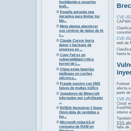
fastidiando a usuarios
Brec
legít...
España aprueba una
iniciativa para limitar los
CVE-202
blo...
CAPWAP 
Meta planea abastecer
Clasific
sus centros de datos de IA
convirti
c...
CVE-202
Claude Cursor borra
web de 
datos y backups de
Clasific
empresa en ...
hasta l
Copy Fail es un
vulnerabilidad critica
Vuln
kernel de L...
China exige baterías
inye
ignífugas en coches
eléctrico...
Fraude masivo con SMS
Fortinet
falsos de multas tráfico
afecta 
parte de
Jugadores de Minecraft
infectados por LofyStealer
CVE-202
...
Cloud e
FortiPAM
NVIDIA Nemotron 3 Nano
interno 
Omni dota de sentidos a
los...
También
Microsoft reducirá el
XSS al
consumo de RAM en
falla de
Windows