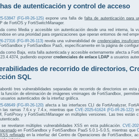
has de autenticación y control de acceso
5-53847 (FG-IR-26-125)
expone una falla de
falta de autenticación para u
de FortiOS y FortiSwitchManager.
ada como Media y accesible sin autenticación desde una red interna, la vu
éndose en una prioridad para organizaciones que operan entornos de red emp
6-27316 (FG-IR-26-113)
revela una vulnerabilidad de
credenciales insuficie
FortiSandbox y FortiSandbox PaaS, específicamente en la página de configu
ada como Baja, esta falla autenticada y accesible externamente afecta a For
a 23.4.4374, pudiendo exponer
credenciales de enlace LDAP
a usuarios auten
erabilidades de recorrido de directorios, Cr
cción SQL
 abordó tres vulnerabilidades separadas de recorrido de directorios en esta
a la función de eliminación de imágenes vmimages de FortiSandbox, permitie
 usuarios autenticados de la interfaz gráfica.
5-68649 (FG-IR-26-120)
afecta a las interfaces CLI de FortiAnalyzer, Fort
n las ramas 7.6.x y 7.4.x, mientras que
CVE-2025-61624 (FG-IR-26-122)
im
, FortiProxy y FortiSwitchManager en múltiples versiones. Las tres están 
autenticado.
 se revelaron múltiples vulnerabilidades XSS en esta publicación.
CVE-2026
macenado
en FortiSandbox y FortiSandbox PaaS 5.0.1–5.0.5, mientras que
C
XSS reflejado
en la interfaz del Centro de Operaciones de FortiSandbox, ac