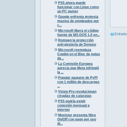
PS5 ahora puede
funcionar con Linux como
un PC gamer
Google enfrenta protesta
masiva de empleados por
c...
Microsoft libera el código
Entrada
fuente de MS-DOS 1.0 en...
Rompen la protección
anti-piratería de Denuvo
Microsoft reemplaza
Copilot en el Bloc de notas
de...
La Comisión Europea
aprecia que Meta infringió
la ...
Popular paquete de PyPI
con 1 millón de descargas
...
Vision Pro revolucionan
cirugías de cataratas
PS5 podría exigir
conexión mensual a
internet
Movistar presenta fibra
On/Off con pago por uso
di...