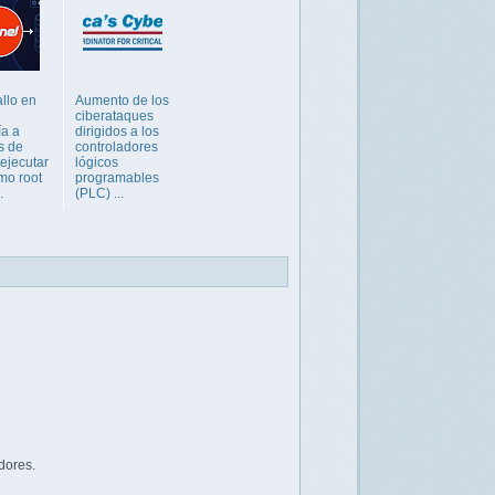
allo en
Aumento de los
ciberataques
ía a
dirigidos a los
s de
controladores
 ejecutar
lógicos
mo root
programables
.
(PLC) ...
dores.