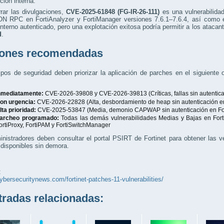
ción interna.
rar las divulgaciones,
CVE-2025-61848 (FG-IR-26-111)
es una vulnerabilida
N RPC en FortiAnalyzer y FortiManager versiones 7.6.1–7.6.4, así como e
nterno autenticado, pero una explotación exitosa podría permitir a los ataca
d
.
ones recomendadas
pos de seguridad deben priorizar la aplicación de parches en el siguiente
nmediatamente:
CVE-2026-39808 y CVE-2026-39813 (Críticas, fallas sin autentic
on urgencia:
CVE-2026-22828 (Alta, desbordamiento de heap sin autenticación en
lta prioridad:
CVE-2025-53847 (Media, demonio CAPWAP sin autenticación en Fo
archeo programado:
Todas las demás vulnerabilidades Medias y Bajas en Forti
ortiProxy, FortiPAM y FortiSwitchManager
nistradores deben consultar el portal PSIRT de Fortinet para obtener las ve
disponibles sin demora.
:
cybersecuritynews.com/fortinet-patches-11-vulnerabilities/
adas relacionadas: