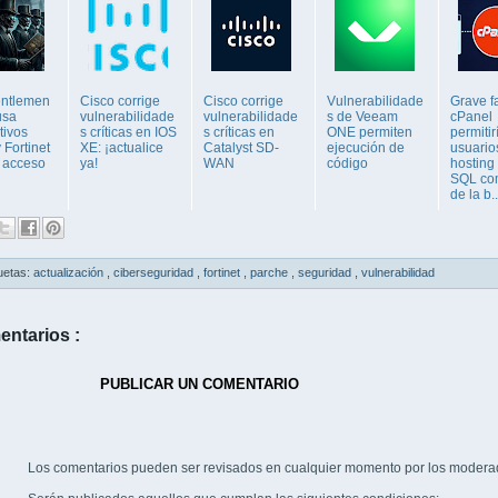
ntlemen
Cisco corrige
Cisco corrige
Vulnerabilidade
Grave f
usa
vulnerabilidade
vulnerabilidade
s de Veeam
cPanel
tivos
s críticas en IOS
s críticas en
ONE permiten
permitir
 Fortinet
XE: ¡actualice
Catalyst SD-
ejecución de
usuario
l acceso
ya!
WAN
código
hosting
SQL co
de la b..
uetas:
actualización
,
ciberseguridad
,
fortinet
,
parche
,
seguridad
,
vulnerabilidad
entarios :
PUBLICAR UN COMENTARIO
Los comentarios pueden ser revisados en cualquier momento por los modera