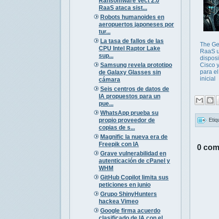
Ransomware Vect 2.0
RaaS ataca sist...
Robots humanoides en
aeropuertos japoneses por
tur...
La tasa de fallos de las
The Ge
CPU Intel Raptor Lake
RaaS 
sup...
disposi
Samsung revela prototipo
Cisco y
para e
de Galaxy Glasses sin
inicial
cámara
Seis centros de datos de
IA propuestos para un
pue...
WhatsApp prueba su
propio proveedor de
Etiq
copias de s...
Magnific la nueva era de
Freepik con IA
0 com
Grave vulnerabilidad en
autenticación de cPanel y
WHM
GitHub Copilot limita sus
peticiones en junio
Grupo ShinyHunters
hackea Vimeo
Google firma acuerdo
clasificado de IA con el