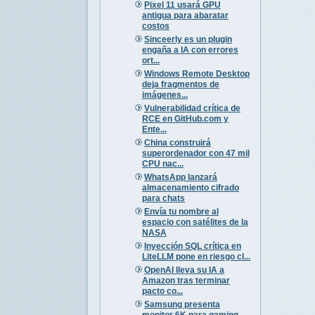
Pixel 11 usará GPU
antigua para abaratar
costos
Sinceerly es un plugin
engaña a IA con errores
ort...
Windows Remote Desktop
deja fragmentos de
imágenes...
Vulnerabilidad crítica de
RCE en GitHub.com y
Ente...
China construirá
superordenador con 47 mil
CPU nac...
WhatsApp lanzará
almacenamiento cifrado
para chats
Envía tu nombre al
espacio con satélites de la
NASA
Inyección SQL crítica en
LiteLLM pone en riesgo cl...
OpenAI lleva su IA a
Amazon tras terminar
pacto co...
Samsung presenta
monitor 6K para gaming