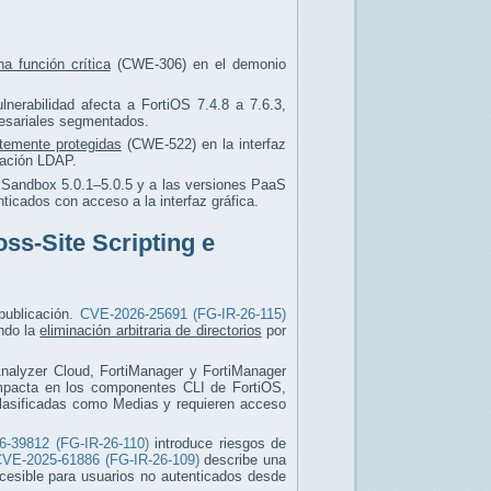
na función crítica
(CWE-306) en el demonio
lnerabilidad afecta a FortiOS 7.4.8 a 7.6.3,
resariales segmentados.
ntemente protegidas
(CWE-522) en la interfaz
ración LDAP.
tiSandbox 5.0.1–5.0.5 y a las versiones PaaS
ticados con acceso a la interfaz gráfica.
oss-Site Scripting e
 publicación.
CVE-2026-25691 (FG-IR-26-115)
ndo la
eliminación arbitraria de directorios
por
iAnalyzer Cloud, FortiManager y FortiManager
pacta en los componentes CLI de FortiOS,
clasificadas como Medias y requieren acceso
-39812 (FG-IR-26-110)
introduce riesgos de
VE-2025-61886 (FG-IR-26-109)
describe una
cesible para usuarios no autenticados desde