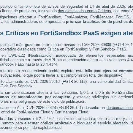
t publicó un amplio lote de avisos de seguridad el 14 de abril de 2026, a
s líneas de productos, incluyendo
dos clasificadas como Críticas
, dos como A
ulgaciones afectan a FortiSandbox, FortiAnalyzer, FortiManager, FortiOS,
o a los administradores de empresas a
priorizar la aplicación de parches d
as Críticas en FortiSandbox PaaS exigen at
erabilidad más grave en este lote de avisos es CVE-2026-39808 (FG-IR-26-1
operativo
clasificada como Crítica en FortiSandbox y FortiSandbox PaaS.
 en CWE-122 (Neutralización inadecuada de elementos especiales u
ilidad accesible a través de API sin autenticación afecta a las versiones 4.
iSandbox PaaS hasta la 23.4.4374.
nte remoto no autenticado podría explotar esta falla para
ejecutar comand
subyacente, lo que podría llevar a la
compromisión total del dispositivo
.
nte alarmante es CVE-2026-39813 (FG-IR-26-112), una vulnerabilidad Críti
C de FortiSandbox.
lla sin autenticación afecta a las versiones 5.0.1 a 5.0.5 de FortiSandb
smos de autenticación por completo
y escalar privilegios sin credenc
iones más peligrosas de este ciclo de publicación.
cada como Alta, CVE-2026-22828 (FG-IR-26-121) describe un
desbordamient
oftpd de FortiAnalyzer Cloud y FortiManager Cloud.
o a las versiones 7.6.2 a 7.6.4, esta vulnerabilidad expuesta a la red y si
e remoto para
ejecutar código arbitrario
o
bloquear el servicio afectado
. N
ativamente su perfil de explotabilidad.