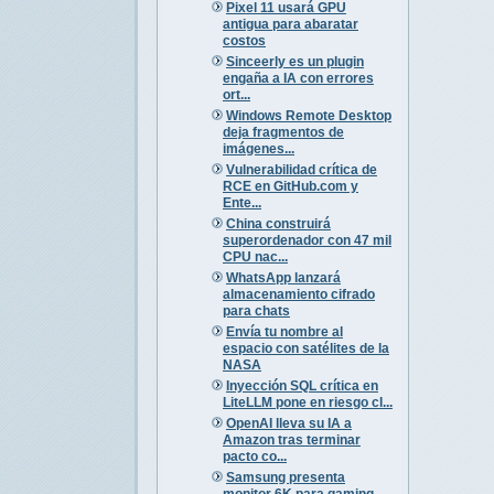
Pixel 11 usará GPU
antigua para abaratar
costos
Sinceerly es un plugin
engaña a IA con errores
ort...
Windows Remote Desktop
deja fragmentos de
imágenes...
Vulnerabilidad crítica de
RCE en GitHub.com y
Ente...
China construirá
superordenador con 47 mil
CPU nac...
WhatsApp lanzará
almacenamiento cifrado
para chats
Envía tu nombre al
espacio con satélites de la
NASA
Inyección SQL crítica en
LiteLLM pone en riesgo cl...
OpenAI lleva su IA a
Amazon tras terminar
pacto co...
Samsung presenta
monitor 6K para gaming