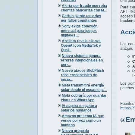
una posi
Alerta por fraude que roba
Para cer
cuentas bancarias con M...
API JSO
GitHub pierde usuarios
acceso i
por fallos constantes
backen
Sony exige conexión
Acci
mensual para juegos
digitales ...
Analista revela alianza
Los equi
OpenAI con MediaTek y
ataque:
Qual...
Nuevo sistema genera
I
errores intencionales en
C
corr...
A
Nuevo ataque BlobPhish
P
roba credenciales de
F
inicio...
Los admi
Meta transmitirá energía
parches 
solar desde el espacio pa...
Meta cobraría por guardar
chats en WhatsApp
Fuentes
IA supera en gasto a
https://
salarios humanos
Amazon presenta IA que
Entr
vende por voz como un
humano
Nuevo grupo de