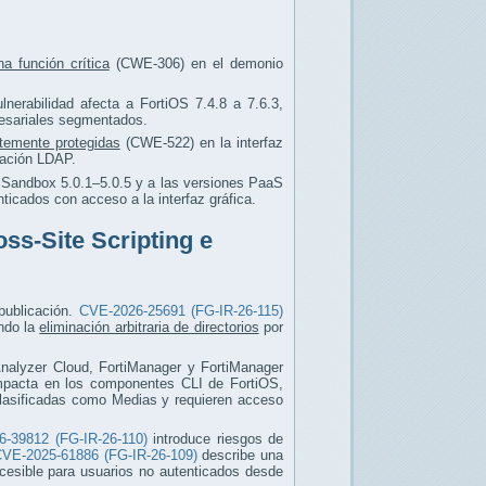
na función crítica
(CWE-306) en el demonio
lnerabilidad afecta a FortiOS 7.4.8 a 7.6.3,
resariales segmentados.
ntemente protegidas
(CWE-522) en la interfaz
ración LDAP.
tiSandbox 5.0.1–5.0.5 y a las versiones PaaS
ticados con acceso a la interfaz gráfica.
oss-Site Scripting e
 publicación.
CVE-2026-25691 (FG-IR-26-115)
ndo la
eliminación arbitraria de directorios
por
iAnalyzer Cloud, FortiManager y FortiManager
pacta en los componentes CLI de FortiOS,
clasificadas como Medias y requieren acceso
-39812 (FG-IR-26-110)
introduce riesgos de
VE-2025-61886 (FG-IR-26-109)
describe una
cesible para usuarios no autenticados desde