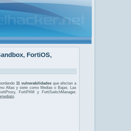
iSandbox, FortiOS,
abordando
11 vulnerabilidades
que afectan a
mo Altas y siete como Medias o Bajas. Las
ortiProxy, FortiPAM y FortiSwitchManager,
inmediato
.