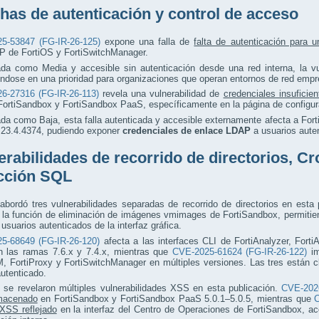
has de autenticación y control de acceso
5-53847 (FG-IR-26-125)
expone una falla de
falta de autenticación para u
de FortiOS y FortiSwitchManager.
ada como Media y accesible sin autenticación desde una red interna, la vu
éndose en una prioridad para organizaciones que operan entornos de red emp
6-27316 (FG-IR-26-113)
revela una vulnerabilidad de
credenciales insuficie
FortiSandbox y FortiSandbox PaaS, específicamente en la página de configu
ada como Baja, esta falla autenticada y accesible externamente afecta a For
a 23.4.4374, pudiendo exponer
credenciales de enlace LDAP
a usuarios auten
erabilidades de recorrido de directorios, Cr
cción SQL
 abordó tres vulnerabilidades separadas de recorrido de directorios en esta
a la función de eliminación de imágenes vmimages de FortiSandbox, permitie
 usuarios autenticados de la interfaz gráfica.
5-68649 (FG-IR-26-120)
afecta a las interfaces CLI de FortiAnalyzer, Fort
n las ramas 7.6.x y 7.4.x, mientras que
CVE-2025-61624 (FG-IR-26-122)
im
, FortiProxy y FortiSwitchManager en múltiples versiones. Las tres están 
autenticado.
 se revelaron múltiples vulnerabilidades XSS en esta publicación.
CVE-2026
macenado
en FortiSandbox y FortiSandbox PaaS 5.0.1–5.0.5, mientras que
C
XSS reflejado
en la interfaz del Centro de Operaciones de FortiSandbox, ac