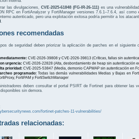
ción interna.
rar las divulgaciones,
CVE-2025-61848 (FG-IR-26-111)
es una vulnerabilida
N RPC en FortiAnalyzer y FortiManager versiones 7.6.1–7.6.4, así como e
nterno autenticado, pero una explotación exitosa podría permitir a los ataca
d
.
ones recomendadas
pos de seguridad deben priorizar la aplicación de parches en el siguiente
nmediatamente:
CVE-2026-39808 y CVE-2026-39813 (Críticas, fallas sin autentic
on urgencia:
CVE-2026-22828 (Alta, desbordamiento de heap sin autenticación en
lta prioridad:
CVE-2025-53847 (Media, demonio CAPWAP sin autenticación en Fo
archeo programado:
Todas las demás vulnerabilidades Medias y Bajas en Forti
ortiProxy, FortiPAM y FortiSwitchManager
nistradores deben consultar el portal PSIRT de Fortinet para obtener las ve
disponibles sin demora.
:
cybersecuritynews.com/fortinet-patches-11-vulnerabilities/
adas relacionadas: