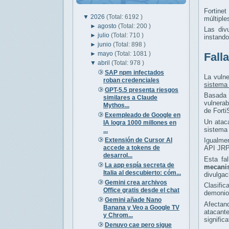
Fortine
▼
2026
(Total: 6192 )
múltiple
►
agosto
(Total: 200 )
Las div
►
julio
(Total: 710 )
instand
►
junio
(Total: 898 )
►
mayo
(Total: 1081 )
Fall
▼
abril
(Total: 978 )
SAP npm infectados
La vuln
roban credenciales
sistema 
GPT-5.5 presenta riesgos
Basada
similares a Claude
vulnerab
Mythos...
de Fort
Exempleado de Google en
Un ataca
IA logra 1000 millones en
sistema 
...
Extensión de Cursor AI
Igualme
accede a tokens de
API JRP
desarrol...
Esta fa
La app espía secreta de
mecani
Italia al descubierto: cóm...
divulgac
Gemini crea archivos
Clasifi
Office gratis desde el chat
demonio 
Gemini añade Nano
Afectand
Banana y Veo a Google TV
atacant
y Chrom...
signific
Denuvo cae pero sigue