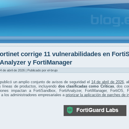
ortinet corrige 11 vulnerabilidades en Fort
iAnalyzer y FortiManager
4 de abril de 2026 | Publicado por el-brujo
 publicó un amplio conjunto de avisos de seguridad el
14 de abril de 2026
, 
s líneas de productos, incluyendo
dos clasificadas como Críticas
, dos co
ciones impactan a FortiSandbox, FortiAnalyzer, FortiManager, FortiOS, F
 a los administradores empresariales a
priorizar la aplicación de parches de 