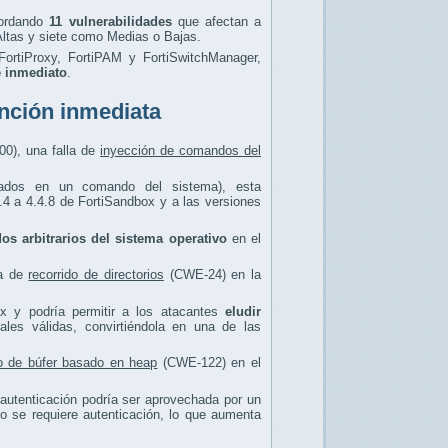
bordando
11 vulnerabilidades
que afectan a
ltas y siete como Medias o Bajas.
 FortiProxy, FortiPAM y FortiSwitchManager,
e inmediato
.
ención inmediata
00), una falla de
inyección de comandos del
sados en un comando del sistema), esta
4.4 a 4.4.8 de FortiSandbox y a las versiones
os arbitrarios del sistema operativo
en el
ca de
recorrido de directorios
(CWE-24) en la
ox y podría permitir a los atacantes
eludir
iales válidas, convirtiéndola en una de las
o de búfer basado en heap
(CWE-122) en el
n autenticación podría ser aprovechada por un
o se requiere autenticación, lo que aumenta