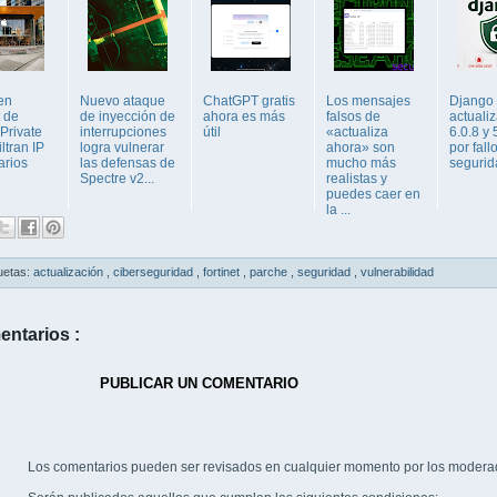
en
Nuevo ataque
ChatGPT gratis
Los mensajes
Django
 de
de inyección de
ahora es más
falsos de
actualiz
Private
interrupciones
útil
«actualiza
6.0.8 y 
iltran IP
logra vulnerar
ahora» son
por fall
arios
las defensas de
mucho más
segurid
Spectre v2...
realistas y
puedes caer en
la ...
uetas:
actualización
,
ciberseguridad
,
fortinet
,
parche
,
seguridad
,
vulnerabilidad
entarios :
PUBLICAR UN COMENTARIO
Los comentarios pueden ser revisados en cualquier momento por los modera