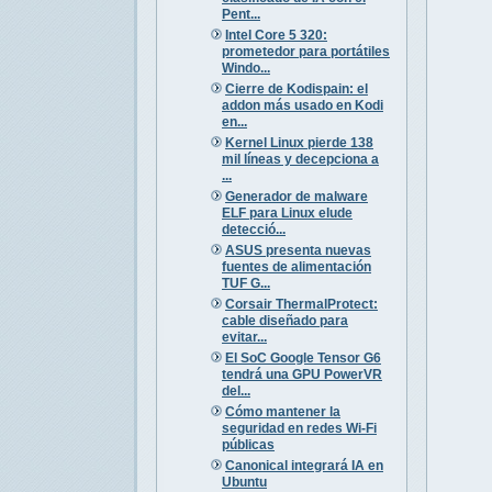
Pent...
Intel Core 5 320:
prometedor para portátiles
Windo...
Cierre de Kodispain: el
addon más usado en Kodi
en...
Kernel Linux pierde 138
mil líneas y decepciona a
...
Generador de malware
ELF para Linux elude
detecció...
ASUS presenta nuevas
fuentes de alimentación
TUF G...
Corsair ThermalProtect:
cable diseñado para
evitar...
El SoC Google Tensor G6
tendrá una GPU PowerVR
del...
Cómo mantener la
seguridad en redes Wi-Fi
públicas
Canonical integrará IA en
Ubuntu