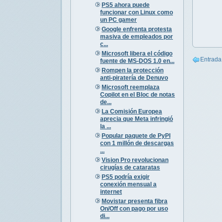
PS5 ahora puede
funcionar con Linux como
un PC gamer
Google enfrenta protesta
masiva de empleados por
c...
Microsoft libera el código
Entrada
fuente de MS-DOS 1.0 en...
Rompen la protección
anti-piratería de Denuvo
Microsoft reemplaza
Copilot en el Bloc de notas
de...
La Comisión Europea
aprecia que Meta infringió
la ...
Popular paquete de PyPI
con 1 millón de descargas
...
Vision Pro revolucionan
cirugías de cataratas
PS5 podría exigir
conexión mensual a
internet
Movistar presenta fibra
On/Off con pago por uso
di...