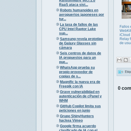
Ransomware Vect 2.0
RaaS ataca sist...
Robots humanoides en
aeropuertos japoneses por
tur...
La tasa de fallos de las
Fallos 
CPU Intel Raptor Lake
WebKit
sup...
iCloud 
Samsung revela prototipo
Relay f
de usu
de Galaxy Glasses sin
cámara
Seis centros de datos de
IA propuestos para un
pue...
WhatsApp prueba su
propio proveedor de
Etiq
copias de s...
Magnific la nueva era de
Freepik con IA
0 com
Grave vulnerabilidad en
autenticación de cPanel y
WHM
GitHub Copilot limita sus
peticiones en junio
Grupo ShinyHunters
hackea Vimeo
Google firma acuerdo
clasificado de IA con el