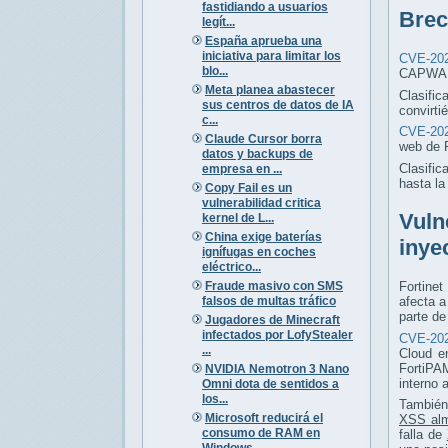
fastidiando a usuarios
Brec
legít...
España aprueba una
iniciativa para limitar los
CVE-202
blo...
CAPWAP 
Meta planea abastecer
Clasific
sus centros de datos de IA
convirti
c...
CVE-202
Claude Cursor borra
web de 
datos y backups de
Clasific
empresa en ...
hasta l
Copy Fail es un
vulnerabilidad critica
Vuln
kernel de L...
China exige baterías
inye
ignífugas en coches
eléctrico...
Fraude masivo con SMS
Fortinet
falsos de multas tráfico
afecta 
parte de
Jugadores de Minecraft
infectados por LofyStealer
CVE-202
...
Cloud e
FortiPAM
NVIDIA Nemotron 3 Nano
interno 
Omni dota de sentidos a
los...
También
Microsoft reducirá el
XSS al
consumo de RAM en
falla de
Windows