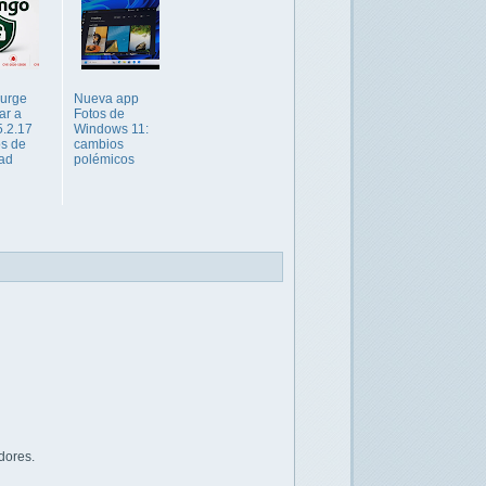
 urge
Nueva app
ar a
Fotos de
5.2.17
Windows 11:
os de
cambios
ad
polémicos
dores.