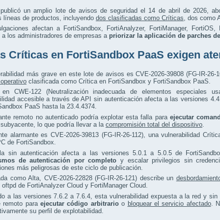
t publicó un amplio lote de avisos de seguridad el 14 de abril de 2026, a
s líneas de productos, incluyendo
dos clasificadas como Críticas
, dos como A
ulgaciones afectan a FortiSandbox, FortiAnalyzer, FortiManager, FortiOS,
o a los administradores de empresas a
priorizar la aplicación de parches d
as Críticas en FortiSandbox PaaS exigen at
erabilidad más grave en este lote de avisos es CVE-2026-39808 (FG-IR-26-1
operativo
clasificada como Crítica en FortiSandbox y FortiSandbox PaaS.
 en CWE-122 (Neutralización inadecuada de elementos especiales u
ilidad accesible a través de API sin autenticación afecta a las versiones 4.
iSandbox PaaS hasta la 23.4.4374.
nte remoto no autenticado podría explotar esta falla para
ejecutar comand
subyacente, lo que podría llevar a la
compromisión total del dispositivo
.
nte alarmante es CVE-2026-39813 (FG-IR-26-112), una vulnerabilidad Críti
C de FortiSandbox.
lla sin autenticación afecta a las versiones 5.0.1 a 5.0.5 de FortiSandb
smos de autenticación por completo
y escalar privilegios sin credenc
iones más peligrosas de este ciclo de publicación.
cada como Alta, CVE-2026-22828 (FG-IR-26-121) describe un
desbordamient
oftpd de FortiAnalyzer Cloud y FortiManager Cloud.
o a las versiones 7.6.2 a 7.6.4, esta vulnerabilidad expuesta a la red y si
e remoto para
ejecutar código arbitrario
o
bloquear el servicio afectado
. N
ativamente su perfil de explotabilidad.