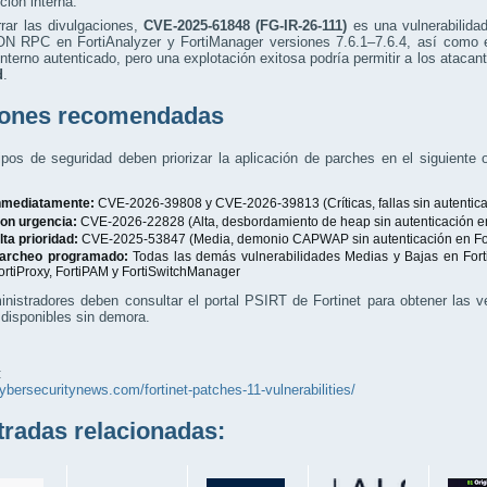
ción interna.
rar las divulgaciones,
CVE-2025-61848 (FG-IR-26-111)
es una vulnerabilida
N RPC en FortiAnalyzer y FortiManager versiones 7.6.1–7.6.4, así como e
nterno autenticado, pero una explotación exitosa podría permitir a los ataca
d
.
ones recomendadas
pos de seguridad deben priorizar la aplicación de parches en el siguiente
nmediatamente:
CVE-2026-39808 y CVE-2026-39813 (Críticas, fallas sin autentic
on urgencia:
CVE-2026-22828 (Alta, desbordamiento de heap sin autenticación en
lta prioridad:
CVE-2025-53847 (Media, demonio CAPWAP sin autenticación en Fo
archeo programado:
Todas las demás vulnerabilidades Medias y Bajas en Forti
ortiProxy, FortiPAM y FortiSwitchManager
nistradores deben consultar el portal PSIRT de Fortinet para obtener las ve
disponibles sin demora.
:
cybersecuritynews.com/fortinet-patches-11-vulnerabilities/
adas relacionadas: