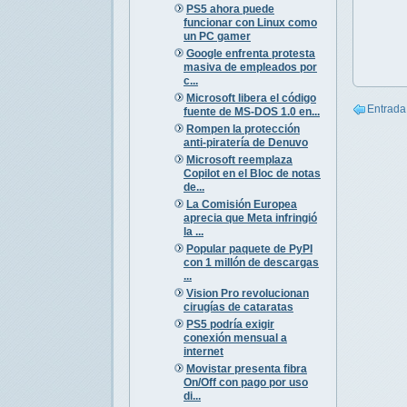
PS5 ahora puede
funcionar con Linux como
un PC gamer
Google enfrenta protesta
masiva de empleados por
c...
Microsoft libera el código
Entrada
fuente de MS-DOS 1.0 en...
Rompen la protección
anti-piratería de Denuvo
Microsoft reemplaza
Copilot en el Bloc de notas
de...
La Comisión Europea
aprecia que Meta infringió
la ...
Popular paquete de PyPI
con 1 millón de descargas
...
Vision Pro revolucionan
cirugías de cataratas
PS5 podría exigir
conexión mensual a
internet
Movistar presenta fibra
On/Off con pago por uso
di...