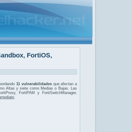
iSandbox, FortiOS,
abordando
11 vulnerabilidades
que afectan a
mo Altas y siete como Medias o Bajas. Las
ortiProxy, FortiPAM y FortiSwitchManager,
inmediato
.