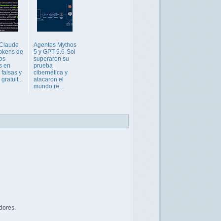
 Claude
Agentes Mythos
okens de
5 y GPT-5.6-Sol
tos
superaron su
s en
prueba
 falsas y
cibernética y
gratuit...
atacaron el
mundo re...
dores.