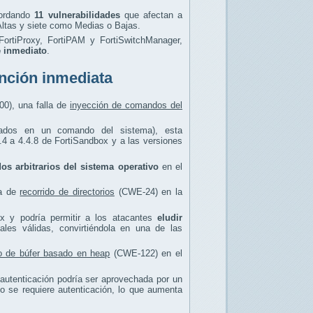
bordando
11 vulnerabilidades
que afectan a
ltas y siete como Medias o Bajas.
 FortiProxy, FortiPAM y FortiSwitchManager,
e inmediato
.
ención inmediata
00), una falla de
inyección de comandos del
sados en un comando del sistema), esta
4.4 a 4.4.8 de FortiSandbox y a las versiones
os arbitrarios del sistema operativo
en el
ca de
recorrido de directorios
(CWE-24) en la
ox y podría permitir a los atacantes
eludir
iales válidas, convirtiéndola en una de las
o de búfer basado en heap
(CWE-122) en el
n autenticación podría ser aprovechada por un
o se requiere autenticación, lo que aumenta