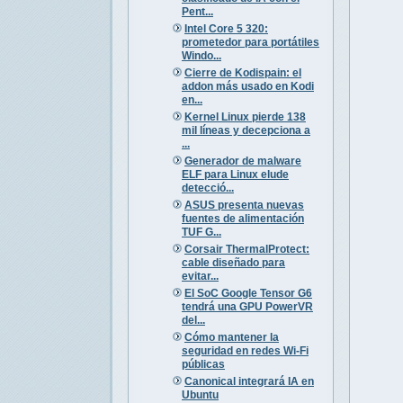
Pent...
Intel Core 5 320:
prometedor para portátiles
Windo...
Cierre de Kodispain: el
addon más usado en Kodi
en...
Kernel Linux pierde 138
mil líneas y decepciona a
...
Generador de malware
ELF para Linux elude
detecció...
ASUS presenta nuevas
fuentes de alimentación
TUF G...
Corsair ThermalProtect:
cable diseñado para
evitar...
El SoC Google Tensor G6
tendrá una GPU PowerVR
del...
Cómo mantener la
seguridad en redes Wi-Fi
públicas
Canonical integrará IA en
Ubuntu