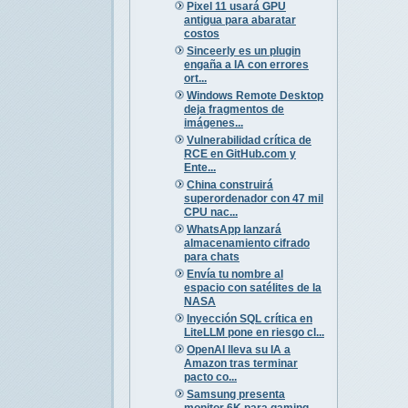
Pixel 11 usará GPU
antigua para abaratar
costos
Sinceerly es un plugin
engaña a IA con errores
ort...
Windows Remote Desktop
deja fragmentos de
imágenes...
Vulnerabilidad crítica de
RCE en GitHub.com y
Ente...
China construirá
superordenador con 47 mil
CPU nac...
WhatsApp lanzará
almacenamiento cifrado
para chats
Envía tu nombre al
espacio con satélites de la
NASA
Inyección SQL crítica en
LiteLLM pone en riesgo cl...
OpenAI lleva su IA a
Amazon tras terminar
pacto co...
Samsung presenta
monitor 6K para gaming