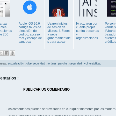
lanza
Apple iOS 26.6
Usaron inicios
IA actuaron por
Poison
antes
corrige fallos de
de sesión de
cuenta propia
vende t
izaciones
ejecución de
Microsoft, Zoom
contra personas
IA bara
ge 200
código, acceso
y webs
y
basado
root y escape de
gubernamentale
organizaciones
cuentas
sandbox
s para atacar
créditos 
uetas:
actualización
,
ciberseguridad
,
fortinet
,
parche
,
seguridad
,
vulnerabilidad
entarios :
PUBLICAR UN COMENTARIO
Los comentarios pueden ser revisados en cualquier momento por los modera