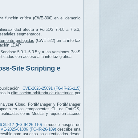
na función crítica
(CWE-306) en el demonio
lnerabilidad afecta a FortiOS 7.4.8 a 7.6.3,
resariales segmentados.
ntemente protegidas
(CWE-522) en la interfaz
ración LDAP.
tiSandbox 5.0.1–5.0.5 y a las versiones PaaS
ticados con acceso a la interfaz gráfica.
oss-Site Scripting e
 publicación.
CVE-2026-25691 (FG-IR-26-115)
ndo la
eliminación arbitraria de directorios
por
iAnalyzer Cloud, FortiManager y FortiManager
pacta en los componentes CLI de FortiOS,
clasificadas como Medias y requieren acceso
-39812 (FG-IR-26-110)
introduce riesgos de
VE-2025-61886 (FG-IR-26-109)
describe una
cesible para usuarios no autenticados desde