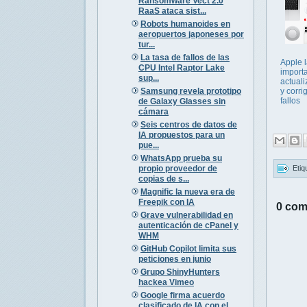
Ransomware Vect 2.0
RaaS ataca sist...
Robots humanoides en
aeropuertos japoneses por
tur...
La tasa de fallos de las
Apple 
CPU Intel Raptor Lake
import
sup...
actual
Samsung revela prototipo
y corri
fallos
de Galaxy Glasses sin
cámara
Seis centros de datos de
IA propuestos para un
pue...
WhatsApp prueba su
propio proveedor de
Etiq
copias de s...
Magnific la nueva era de
Freepik con IA
0 com
Grave vulnerabilidad en
autenticación de cPanel y
WHM
GitHub Copilot limita sus
peticiones en junio
Grupo ShinyHunters
hackea Vimeo
Google firma acuerdo
clasificado de IA con el