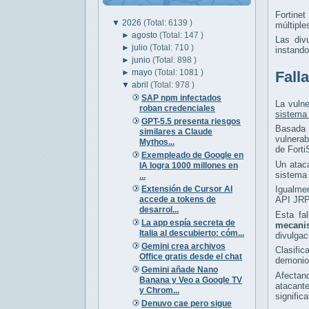
Fortine
▼
2026
(Total: 6139 )
múltiple
►
agosto
(Total: 147 )
Las div
►
julio
(Total: 710 )
instand
►
junio
(Total: 898 )
►
mayo
(Total: 1081 )
Fall
▼
abril
(Total: 978 )
SAP npm infectados
La vuln
roban credenciales
sistema 
GPT-5.5 presenta riesgos
Basada
similares a Claude
vulnerab
Mythos...
de Fort
Exempleado de Google en
Un ataca
IA logra 1000 millones en
sistema 
...
Extensión de Cursor AI
Igualme
accede a tokens de
API JRP
desarrol...
Esta fa
La app espía secreta de
mecani
Italia al descubierto: cóm...
divulgac
Gemini crea archivos
Clasifi
Office gratis desde el chat
demonio 
Gemini añade Nano
Afectand
Banana y Veo a Google TV
atacant
y Chrom...
signific
Denuvo cae pero sigue