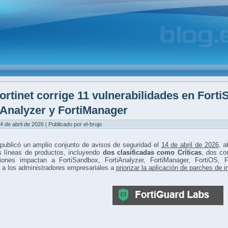
ortinet corrige 11 vulnerabilidades en Fort
iAnalyzer y FortiManager
4 de abril de 2026 | Publicado por el-brujo
 publicó un amplio conjunto de avisos de seguridad el
14 de abril de 2026
, 
s líneas de productos, incluyendo
dos clasificadas como Críticas
, dos co
ciones impactan a FortiSandbox, FortiAnalyzer, FortiManager, FortiOS, F
 a los administradores empresariales a
priorizar la aplicación de parches de 