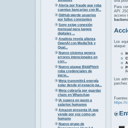
una posi
Alerta por fraude que roba
Para cer
cuentas bancarias con M...
API JSO
GitHub pierde usuarios
acceso i
por fallos constantes
backen
Sony exige conexión
Acci
mensual para juegos
digitales ...
Analista revela alianza
Los equi
OpenAI con MediaTek y
ataque:
Qual...
Nuevo sistema genera
I
errores intencionales en
C
corr...
A
Nuevo ataque BlobPhish
P
roba credenciales de
F
inicio...
Los admi
Meta transmitirá energía
parches 
solar desde el espacio pa...
Meta cobraría por guardar
chats en WhatsApp
Fuentes
IA supera en gasto a
https://
salarios humanos
Amazon presenta IA que
Entr
vende por voz como un
humano
Nuevo grupo de