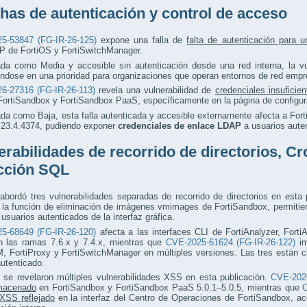
has de autenticación y control de acceso
5-53847 (FG-IR-26-125)
expone una falla de
falta de autenticación para u
de FortiOS y FortiSwitchManager.
ada como Media y accesible sin autenticación desde una red interna, la vu
éndose en una prioridad para organizaciones que operan entornos de red emp
6-27316 (FG-IR-26-113)
revela una vulnerabilidad de
credenciales insuficie
FortiSandbox y FortiSandbox PaaS, específicamente en la página de configu
ada como Baja, esta falla autenticada y accesible externamente afecta a For
a 23.4.4374, pudiendo exponer
credenciales de enlace LDAP
a usuarios auten
erabilidades de recorrido de directorios, Cr
cción SQL
 abordó tres vulnerabilidades separadas de recorrido de directorios en esta
a la función de eliminación de imágenes vmimages de FortiSandbox, permitie
 usuarios autenticados de la interfaz gráfica.
5-68649 (FG-IR-26-120)
afecta a las interfaces CLI de FortiAnalyzer, Fort
n las ramas 7.6.x y 7.4.x, mientras que
CVE-2025-61624 (FG-IR-26-122)
im
, FortiProxy y FortiSwitchManager en múltiples versiones. Las tres están 
autenticado.
 se revelaron múltiples vulnerabilidades XSS en esta publicación.
CVE-2026
macenado
en FortiSandbox y FortiSandbox PaaS 5.0.1–5.0.5, mientras que
C
XSS reflejado
en la interfaz del Centro de Operaciones de FortiSandbox, ac