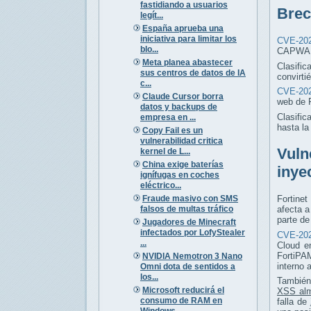
fastidiando a usuarios
Brec
legít...
España aprueba una
iniciativa para limitar los
CVE-202
blo...
CAPWAP 
Meta planea abastecer
Clasific
sus centros de datos de IA
convirti
c...
CVE-202
Claude Cursor borra
web de 
datos y backups de
Clasific
empresa en ...
hasta l
Copy Fail es un
vulnerabilidad critica
Vuln
kernel de L...
China exige baterías
inye
ignífugas en coches
eléctrico...
Fraude masivo con SMS
Fortinet
falsos de multas tráfico
afecta 
parte de
Jugadores de Minecraft
infectados por LofyStealer
CVE-202
...
Cloud e
FortiPAM
NVIDIA Nemotron 3 Nano
interno 
Omni dota de sentidos a
los...
También
Microsoft reducirá el
XSS al
consumo de RAM en
falla de
Windows