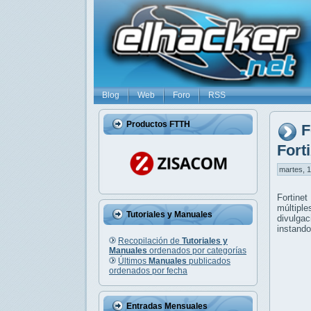
Blog
Web
Foro
RSS
Productos FTTH
F
Fort
martes, 1
Fortinet
múltiple
Tutoriales y Manuales
divulga
instando
Recopilación de
Tutoriales y
Manuales
ordenados por categorías
Últimos
Manuales
publicados
ordenados por fecha
Entradas Mensuales