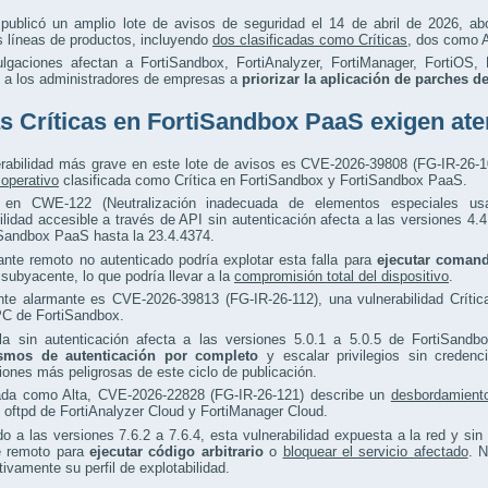
t publicó un amplio lote de avisos de seguridad el 14 de abril de 2026, a
s líneas de productos, incluyendo
dos clasificadas como Críticas
, dos como A
ulgaciones afectan a FortiSandbox, FortiAnalyzer, FortiManager, FortiOS,
o a los administradores de empresas a
priorizar la aplicación de parches d
as Críticas en FortiSandbox PaaS exigen at
erabilidad más grave en este lote de avisos es CVE-2026-39808 (FG-IR-26-1
operativo
clasificada como Crítica en FortiSandbox y FortiSandbox PaaS.
 en CWE-122 (Neutralización inadecuada de elementos especiales u
ilidad accesible a través de API sin autenticación afecta a las versiones 4.
iSandbox PaaS hasta la 23.4.4374.
nte remoto no autenticado podría explotar esta falla para
ejecutar comand
subyacente, lo que podría llevar a la
compromisión total del dispositivo
.
nte alarmante es CVE-2026-39813 (FG-IR-26-112), una vulnerabilidad Críti
C de FortiSandbox.
lla sin autenticación afecta a las versiones 5.0.1 a 5.0.5 de FortiSandb
smos de autenticación por completo
y escalar privilegios sin credenc
iones más peligrosas de este ciclo de publicación.
cada como Alta, CVE-2026-22828 (FG-IR-26-121) describe un
desbordamient
oftpd de FortiAnalyzer Cloud y FortiManager Cloud.
o a las versiones 7.6.2 a 7.6.4, esta vulnerabilidad expuesta a la red y si
e remoto para
ejecutar código arbitrario
o
bloquear el servicio afectado
. N
ativamente su perfil de explotabilidad.