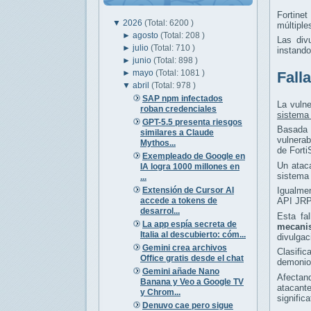
Fortine
▼
2026
(Total: 6200 )
múltiple
►
agosto
(Total: 208 )
Las div
►
julio
(Total: 710 )
instand
►
junio
(Total: 898 )
►
mayo
(Total: 1081 )
Fall
▼
abril
(Total: 978 )
SAP npm infectados
La vuln
roban credenciales
sistema 
GPT-5.5 presenta riesgos
Basada
similares a Claude
vulnerab
Mythos...
de Fort
Exempleado de Google en
Un ataca
IA logra 1000 millones en
sistema 
...
Extensión de Cursor AI
Igualme
accede a tokens de
API JRP
desarrol...
Esta fa
La app espía secreta de
mecani
Italia al descubierto: cóm...
divulgac
Gemini crea archivos
Clasifi
Office gratis desde el chat
demonio 
Gemini añade Nano
Afectand
Banana y Veo a Google TV
atacant
y Chrom...
signific
Denuvo cae pero sigue