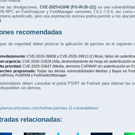
ción interna.
rar las divulgaciones,
CVE-2025-61848 (FG-IR-26-111)
es una vulnerabilida
N RPC en FortiAnalyzer y FortiManager versiones 7.6.1–7.6.4, así como e
nterno autenticado, pero una explotación exitosa podría permitir a los ataca
d
.
ones recomendadas
pos de seguridad deben priorizar la aplicación de parches en el siguiente
nmediatamente:
CVE-2026-39808 y CVE-2026-39813 (Críticas, fallas sin autentic
on urgencia:
CVE-2026-22828 (Alta, desbordamiento de heap sin autenticación en
lta prioridad:
CVE-2025-53847 (Media, demonio CAPWAP sin autenticación en Fo
archeo programado:
Todas las demás vulnerabilidades Medias y Bajas en Forti
ortiProxy, FortiPAM y FortiSwitchManager
nistradores deben consultar el portal PSIRT de Fortinet para obtener las ve
disponibles sin demora.
:
cybersecuritynews.com/fortinet-patches-11-vulnerabilities/
adas relacionadas: