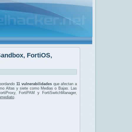
iSandbox, FortiOS,
abordando
11 vulnerabilidades
que afectan a
mo Altas y siete como Medias o Bajas. Las
ortiProxy, FortiPAM y FortiSwitchManager,
inmediato
.