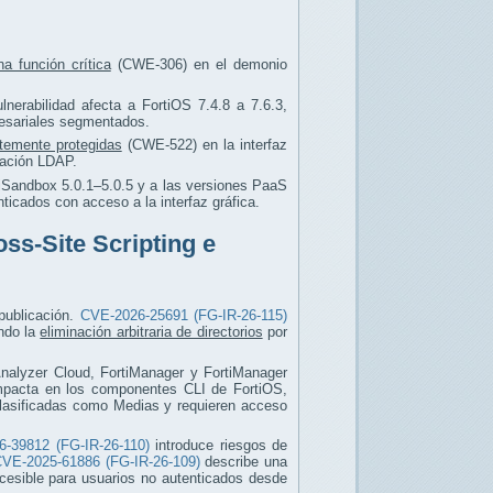
na función crítica
(CWE-306) en el demonio
lnerabilidad afecta a FortiOS 7.4.8 a 7.6.3,
resariales segmentados.
ntemente protegidas
(CWE-522) en la interfaz
ración LDAP.
tiSandbox 5.0.1–5.0.5 y a las versiones PaaS
ticados con acceso a la interfaz gráfica.
oss-Site Scripting e
 publicación.
CVE-2026-25691 (FG-IR-26-115)
ndo la
eliminación arbitraria de directorios
por
iAnalyzer Cloud, FortiManager y FortiManager
pacta en los componentes CLI de FortiOS,
clasificadas como Medias y requieren acceso
-39812 (FG-IR-26-110)
introduce riesgos de
VE-2025-61886 (FG-IR-26-109)
describe una
cesible para usuarios no autenticados desde