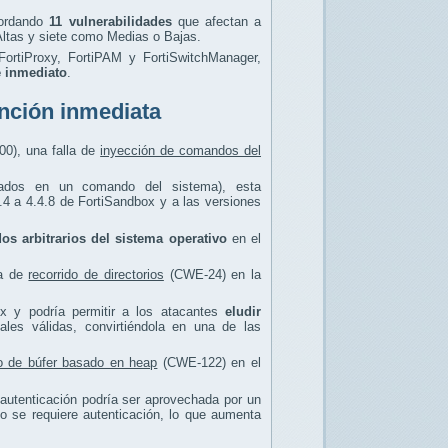
bordando
11 vulnerabilidades
que afectan a
ltas y siete como Medias o Bajas.
 FortiProxy, FortiPAM y FortiSwitchManager,
e inmediato
.
ención inmediata
00), una falla de
inyección de comandos del
sados en un comando del sistema), esta
4.4 a 4.4.8 de FortiSandbox y a las versiones
os arbitrarios del sistema operativo
en el
ca de
recorrido de directorios
(CWE-24) en la
ox y podría permitir a los atacantes
eludir
iales válidas, convirtiéndola en una de las
o de búfer basado en heap
(CWE-122) en el
n autenticación podría ser aprovechada por un
o se requiere autenticación, lo que aumenta