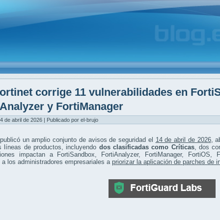
ortinet corrige 11 vulnerabilidades en Fort
iAnalyzer y FortiManager
4 de abril de 2026 | Publicado por el-brujo
 publicó un amplio conjunto de avisos de seguridad el
14 de abril de 2026
, 
s líneas de productos, incluyendo
dos clasificadas como Críticas
, dos co
ciones impactan a FortiSandbox, FortiAnalyzer, FortiManager, FortiOS, F
 a los administradores empresariales a
priorizar la aplicación de parches de 