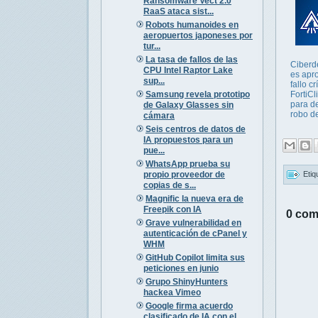
Ransomware Vect 2.0
RaaS ataca sist...
Robots humanoides en
aeropuertos japoneses por
tur...
La tasa de fallos de las
Ciberd
CPU Intel Raptor Lake
es apr
sup...
fallo cr
Samsung revela prototipo
FortiC
para d
de Galaxy Glasses sin
robo de
cámara
Seis centros de datos de
IA propuestos para un
pue...
WhatsApp prueba su
propio proveedor de
Etiq
copias de s...
Magnific la nueva era de
Freepik con IA
0 com
Grave vulnerabilidad en
autenticación de cPanel y
WHM
GitHub Copilot limita sus
peticiones en junio
Grupo ShinyHunters
hackea Vimeo
Google firma acuerdo
clasificado de IA con el