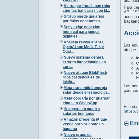
una posi
Alerta por fraude que roba
Para cer
cuentas bancarias con M...
API JSO
GitHub pierde usuarios
acceso i
por fallos constantes
backen
Sony exige conexión
Acci
mensual para juegos
digitales ...
Analista revela alianza
Los equi
OpenAI con MediaTek y
ataque:
Qual...
Nuevo sistema genera
I
errores intencionales en
C
corr...
A
Nuevo ataque BlobPhish
P
roba credenciales de
F
inicio...
Los admi
Meta transmitirá energía
parches 
solar desde el espacio pa...
Meta cobraría por guardar
chats en WhatsApp
Fuentes
IA supera en gasto a
https://
salarios humanos
Amazon presenta IA que
Entr
vende por voz como un
humano
Nuevo grupo de