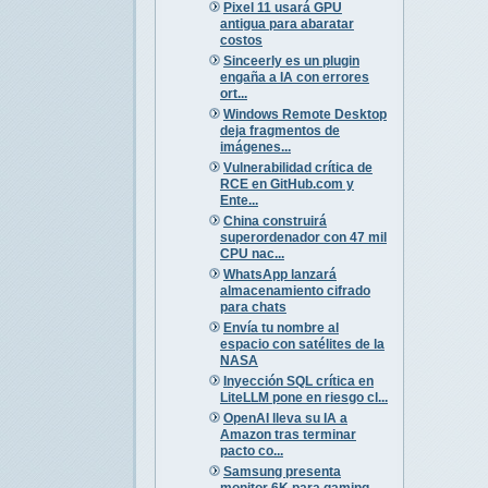
Pixel 11 usará GPU
antigua para abaratar
costos
Sinceerly es un plugin
engaña a IA con errores
ort...
Windows Remote Desktop
deja fragmentos de
imágenes...
Vulnerabilidad crítica de
RCE en GitHub.com y
Ente...
China construirá
superordenador con 47 mil
CPU nac...
WhatsApp lanzará
almacenamiento cifrado
para chats
Envía tu nombre al
espacio con satélites de la
NASA
Inyección SQL crítica en
LiteLLM pone en riesgo cl...
OpenAI lleva su IA a
Amazon tras terminar
pacto co...
Samsung presenta
monitor 6K para gaming