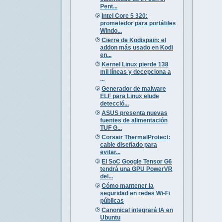
Pent...
Intel Core 5 320:
prometedor para portátiles
Windo...
Cierre de Kodispain: el
addon más usado en Kodi
en...
Kernel Linux pierde 138
mil líneas y decepciona a
...
Generador de malware
ELF para Linux elude
detecció...
ASUS presenta nuevas
fuentes de alimentación
TUF G...
Corsair ThermalProtect:
cable diseñado para
evitar...
El SoC Google Tensor G6
tendrá una GPU PowerVR
del...
Cómo mantener la
seguridad en redes Wi-Fi
públicas
Canonical integrará IA en
Ubuntu