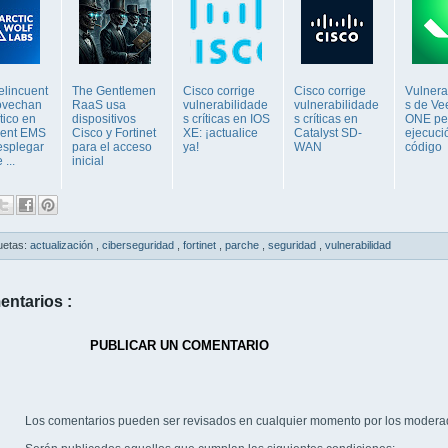
elincuent
The Gentlemen
Cisco corrige
Cisco corrige
Vulnera
ovechan
RaaS usa
vulnerabilidade
vulnerabilidade
s de V
ítico en
dispositivos
s críticas en IOS
s críticas en
ONE pe
lient EMS
Cisco y Fortinet
XE: ¡actualice
Catalyst SD-
ejecuci
esplegar
para el acceso
ya!
WAN
código
 ...
inicial
uetas:
actualización
,
ciberseguridad
,
fortinet
,
parche
,
seguridad
,
vulnerabilidad
entarios :
PUBLICAR UN COMENTARIO
Los comentarios pueden ser revisados en cualquier momento por los modera