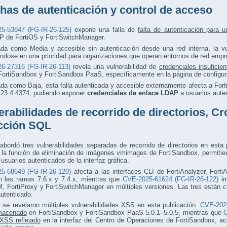
has de autenticación y control de acceso
5-53847 (FG-IR-26-125)
expone una falla de
falta de autenticación para u
de FortiOS y FortiSwitchManager.
ada como Media y accesible sin autenticación desde una red interna, la vu
éndose en una prioridad para organizaciones que operan entornos de red emp
6-27316 (FG-IR-26-113)
revela una vulnerabilidad de
credenciales insuficie
FortiSandbox y FortiSandbox PaaS, específicamente en la página de configu
ada como Baja, esta falla autenticada y accesible externamente afecta a For
a 23.4.4374, pudiendo exponer
credenciales de enlace LDAP
a usuarios auten
erabilidades de recorrido de directorios, Cr
cción SQL
 abordó tres vulnerabilidades separadas de recorrido de directorios en esta
a la función de eliminación de imágenes vmimages de FortiSandbox, permitie
 usuarios autenticados de la interfaz gráfica.
5-68649 (FG-IR-26-120)
afecta a las interfaces CLI de FortiAnalyzer, Fort
n las ramas 7.6.x y 7.4.x, mientras que
CVE-2025-61624 (FG-IR-26-122)
im
, FortiProxy y FortiSwitchManager en múltiples versiones. Las tres están 
autenticado.
 se revelaron múltiples vulnerabilidades XSS en esta publicación.
CVE-2026
macenado
en FortiSandbox y FortiSandbox PaaS 5.0.1–5.0.5, mientras que
C
XSS reflejado
en la interfaz del Centro de Operaciones de FortiSandbox, ac