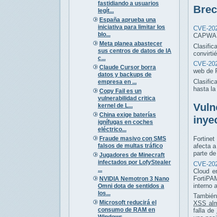
fastidiando a usuarios
Brec
legít...
España aprueba una
iniciativa para limitar los
CVE-202
blo...
CAPWAP 
Meta planea abastecer
Clasific
sus centros de datos de IA
convirti
c...
CVE-202
Claude Cursor borra
web de 
datos y backups de
Clasific
empresa en ...
hasta l
Copy Fail es un
vulnerabilidad critica
Vuln
kernel de L...
China exige baterías
inye
ignífugas en coches
eléctrico...
Fraude masivo con SMS
Fortinet
falsos de multas tráfico
afecta 
parte de
Jugadores de Minecraft
infectados por LofyStealer
CVE-202
...
Cloud e
FortiPAM
NVIDIA Nemotron 3 Nano
interno 
Omni dota de sentidos a
los...
También
Microsoft reducirá el
XSS al
consumo de RAM en
falla de
Windows