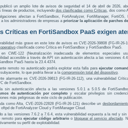
t publicó un amplio lote de avisos de seguridad el 14 de abril de 2026, a
s líneas de productos, incluyendo
dos clasificadas como Críticas
, dos como A
ulgaciones afectan a FortiSandbox, FortiAnalyzer, FortiManager, FortiOS,
o a los administradores de empresas a
priorizar la aplicación de parches d
as Críticas en FortiSandbox PaaS exigen at
erabilidad más grave en este lote de avisos es CVE-2026-39808 (FG-IR-26-1
operativo
clasificada como Crítica en FortiSandbox y FortiSandbox PaaS.
 en CWE-122 (Neutralización inadecuada de elementos especiales u
ilidad accesible a través de API sin autenticación afecta a las versiones 4.
iSandbox PaaS hasta la 23.4.4374.
nte remoto no autenticado podría explotar esta falla para
ejecutar comand
subyacente, lo que podría llevar a la
compromisión total del dispositivo
.
nte alarmante es CVE-2026-39813 (FG-IR-26-112), una vulnerabilidad Críti
C de FortiSandbox.
lla sin autenticación afecta a las versiones 5.0.1 a 5.0.5 de FortiSandb
smos de autenticación por completo
y escalar privilegios sin credenc
iones más peligrosas de este ciclo de publicación.
cada como Alta, CVE-2026-22828 (FG-IR-26-121) describe un
desbordamient
oftpd de FortiAnalyzer Cloud y FortiManager Cloud.
o a las versiones 7.6.2 a 7.6.4, esta vulnerabilidad expuesta a la red y si
e remoto para
ejecutar código arbitrario
o
bloquear el servicio afectado
. N
ativamente su perfil de explotabilidad.