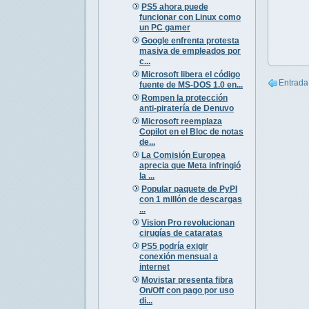
PS5 ahora puede
funcionar con Linux como
un PC gamer
Google enfrenta protesta
masiva de empleados por
c...
Microsoft libera el código
Entrada
fuente de MS-DOS 1.0 en...
Rompen la protección
anti-piratería de Denuvo
Microsoft reemplaza
Copilot en el Bloc de notas
de...
La Comisión Europea
aprecia que Meta infringió
la ...
Popular paquete de PyPI
con 1 millón de descargas
...
Vision Pro revolucionan
cirugías de cataratas
PS5 podría exigir
conexión mensual a
internet
Movistar presenta fibra
On/Off con pago por uso
di...