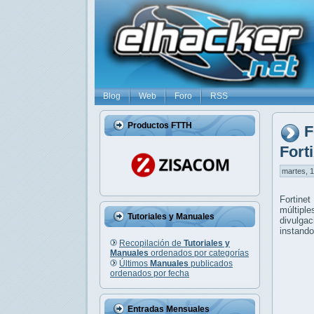
Blog
Web
Foro
RSS
Productos FTTH
F
Fort
martes, 1
Fortinet
múltiple
Tutoriales y Manuales
divulga
instando
Recopilación de
Tutoriales y
Manuales
ordenados por categorías
Últimos
Manuales
publicados
ordenados por fecha
Entradas Mensuales