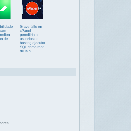
bilidade
Grave fallo en
eeam
cPanel
rmiten
permitiría a
ón de
usuarios de
hosting ejecutar
SQL como root
de la b...
dores.